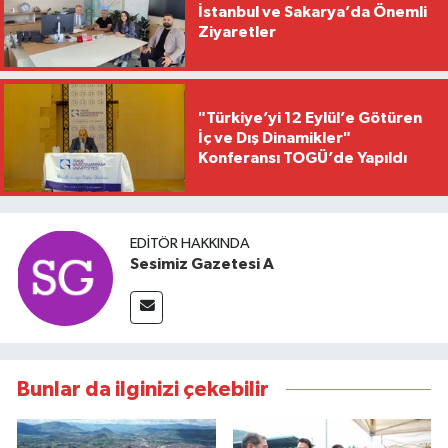
İstanbul ve Sakarya’da Önemli
Ziyaretler
"Türkiye’yi 12 Eylül’e Götüren
İç ve Dış Dinamikler"
Konferansı TOGÜ’de Yapıldı
EDITÖR HAKKINDA
Sesimiz Gazetesi A
Bunlar da ilginizi çekebilir