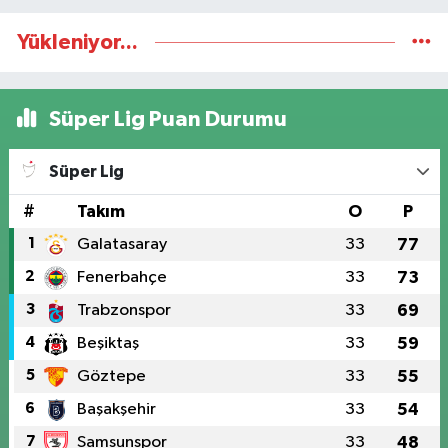
Yükleniyor...
Süper Lig Puan Durumu
Süper Lig
#
Takım
O
P
1
Galatasaray
33
77
2
Fenerbahçe
33
73
3
Trabzonspor
33
69
4
Beşiktaş
33
59
5
Göztepe
33
55
6
Başakşehir
33
54
7
Samsunspor
33
48