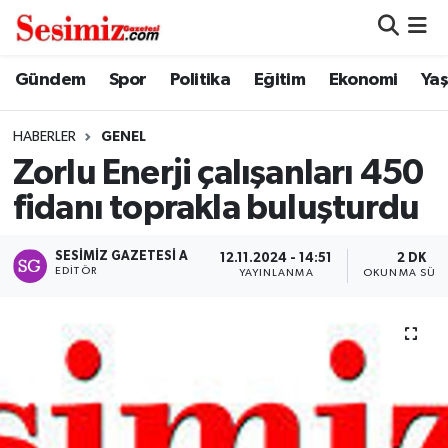
Dünya
Nöbetçi Eczaneler
Gündem
Spor
Politika
Eğitim
Ekonomi
Ya
Eğitim
Hava Durumu
HABERLER
GENEL
Zorlu Enerji çalışanları 450
Ekonomi
Namaz Vakitleri
fidanı toprakla buluşturdu
Genel
Trafik Durumu
SESIMIZ GAZETESI A
12.11.2024 - 14:51
2 DK
EDITÖR
YAYINLANMA
OKUNMA SÜRE
Gündem
Süper Lig Puan Durumu ve Fikstür
Magazin
Tüm Manşetler
Politika
Son Dakika Haberleri
Sağlık
Haber Arşivi