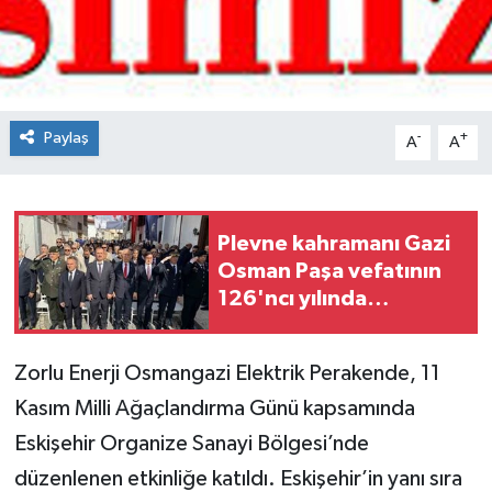
Spor
Teknoloji
Paylaş
-
+
A
A
Tokat Haberleri
Yaşam
Plevne kahramanı Gazi
Osman Paşa vefatının
126'ncı yılında
unutulmadı
Zorlu Enerji Osmangazi Elektrik Perakende, 11
Kasım Milli Ağaçlandırma Günü kapsamında
Eskişehir Organize Sanayi Bölgesi’nde
düzenlenen etkinliğe katıldı. Eskişehir’in yanı sıra