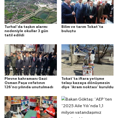
Turhal'da taşkın alarmı
Bilim ve tarım Tokat'ta
nedeniyle okullar 3 gün
buluştu
tatil edildi
Plevne kahramanı Gazi
Tokat'ta iftara yetişme
Osman Paşa vefatının
telaşı kazaya dönüşmesin
126'ncı yılında unutulmadı
diye 'ikram noktası' kuruldu