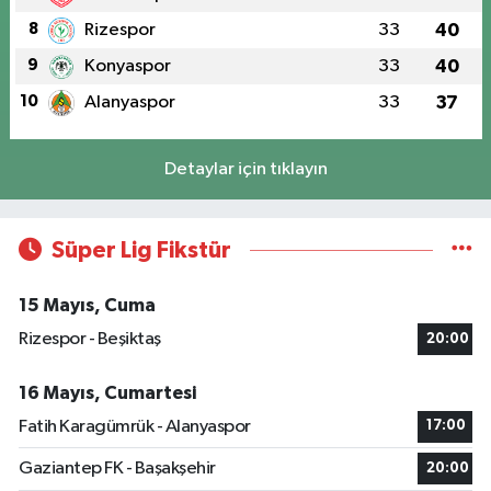
8
Rizespor
33
40
9
Konyaspor
33
40
10
Alanyaspor
33
37
Detaylar için tıklayın
Süper Lig Fikstür
15 Mayıs, Cuma
Rizespor - Beşiktaş
20:00
16 Mayıs, Cumartesi
Fatih Karagümrük - Alanyaspor
17:00
Gaziantep FK - Başakşehir
20:00