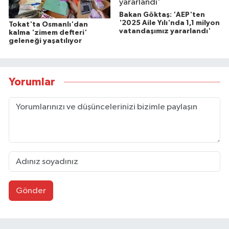
Bakan Göktaş: 'AEP'ten
'2025 Aile Yılı'nda 1,1 milyon
Tokat'ta Osmanlı'dan
vatandaşımız yararlandı'
kalma 'zimem defteri'
geleneği yaşatılıyor
Yorumlar
Gönder