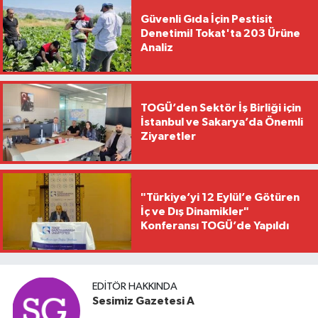
Güvenli Gıda İçin Pestisit
Denetimi! Tokat'ta 203 Ürüne
Analiz
TOGÜ’den Sektör İş Birliği için
İstanbul ve Sakarya’da Önemli
Ziyaretler
"Türkiye’yi 12 Eylül’e Götüren
İç ve Dış Dinamikler"
Konferansı TOGÜ’de Yapıldı
EDITÖR HAKKINDA
Sesimiz Gazetesi A