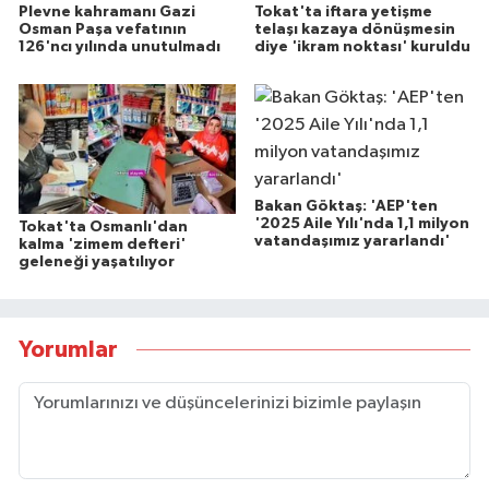
Plevne kahramanı Gazi
Tokat'ta iftara yetişme
Osman Paşa vefatının
telaşı kazaya dönüşmesin
126'ncı yılında unutulmadı
diye 'ikram noktası' kuruldu
Bakan Göktaş: 'AEP'ten
'2025 Aile Yılı'nda 1,1 milyon
Tokat'ta Osmanlı'dan
vatandaşımız yararlandı'
kalma 'zimem defteri'
geleneği yaşatılıyor
Yorumlar