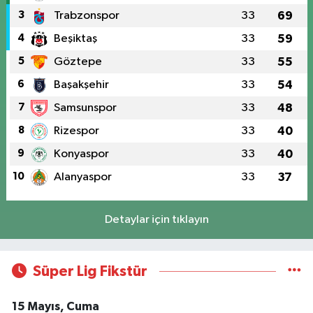
3
Trabzonspor
33
69
4
Beşiktaş
33
59
5
Göztepe
33
55
6
Başakşehir
33
54
7
Samsunspor
33
48
8
Rizespor
33
40
9
Konyaspor
33
40
10
Alanyaspor
33
37
Detaylar için tıklayın
Süper Lig Fikstür
15 Mayıs, Cuma