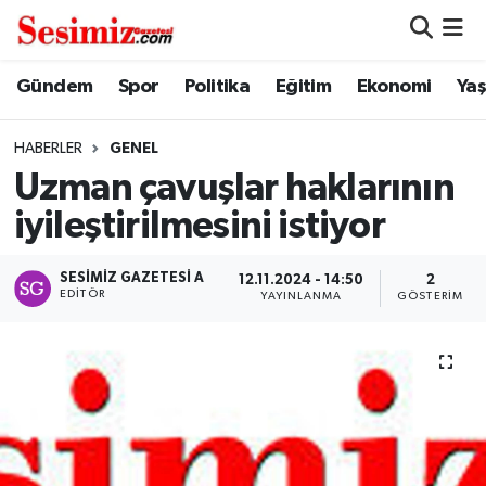
Dünya
Nöbetçi Eczaneler
Gündem
Spor
Politika
Eğitim
Ekonomi
Ya
Eğitim
Hava Durumu
HABERLER
GENEL
Uzman çavuşlar haklarının
Ekonomi
Namaz Vakitleri
iyileştirilmesini istiyor
Genel
Trafik Durumu
SESIMIZ GAZETESI A
12.11.2024 - 14:50
2
EDITÖR
YAYINLANMA
GÖSTERIM
Gündem
Süper Lig Puan Durumu ve Fikstür
Magazin
Tüm Manşetler
Politika
Son Dakika Haberleri
Sağlık
Haber Arşivi