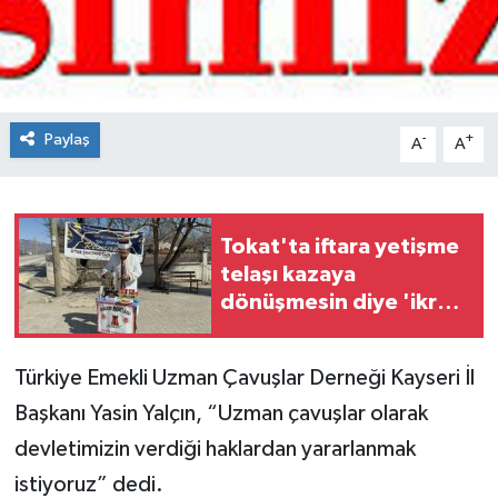
Spor
Teknoloji
Paylaş
-
+
A
A
Tokat Haberleri
Yaşam
Tokat'ta iftara yetişme
telaşı kazaya
dönüşmesin diye 'ikram
noktası' kuruldu
Türkiye Emekli Uzman Çavuşlar Derneği Kayseri İl
Başkanı Yasin Yalçın, “Uzman çavuşlar olarak
devletimizin verdiği haklardan yararlanmak
istiyoruz” dedi.