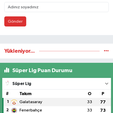
Gönder
Yükleniyor...
Süper Lig Puan Durumu
Süper Lig
#
Takım
O
P
1
Galatasaray
33
77
2
Fenerbahçe
33
73