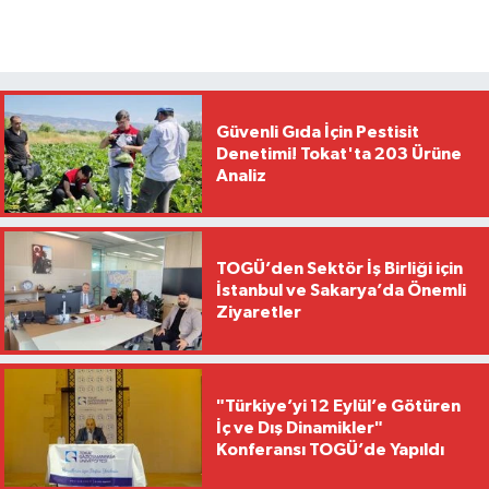
Güvenli Gıda İçin Pestisit
Denetimi! Tokat'ta 203 Ürüne
Analiz
TOGÜ’den Sektör İş Birliği için
İstanbul ve Sakarya’da Önemli
Ziyaretler
"Türkiye’yi 12 Eylül’e Götüren
İç ve Dış Dinamikler"
Konferansı TOGÜ’de Yapıldı