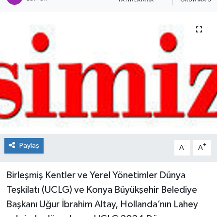
YAYINLANMA
OKUNMA SÜR
Spor
Teknoloji
Tokat Haberleri
Yaşam
Paylaş
-
+
A
A
Birleşmiş Kentler ve Yerel Yönetimler Dünya
Teşkilatı (UCLG) ve Konya Büyükşehir Belediye
Başkanı Uğur İbrahim Altay, Hollanda’nın Lahey