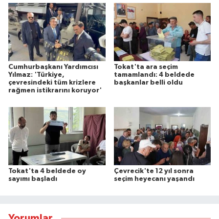
Cumhurbaşkanı Yardımcısı
Tokat'ta ara seçim
Yılmaz: 'Türkiye,
tamamlandı: 4 beldede
çevresindeki tüm krizlere
başkanlar belli oldu
rağmen istikrarını koruyor'
Tokat'ta 4 beldede oy
Çevrecik'te 12 yıl sonra
sayımı başladı
seçim heyecanı yaşandı
Yorumlar