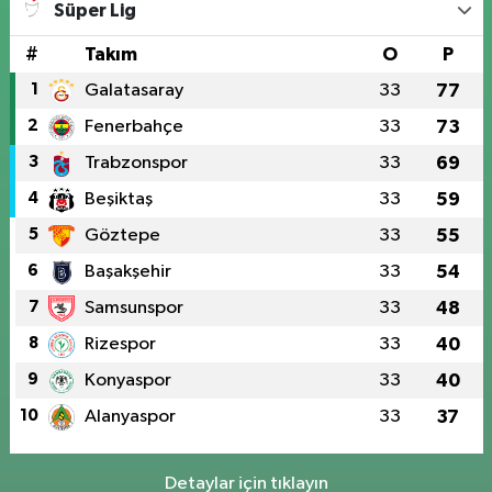
Süper Lig
#
Takım
O
P
1
Galatasaray
33
77
2
Fenerbahçe
33
73
3
Trabzonspor
33
69
4
Beşiktaş
33
59
5
Göztepe
33
55
6
Başakşehir
33
54
7
Samsunspor
33
48
8
Rizespor
33
40
9
Konyaspor
33
40
10
Alanyaspor
33
37
Detaylar için tıklayın