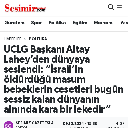
Dünya
Nöbetçi Eczaneler
Gündem
Spor
Politika
Eğitim
Ekonomi
Ya
Eğitim
Hava Durumu
HABERLER
POLITIKA
UCLG Başkanı Altay
Ekonomi
Namaz Vakitleri
Lahey’den dünyaya
Genel
Trafik Durumu
seslendi: “İsrail’in
öldürdüğü masum
Gündem
Süper Lig Puan Durumu ve Fikstür
bebeklerin cesetleri bugün
Magazin
Tüm Manşetler
sessiz kalan dünyanın
alnında kara bir lekedir”
Politika
Son Dakika Haberleri
Sağlık
Haber Arşivi
SESIMIZ GAZETESI A
09.10.2024 - 15:36
4 DK
EDITÖR