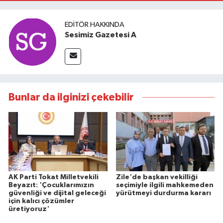
EDITÖR HAKKINDA
Sesimiz Gazetesi A
Bunlar da ilginizi çekebilir
AK Parti Tokat Milletvekili
Zile'de başkan vekilliği
Beyazıt: 'Çocuklarımızın
seçimiyle ilgili mahkemeden
güvenliği ve dijital geleceği
yürütmeyi durdurma kararı
için kalıcı çözümler
üretiyoruz'