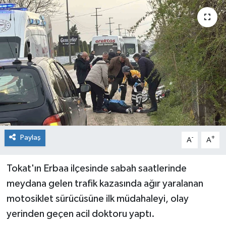
Spor
Teknoloji
Tokat Haberleri
Yaşam
Paylaş
-
+
A
A
Tokat'ın Erbaa ilçesinde sabah saatlerinde
meydana gelen trafik kazasında ağır yaralanan
motosiklet sürücüsüne ilk müdahaleyi, olay
yerinden geçen acil doktoru yaptı.