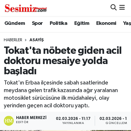
Dünya
Nöbetçi Eczaneler
Gündem
Spor
Politika
Eğitim
Ekonomi
Ya
Eğitim
Hava Durumu
HABERLER
ASAYIŞ
Tokat'ta nöbete giden acil
Ekonomi
Namaz Vakitleri
doktoru mesaiye yolda
Genel
Trafik Durumu
başladı
Gündem
Süper Lig Puan Durumu ve Fikstür
Tokat'ın Erbaa ilçesinde sabah saatlerinde
meydana gelen trafik kazasında ağır yaralanan
Magazin
Tüm Manşetler
motosiklet sürücüsüne ilk müdahaleyi, olay
yerinden geçen acil doktoru yaptı.
Politika
Son Dakika Haberleri
HABER MERKEZI
02.03.2026 - 11:17
02.03.2026 - 12
EDITÖR
YAYINLANMA
GÜNCELLEME
Sağlık
Haber Arşivi