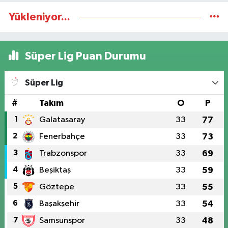
Yükleniyor...
Süper Lig Puan Durumu
Süper Lig
#
Takım
O
P
1
Galatasaray
33
77
2
Fenerbahçe
33
73
3
Trabzonspor
33
69
4
Beşiktaş
33
59
5
Göztepe
33
55
6
Başakşehir
33
54
7
Samsunspor
33
48