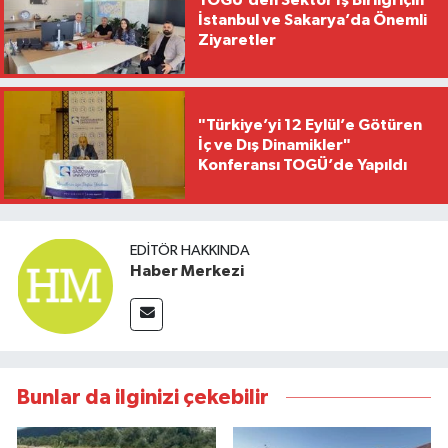
İstanbul ve Sakarya’da Önemli
Ziyaretler
"Türkiye’yi 12 Eylül’e Götüren
İç ve Dış Dinamikler"
Konferansı TOGÜ’de Yapıldı
EDITÖR HAKKINDA
Haber Merkezi
Bunlar da ilginizi çekebilir