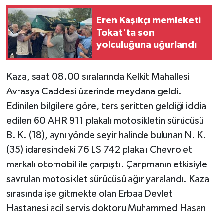
Eren Kaşıkçı memleketi
Tokat'ta son
yolculuğuna uğurlandı
Kaza, saat 08.00 sıralarında Kelkit Mahallesi
Avrasya Caddesi üzerinde meydana geldi.
Edinilen bilgilere göre, ters şeritten geldiği iddia
edilen 60 AHR 911 plakalı motosikletin sürücüsü
B. K. (18), aynı yönde seyir halinde bulunan N. K.
(35) idaresindeki 76 LS 742 plakalı Chevrolet
markalı otomobil ile çarpıştı. Çarpmanın etkisiyle
savrulan motosiklet sürücüsü ağır yaralandı. Kaza
sırasında işe gitmekte olan Erbaa Devlet
Hastanesi acil servis doktoru Muhammed Hasan