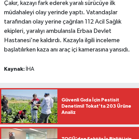
Çakır, kazayı fark ederek yaralı sürücüye ilk
müdahaleyi olay yerinde yaptı. Vatandaşlar
tarafından olay yerine çağrılan 112 Acil Sağlık
ekipleri, yaralıyı ambulansla Erbaa Devlet
Hastanesi'ne kaldırdı. Kazayla ilgili inceleme
başlatılırken kaza anı araç içi kamerasına yansıdı.
Kaynak:
İHA
Güvenli Gıda İçin Pestisit
Denetimi! Tokat'ta 203 Ürüne
Analiz
TOGÜ’den Sektör İş Birliği için