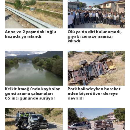
Anne ve 2 yaşındaki oğlu
Ölü ya da diri bulunamadı,
kazada yaralandı
gıyabi cenaze namazı
kılındı
Kelkit Irmağı'nda kaybolan
Park halindeyken hareket
genci arama çalışmaları
eden biçerdöver dereye
65'inci gününde sürüyor
devrildi