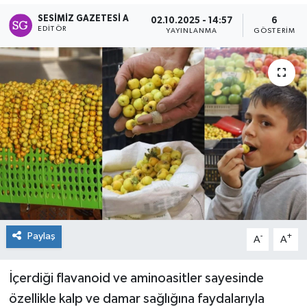
SESIMIZ GAZETESI A
02.10.2025 - 14:57
6
Spor
EDITÖR
YAYINLANMA
GÖSTERIM
Teknoloji
Tokat Haberleri
Yaşam
Paylaş
-
+
A
A
İçerdiği flavanoid ve aminoasitler sayesinde
özellikle kalp ve damar sağlığına faydalarıyla