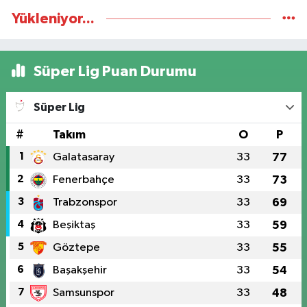
Yükleniyor...
Süper Lig Puan Durumu
Süper Lig
#
Takım
O
P
1
Galatasaray
33
77
2
Fenerbahçe
33
73
3
Trabzonspor
33
69
4
Beşiktaş
33
59
5
Göztepe
33
55
6
Başakşehir
33
54
7
Samsunspor
33
48