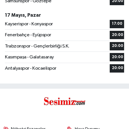
Samsunspor - Göztepe
20:00
17 Mayıs, Pazar
Kayserispor - Konyaspor
17:00
Fenerbahçe - Eyüpspor
20:00
Trabzonspor - Gençlerbirliği S.K.
20:00
Kasımpaşa - Galatasaray
20:00
Antalyaspor - Kocaelispor
20:00
Nöbetçi Eczaneler
Hava Durumu