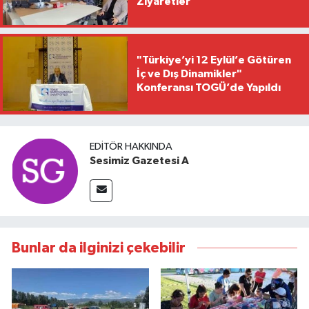
Ziyaretler
"Türkiye’yi 12 Eylül’e Götüren
İç ve Dış Dinamikler"
Konferansı TOGÜ’de Yapıldı
EDITÖR HAKKINDA
Sesimiz Gazetesi A
Bunlar da ilginizi çekebilir