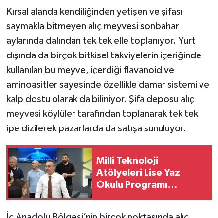
Kırsal alanda kendiliğinden yetişen ve şifası
saymakla bitmeyen alıç meyvesi sonbahar
aylarında dalından tek tek elle toplanıyor. Yurt
dışında da birçok bitkisel takviyelerin içeriğinde
kullanılan bu meyve, içerdiği flavanoid ve
aminoasitler sayesinde özellikle damar sistemi ve
kalp dostu olarak da biliniyor. Şifa deposu alıç
meyvesi köylüler tarafından toplanarak tek tek
ipe dizilerek pazarlarda da satışa sunuluyor.
Milli Teknoloji
Atölyeleri Lise Yaz
Okulu Programı
Başarıyla Tamamlandı
İç Anadolu Bölgesi’nin birçok noktasında alıç