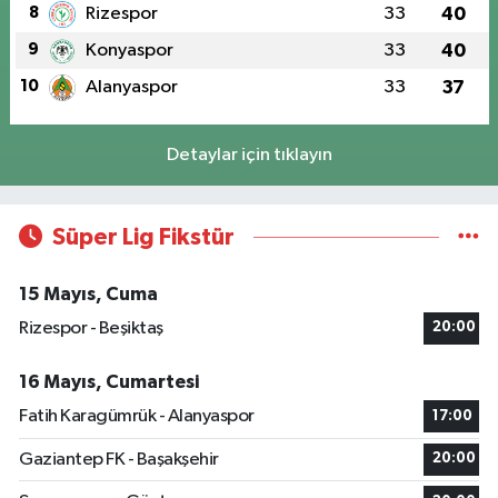
8
Rizespor
33
40
9
Konyaspor
33
40
10
Alanyaspor
33
37
Detaylar için tıklayın
Süper Lig Fikstür
15 Mayıs, Cuma
Rizespor - Beşiktaş
20:00
16 Mayıs, Cumartesi
Fatih Karagümrük - Alanyaspor
17:00
Gaziantep FK - Başakşehir
20:00