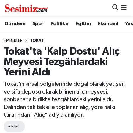
Dünya
Nöbetçi Eczaneler
Gündem
Spor
Politika
Eğitim
Ekonomi
Ya
Eğitim
Hava Durumu
HABERLER
TOKAT
Tokat'ta 'Kalp Dostu' Alıç
Ekonomi
Namaz Vakitleri
Meyvesi Tezgâhlardaki
Genel
Trafik Durumu
Yerini Aldı
Gündem
Süper Lig Puan Durumu ve Fikstür
Tokat'ın kırsal bölgelerinde doğal olarak yetişen
ve şifa deposu olarak bilinen alıç meyvesi,
Magazin
Tüm Manşetler
sonbaharla birlikte tezgâhlardaki yerini aldı.
Dalından tek tek elle toplanan alıç, yöre halkı
Politika
Son Dakika Haberleri
tarafından "Aluç" adıyla anılıyor.
#Tokat
Sağlık
Haber Arşivi