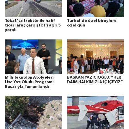
Tokat'ta traktör ile hafif
Turhal'da özel bireylere
ticari araç çarpıştı: 1'i ağır 5
özel gün
yaralı
Milli Teknoloji Atölyeleri
BAŞKAN YAZICIOĞLU: “HER
Lise Yaz Okulu Programı
DAİM HALKIMIZLA İÇ İÇEYİZ”
Başarıyla Tamamlandı