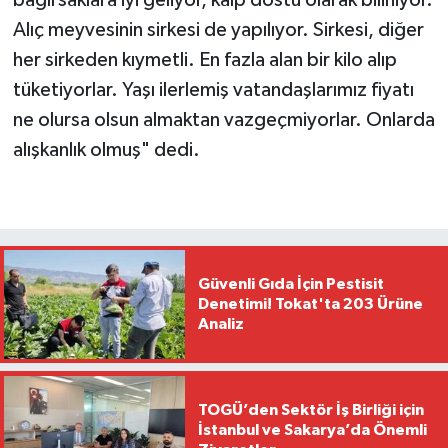
bağırsaklara iyi geliyor, kalp dostu olarak biliniyor.
Alıç meyvesinin sirkesi de yapılıyor. Sirkesi, diğer
her sirkeden kıymetli. En fazla alan bir kilo alıp
tüketiyorlar. Yaşı ilerlemiş vatandaşlarımız fiyatı
ne olursa olsun almaktan vazgeçmiyorlar. Onlarda
alışkanlık olmuş" dedi.
Güvenli Gıda İçin Pestisit
Denetimi! Tokat'ta 203 Ürüne
Analiz
TOGÜ’den Sektör İş Birliği için
İstanbul ve Sakarya’da Önemli