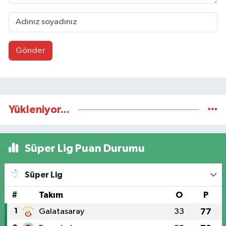
Gönder
Yükleniyor...
Süper Lig Puan Durumu
Süper Lig
#
Takım
O
P
1
Galatasaray
33
77