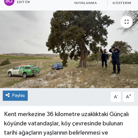
EDITÖR
YAYINLANMA
GÖSTERIM
Spor
Teknoloji
Tokat Haberleri
Yaşam
Paylaş
-
+
A
A
Kent merkezine 36 kilometre uzaklıktaki Günçalı
köyünde vatandaşlar, köy çevresinde bulunan
tarihi ağaçların yaşlarının belirlenmesi ve