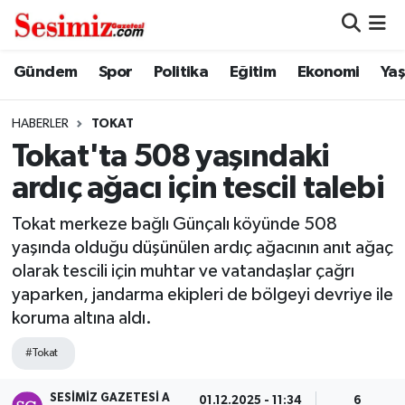
Dünya
Nöbetçi Eczaneler
Gündem
Spor
Politika
Eğitim
Ekonomi
Ya
Eğitim
Hava Durumu
HABERLER
TOKAT
Tokat'ta 508 yaşındaki
Ekonomi
Namaz Vakitleri
ardıç ağacı için tescil talebi
Genel
Trafik Durumu
Tokat merkeze bağlı Günçalı köyünde 508
yaşında olduğu düşünülen ardıç ağacının anıt ağaç
Gündem
Süper Lig Puan Durumu ve Fikstür
olarak tescili için muhtar ve vatandaşlar çağrı
yaparken, jandarma ekipleri de bölgeyi devriye ile
Magazin
Tüm Manşetler
koruma altına aldı.
Politika
Son Dakika Haberleri
#Tokat
Sağlık
Haber Arşivi
SESIMIZ GAZETESI A
01.12.2025 - 11:34
6