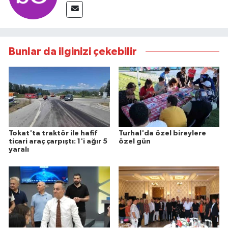
Bunlar da ilginizi çekebilir
Tokat'ta traktör ile hafif
Turhal'da özel bireylere
ticari araç çarpıştı: 1'i ağır 5
özel gün
yaralı