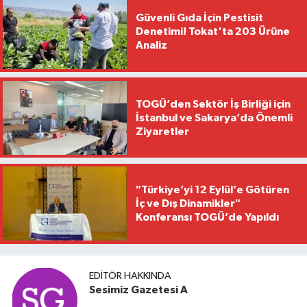
Güvenli Gıda İçin Pestisit
Denetimi! Tokat'ta 203 Ürüne
Analiz
TOGÜ’den Sektör İş Birliği için
İstanbul ve Sakarya’da Önemli
Ziyaretler
"Türkiye’yi 12 Eylül’e Götüren
İç ve Dış Dinamikler"
Konferansı TOGÜ’de Yapıldı
EDITÖR HAKKINDA
Sesimiz Gazetesi A