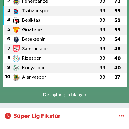
2
Fenerbahçe
33
73
3
Trabzonspor
33
69
4
Beşiktaş
33
59
5
Göztepe
33
55
6
Başakşehir
33
54
7
Samsunspor
33
48
8
Rizespor
33
40
9
Konyaspor
33
40
10
Alanyaspor
33
37
Detaylar için tıklayın
Süper Lig Fikstür