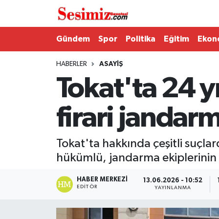
Dünya
Nöbetçi Eczaneler
Gündem
Spor
Politika
Eğitim
Ekon
Eğitim
Hava Durumu
HABERLER
ASAYIŞ
Tokat'ta 24 y
Ekonomi
Namaz Vakitleri
firari janda
Genel
Trafik Durumu
Gündem
Süper Lig Puan Durumu ve Fikstür
Tokat'ta hakkında çeşitli suçlar
hükümlü, jandarma ekiplerinin 
Magazin
Tüm Manşetler
HABER MERKEZI
13.06.2026 - 10:52
Politika
Son Dakika Haberleri
EDITÖR
YAYINLANMA
Sağlık
Haber Arşivi