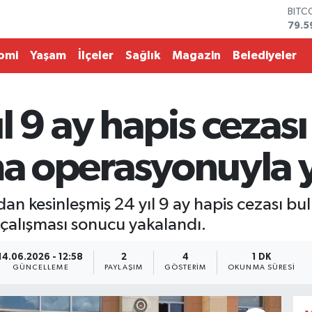
BITC
79.5
DOL
45,4
omi
Yaşam
İlçeler
Sağlık
Magazin
Belediyeler
EUR
53,3
STER
61,6
ıl 9 ay hapis cezas
G.AL
686
BİST
rma operasyonuyla 
14.5
dan kesinleşmiş 24 yıl 9 ay hapis cezası bul
çalışması sonucu yakalandı.
14.06.2026 - 12:58
2
4
1 DK
GÜNCELLEME
PAYLAŞIM
GÖSTERIM
OKUNMA SÜRESI