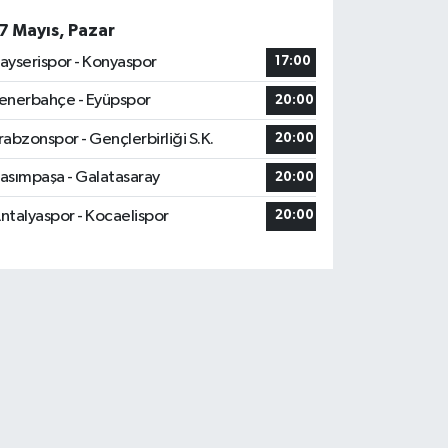
7 Mayıs, Pazar
ayserispor - Konyaspor
17:00
enerbahçe - Eyüpspor
20:00
rabzonspor - Gençlerbirliği S.K.
20:00
asımpaşa - Galatasaray
20:00
ntalyaspor - Kocaelispor
20:00