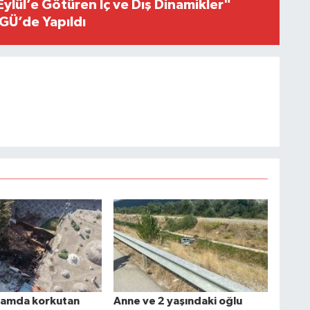
Eylül’e Götüren İç ve Dış Dinamikler"
GÜ’de Yapıldı
mamda korkutan
Anne ve 2 yaşındaki oğlu