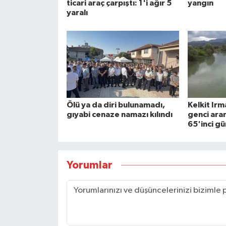
ticari araç çarpıştı: 1'i ağır 5
yangın
yaralı
Ölü ya da diri bulunamadı,
Kelkit Ir
gıyabi cenaze namazı kılındı
genci ara
65'inci g
Yorumlar