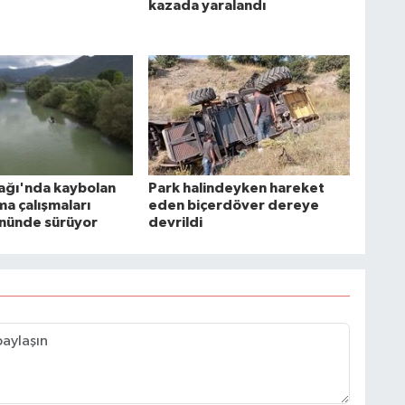
kazada yaralandı
mağı'nda kaybolan
Park halindeyken hareket
ma çalışmaları
eden biçerdöver dereye
ününde sürüyor
devrildi