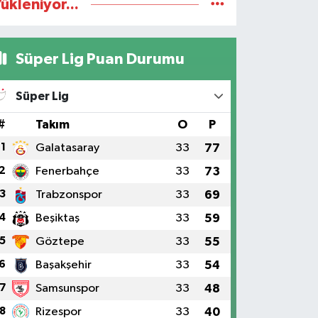
ükleniyor...
Süper Lig Puan Durumu
Süper Lig
#
Takım
O
P
1
Galatasaray
33
77
2
Fenerbahçe
33
73
3
Trabzonspor
33
69
4
Beşiktaş
33
59
5
Göztepe
33
55
6
Başakşehir
33
54
7
Samsunspor
33
48
8
Rizespor
33
40