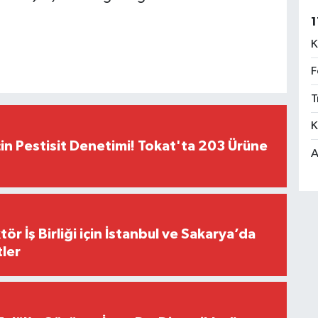
1
K
F
T
K
çin Pestisit Denetimi! Tokat'ta 203 Ürüne
A
r İş Birliği için İstanbul ve Sakarya’da
ler