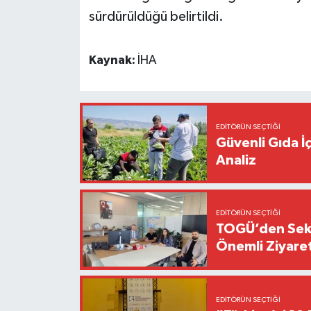
sürdürüldüğü belirtildi.
Kaynak:
İHA
EDITÖRÜN SEÇTIĞI
Güvenli Gıda İ
Analiz
EDITÖRÜN SEÇTIĞI
TOGÜ’den Sektö
Önemli Ziyaret
EDITÖRÜN SEÇTIĞI