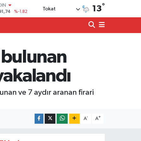
OIN
°
13
91,74
%-1.82
Tokat
AR
3620
%0.02
O
8690
%0.19
LİN
0380
%0.18
ı bulunan
TIN
2,09000
%0.19
100
yakalandı
98,00
%0
unan ve 7 aydır aranan firari
-
+
A
A