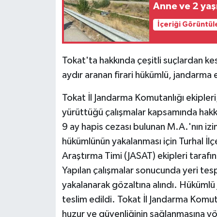
Anne ve 2 yaş
İçeriği Görüntül
Tokat'ta hakkında çeşitli suçlardan ke
aydır aranan firari hükümlü, jandarma 
Tokat İl Jandarma Komutanlığı ekipleri
yürüttüğü çalışmalar kapsamında hakkı
9 ay hapis cezası bulunan M.A.'nın izini
hükümlünün yakalanması için Turhal İl
Araştırma Timi (JASAT) ekipleri tarafınd
Yapılan çalışmalar sonucunda yeri te
yakalanarak gözaltına alındı. Hükümlü
teslim edildi. Tokat İl Jandarma Komu
huzur ve güvenliğinin sağlanmasına yön