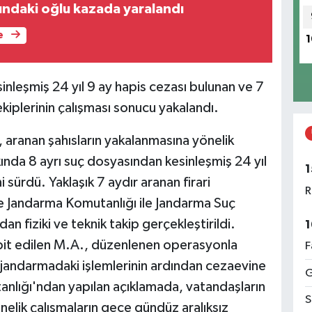
ındaki oğlu kazada yaralandı
e
1
sinleşmiş 24 yıl 9 ay hapis cezası bulunan ve 7
ekiplerinin çalışması sonucu yakalandı.
, aranan şahısların yakalanmasına yönelik
nda 8 ayrı suç dosyasından kesinleşmiş 24 yıl
1
 sürdü. Yaklaşık 7 aydır aranan firari
R
çe Jandarma Komutanlığı ile Jandarma Suç
an fiziki ve teknik takip gerçekleştirildi.
1
spit edilen M.A., düzenlenen operasyonla
F
 jandarmadaki işlemlerinin ardından cezaevine
G
tanlığı'ndan yapılan açıklamada, vatandaşların
S
elik çalışmaların gece gündüz aralıksız