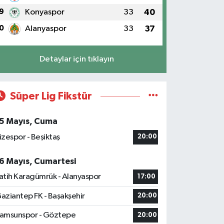
9
Konyaspor
33
40
0
Alanyaspor
33
37
Detaylar için tıklayın
Süper Lig Fikstür
5 Mayıs, Cuma
izespor - Beşiktaş
20:00
6 Mayıs, Cumartesi
atih Karagümrük - Alanyaspor
17:00
aziantep FK - Başakşehir
20:00
amsunspor - Göztepe
20:00