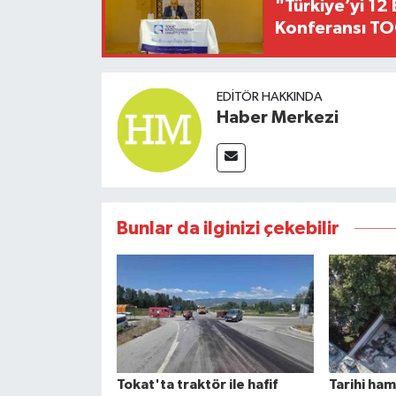
"Türkiye’yi 12 
Konferansı TO
EDITÖR HAKKINDA
Haber Merkezi
Bunlar da ilginizi çekebilir
Tokat'ta traktör ile hafif
Tarihi ha