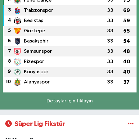
Fenerbahçe
33
73
3
Trabzonspor
33
69
4
Beşiktaş
33
59
5
Göztepe
33
55
6
Başakşehir
33
54
7
Samsunspor
33
48
8
Rizespor
33
40
9
Konyaspor
33
40
10
Alanyaspor
33
37
Detaylar için tıklayın
Süper Lig Fikstür