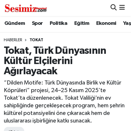
Dünya
Nöbetçi Eczaneler
Gündem
Spor
Politika
Eğitim
Ekonomi
Ya
Eğitim
Hava Durumu
HABERLER
TOKAT
Tokat, Türk Dünyasının
Ekonomi
Namaz Vakitleri
Kültür Elçilerini
Genel
Trafik Durumu
Ağırlayacak
Gündem
Süper Lig Puan Durumu ve Fikstür
“Dilden Motife: Türk Dünyasında Birlik ve Kültür
Köprüleri” projesi, 24–25 Kasım 2025’te
Magazin
Tüm Manşetler
Tokat’ta düzenlenecek. Tokat Valiliği’nin ev
sahipliğinde gerçekleşecek program, hem şehrin
Politika
Son Dakika Haberleri
kültürel potansiyelini öne çıkaracak hem de
uluslararası işbirliğine katkı sunacak.
Sağlık
Haber Arşivi