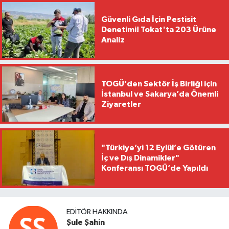
Güvenli Gıda İçin Pestisit
Denetimi! Tokat'ta 203 Ürüne
Analiz
TOGÜ’den Sektör İş Birliği için
İstanbul ve Sakarya’da Önemli
Ziyaretler
"Türkiye’yi 12 Eylül’e Götüren
İç ve Dış Dinamikler"
Konferansı TOGÜ’de Yapıldı
EDITÖR HAKKINDA
Şule Şahin