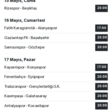
15 Mayıs, Cuma
Rizespor - Beşiktaş
20:00
16 Mayıs, Cumartesi
Fatih Karagümrük - Alanyaspor
17:00
Gaziantep FK - Başakşehir
20:00
Samsunspor - Göztepe
20:00
17 Mayıs, Pazar
Kayserispor - Konyaspor
17:00
Fenerbahçe - Eyüpspor
20:00
Trabzonspor - Gençlerbirliği S.K.
20:00
Kasımpaşa - Galatasaray
20:00
Antalyaspor - Kocaelispor
20:00