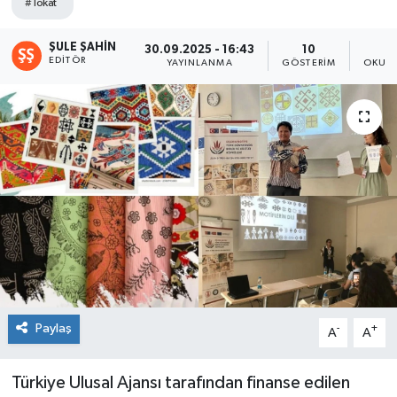
#Tokat
Spor
ŞULE ŞAHIN
30.09.2025 - 16:43
10
EDITÖR
YAYINLANMA
GÖSTERIM
OKUNM
Teknoloji
Tokat Haberleri
Yaşam
Paylaş
-
+
A
A
Türkiye Ulusal Ajansı tarafından finanse edilen