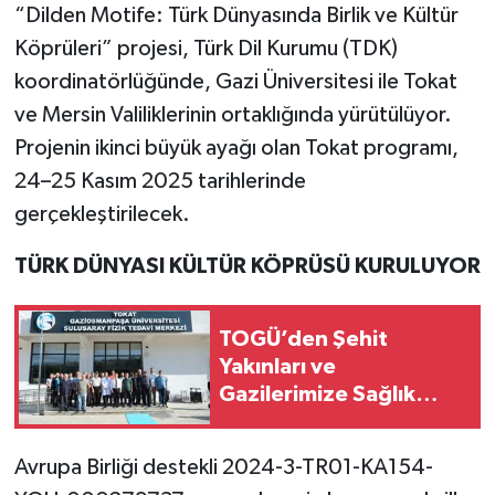
“Dilden Motife: Türk Dünyasında Birlik ve Kültür
Köprüleri” projesi, Türk Dil Kurumu (TDK)
koordinatörlüğünde, Gazi Üniversitesi ile Tokat
ve Mersin Valiliklerinin ortaklığında yürütülüyor.
Projenin ikinci büyük ayağı olan Tokat programı,
24–25 Kasım 2025 tarihlerinde
gerçekleştirilecek.
TÜRK DÜNYASI KÜLTÜR KÖPRÜSÜ KURULUYOR
TOGÜ’den Şehit
Yakınları ve
Gazilerimize Sağlık
Desteği
Avrupa Birliği destekli 2024-3-TR01-KA154-