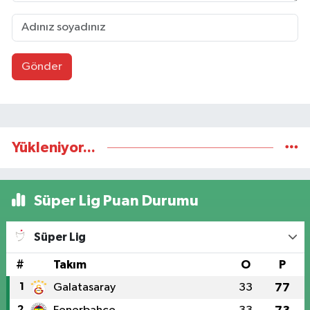
Gönder
Yükleniyor...
Süper Lig Puan Durumu
Süper Lig
#
Takım
O
P
1
Galatasaray
33
77
2