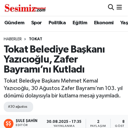
Dünya
Nöbetçi Eczaneler
Gündem
Spor
Politika
Eğitim
Ekonomi
Ya
Eğitim
Hava Durumu
HABERLER
TOKAT
Tokat Belediye Başkanı
Ekonomi
Namaz Vakitleri
Yazıcıoğlu, Zafer
Genel
Trafik Durumu
Bayramı’nı Kutladı
Gündem
Süper Lig Puan Durumu ve Fikstür
Tokat Belediye Başkanı Mehmet Kemal
Yazıcıoğlu, 30 Ağustos Zafer Bayramı’nın 103. yıl
Magazin
Tüm Manşetler
dönümü dolayısıyla bir kutlama mesajı yayımladı.
#30 ağustos
Politika
Son Dakika Haberleri
ŞULE ŞAHIN
30.08.2025 - 17:35
2
8
Sağlık
Haber Arşivi
EDITÖR
YAYINLANMA
PAYLAŞIM
GÖSTER