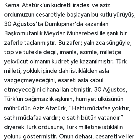
Kemal Atatürk’ün kudretli iradesi ve aziz
ordumuzun cesaretiyle başlayan bu kutlu yürüyüş,
30 Ağustos’ta Dumlupınar’da kazanılan
Başkomutanlık Meydan Muharebesi ile şanlı bir
zaferle taçlanmıştır. Bu zafer; yalnızca süngüyle,
top ve tüfekle değil, imanla, azimle, milletçe
yekvücut olmanın kudretiyle kazanılmıştır. Türk
milleti, yokluk içinde dahi istiklâlden asla
vazgeçmeyeceğini, esareti asla kabul
etmeyeceğini cihana ilan etmiştir. 30 Ağustos,
Türk’ün bağımsızlık aşkının, hürriyet ülküsünün
mührüdür. Aziz Atatürk, “Hattı müdafaa yoktur,
sathı müdafaa vardır; o satıh bütün vatandır”
diyerek Türk ordusuna, Türk milletine istiklâlin
yolunu göstermiştir. Onun dehası, cesareti ve ileri