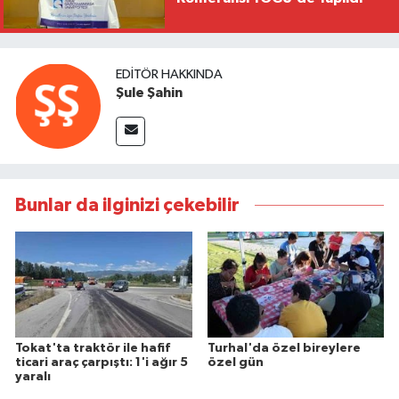
EDITÖR HAKKINDA
Şule Şahin
Bunlar da ilginizi çekebilir
Tokat'ta traktör ile hafif
Turhal'da özel bireylere
ticari araç çarpıştı: 1'i ağır 5
özel gün
yaralı