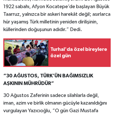
1922 sabahı, Afyon Kocatepe’de başlayan Büyük
Taarruz, yalnızca bir askeri harekât değil; asırlarca
hür yaşamış Türk milletinin yeniden dirilişinin,
küllerinden doğuşunun adıdır.” Dedi.
Turhal'da özel bireylere
özel gün
“30 AĞUSTOS, TÜRK’ÜN BAĞIMSIZLIK
AŞKININ MÜHRÜDÜR”
30 Ağustos Zaferinin sadece silahlarla değil,
iman, azim ve birlik olmanın gücüyle kazanıldığını
vurgulayan Yazıcıoğlu, “O gün Gazi Mustafa