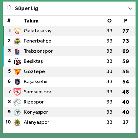
Süper Lig
#
Takım
O
P
1
Galatasaray
33
77
2
Fenerbahçe
33
73
3
Trabzonspor
33
69
4
Beşiktaş
33
59
5
Göztepe
33
55
6
Başakşehir
33
54
7
Samsunspor
33
48
8
Rizespor
33
40
9
Konyaspor
33
40
10
Alanyaspor
33
37