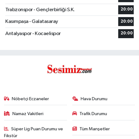
Trabzonspor - Gençlerbirliği S.K.
20:00
Kasımpaşa - Galatasaray
20:00
Antalyaspor - Kocaelispor
20:00
Nöbetçi Eczaneler
Hava Durumu
Namaz Vakitleri
Trafik Durumu
Süper Lig Puan Durumu ve
Tüm Manşetler
Fikstür