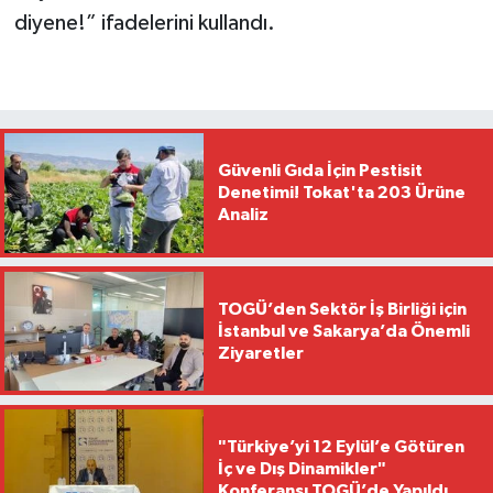
diyene!” ifadelerini kullandı.
Güvenli Gıda İçin Pestisit
Denetimi! Tokat'ta 203 Ürüne
Analiz
TOGÜ’den Sektör İş Birliği için
İstanbul ve Sakarya’da Önemli
Ziyaretler
"Türkiye’yi 12 Eylül’e Götüren
İç ve Dış Dinamikler"
Konferansı TOGÜ’de Yapıldı