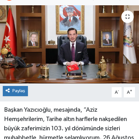
Spor
Teknoloji
Tokat Haberleri
Yaşam
Paylaş
-
+
A
A
Başkan Yazıcıoğlu, mesajında, “Aziz
Hemşehrilerim, Tarihe altın harflerle nakşedilen
büyük zaferimizin 103. yıl dönümünde sizleri
muhabbetle, hürmetle selamlıyorum. 26 Ağustos