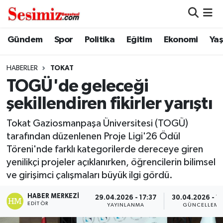
Dünya
Nöbetçi Eczaneler
Gündem
Spor
Politika
Eğitim
Ekonomi
Ya
Eğitim
Hava Durumu
HABERLER
TOKAT
TOGÜ'de geleceği
Ekonomi
Namaz Vakitleri
şekillendiren fikirler yarıştı
Genel
Trafik Durumu
Tokat Gaziosmanpaşa Üniversitesi (TOGÜ)
tarafından düzenlenen Proje Ligi'26 Ödül
Gündem
Süper Lig Puan Durumu ve Fikstür
Töreni'nde farklı kategorilerde dereceye giren
yenilikçi projeler açıklanırken, öğrencilerin bilimsel
Magazin
Tüm Manşetler
ve girişimci çalışmaları büyük ilgi gördü.
Politika
Son Dakika Haberleri
HABER MERKEZI
29.04.2026 - 17:37
30.04.2026 - 1
EDITÖR
YAYINLANMA
GÜNCELLEME
Sağlık
Haber Arşivi