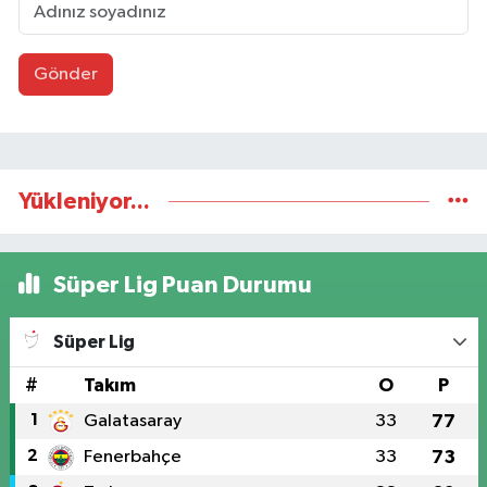
Gönder
Yükleniyor...
Süper Lig Puan Durumu
Süper Lig
#
Takım
O
P
1
Galatasaray
33
77
2
Fenerbahçe
33
73