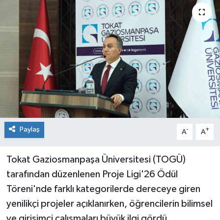
Spor
Teknoloji
Tokat Haberleri
Yaşam
Paylaş
-
+
A
A
Tokat Gaziosmanpaşa Üniversitesi (TOGÜ)
tarafından düzenlenen Proje Ligi'26 Ödül
Töreni'nde farklı kategorilerde dereceye giren
yenilikçi projeler açıklanırken, öğrencilerin bilimsel
ve girişimci çalışmaları büyük ilgi gördü.