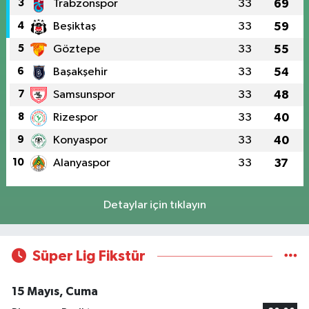
3
Trabzonspor
33
69
4
Beşiktaş
33
59
5
Göztepe
33
55
6
Başakşehir
33
54
7
Samsunspor
33
48
8
Rizespor
33
40
9
Konyaspor
33
40
10
Alanyaspor
33
37
Detaylar için tıklayın
Süper Lig Fikstür
15 Mayıs, Cuma