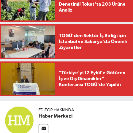
Denetimi! Tokat'ta 203 Ürüne
Analiz
TOGÜ’den Sektör İş Birliği için
İstanbul ve Sakarya’da Önemli
Ziyaretler
"Türkiye’yi 12 Eylül’e Götüren
İç ve Dış Dinamikler"
Konferansı TOGÜ’de Yapıldı
EDITÖR HAKKINDA
Haber Merkezi