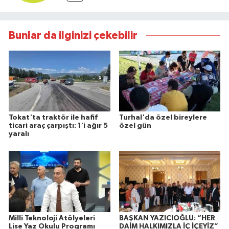
Bunlar da ilginizi çekebilir
Tokat'ta traktör ile hafif
Turhal'da özel bireylere
ticari araç çarpıştı: 1'i ağır 5
özel gün
yaralı
Milli Teknoloji Atölyeleri
BAŞKAN YAZICIOĞLU: “HER
Lise Yaz Okulu Programı
DAİM HALKIMIZLA İÇ İÇEYİZ”