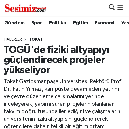
Dünya
Nöbetçi Eczaneler
Gündem
Spor
Politika
Eğitim
Ekonomi
Ya
Eğitim
Hava Durumu
HABERLER
TOKAT
TOGÜ'de fiziki altyapıyı
Ekonomi
Namaz Vakitleri
güçlendirecek projeler
Genel
Trafik Durumu
yükseliyor
Gündem
Süper Lig Puan Durumu ve Fikstür
Tokat Gaziosmanpaşa Üniversitesi Rektörü Prof.
Dr. Fatih Yılmaz, kampüste devam eden yatırım
Magazin
Tüm Manşetler
ve çevre düzenleme çalışmalarını yerinde
inceleyerek, yapımı süren projelerin planlanan
Politika
Son Dakika Haberleri
takvim doğrultusunda ilerlediğini ve çalışmaların
üniversitenin fiziki altyapısını güçlendirerek
Sağlık
Haber Arşivi
öğrencilere daha nitelikli bir eğitim ortamı