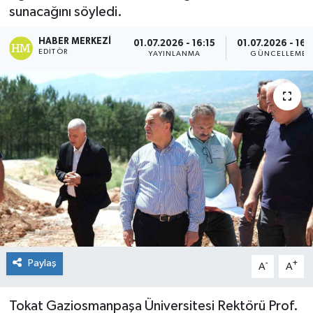
sunacağını söyledi.
Spor
HABER MERKEZI
01.07.2026 - 16:15
01.07.2026 - 16:
EDITÖR
YAYINLANMA
GÜNCELLEME
Teknoloji
Tokat Haberleri
Yaşam
Paylaş
-
+
A
A
Tokat Gaziosmanpaşa Üniversitesi Rektörü Prof.