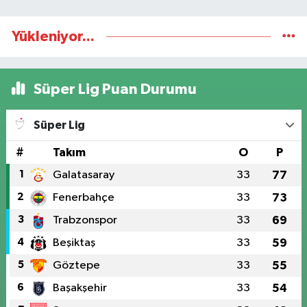
Yükleniyor...
Süper Lig Puan Durumu
Süper Lig
#
Takım
O
P
1
Galatasaray
33
77
2
Fenerbahçe
33
73
3
Trabzonspor
33
69
4
Beşiktaş
33
59
5
Göztepe
33
55
6
Başakşehir
33
54