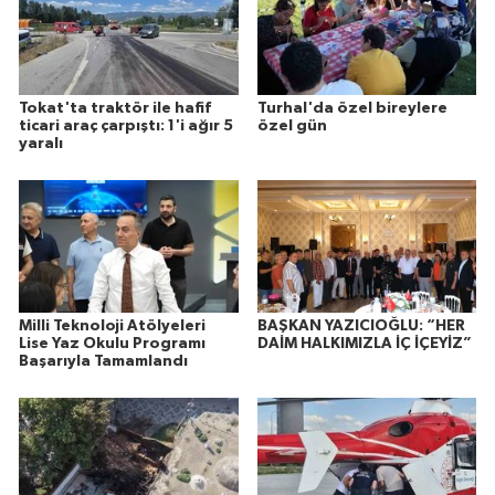
Tokat'ta traktör ile hafif
Turhal'da özel bireylere
ticari araç çarpıştı: 1'i ağır 5
özel gün
yaralı
Milli Teknoloji Atölyeleri
BAŞKAN YAZICIOĞLU: “HER
Lise Yaz Okulu Programı
DAİM HALKIMIZLA İÇ İÇEYİZ”
Başarıyla Tamamlandı