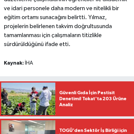
ve idari personele daha modern ve nitelikli bir
eğitim ortamı sunacağını belirtti. Yılmaz,
projelerin belirlenen takvim doğrultusunda
tamamlanması için çalışmaların titizlikle
sürdürüldüğünü ifade etti.
Kaynak:
İHA
Güvenli Gıda İçin Pestisit
Denetimi! Tokat'ta 203 Ürüne
Analiz
TOGÜ’den Sektör İş Birliği için