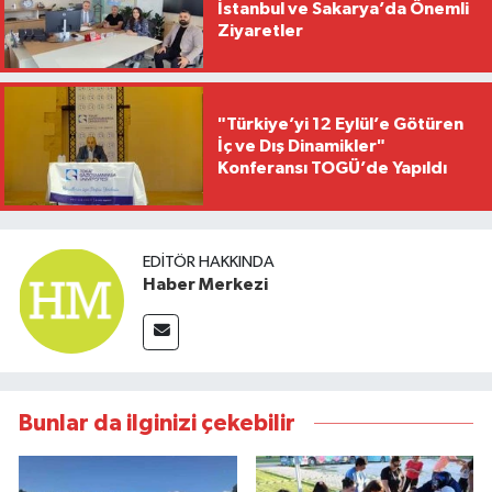
İstanbul ve Sakarya’da Önemli
Ziyaretler
"Türkiye’yi 12 Eylül’e Götüren
İç ve Dış Dinamikler"
Konferansı TOGÜ’de Yapıldı
EDITÖR HAKKINDA
Haber Merkezi
Bunlar da ilginizi çekebilir