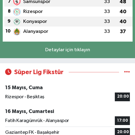
7
Samsunspor
33
48
8
Rizespor
33
40
9
Konyaspor
33
40
10
Alanyaspor
33
37
Detaylar için tıklayın
Süper Lig Fikstür
15 Mayıs, Cuma
Rizespor - Beşiktaş
20:00
16 Mayıs, Cumartesi
Fatih Karagümrük - Alanyaspor
17:00
Gaziantep FK - Başakşehir
20:00