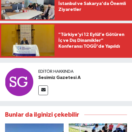
İstanbul ve Sakarya’da Önemli
Ziyaretler
"Türkiye’yi 12 Eylül’e Götüren
İç ve Dış Dinamikler"
Konferansı TOGÜ’de Yapıldı
EDITÖR HAKKINDA
Sesimiz Gazetesi A
Bunlar da ilginizi çekebilir