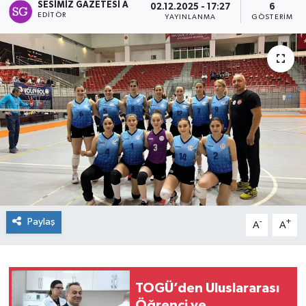
SESIMIZ GAZETESI A
02.12.2025 - 17:27
6
EDITÖR
YAYINLANMA
GÖSTERIM
Spor
Teknoloji
Tokat Haberleri
Yaşam
Paylaş
-
+
A
A
TOGÜ’den Uluslararası
Öğrenci ve