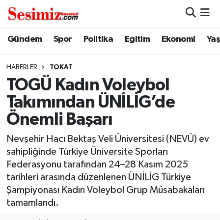
Dünya
Nöbetçi Eczaneler
Gündem
Spor
Politika
Eğitim
Ekonomi
Ya
Eğitim
Hava Durumu
HABERLER
TOKAT
TOGÜ Kadın Voleybol
Ekonomi
Namaz Vakitleri
Takımından ÜNİLİG’de
Genel
Trafik Durumu
Önemli Başarı
Gündem
Süper Lig Puan Durumu ve Fikstür
Nevşehir Hacı Bektaş Veli Üniversitesi (NEVÜ) ev
sahipliğinde Türkiye Üniversite Sporları
Magazin
Tüm Manşetler
Federasyonu tarafından 24–28 Kasım 2025
tarihleri arasında düzenlenen ÜNİLİG Türkiye
Politika
Son Dakika Haberleri
Şampiyonası Kadın Voleybol Grup Müsabakaları
tamamlandı.
Sağlık
Haber Arşivi