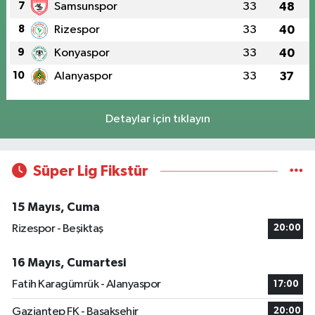
7
Samsunspor
33
48
8
Rizespor
33
40
9
Konyaspor
33
40
10
Alanyaspor
33
37
Detaylar için tıklayın
Süper Lig Fikstür
15 Mayıs, Cuma
Rizespor - Beşiktaş
20:00
16 Mayıs, Cumartesi
Fatih Karagümrük - Alanyaspor
17:00
Gaziantep FK - Başakşehir
20:00