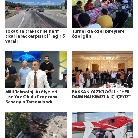
Tokat'ta traktör ile hafif
Turhal'da özel bireylere
ticari araç çarpıştı: 1'i ağır 5
özel gün
yaralı
Milli Teknoloji Atölyeleri
BAŞKAN YAZICIOĞLU: “HER
Lise Yaz Okulu Programı
DAİM HALKIMIZLA İÇ İÇEYİZ”
Başarıyla Tamamlandı