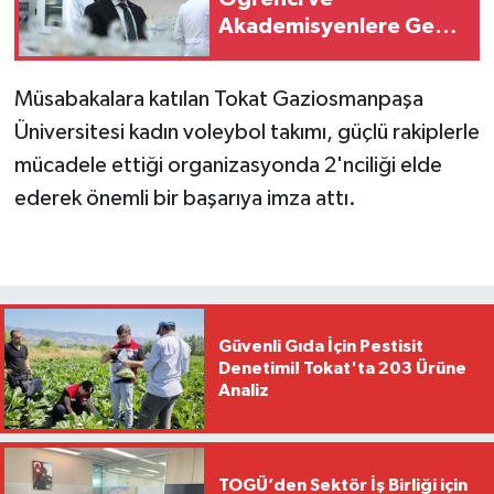
Akademisyenlere Geniş
Ders Seçeneği
Müsabakalara katılan Tokat Gaziosmanpaşa
Üniversitesi kadın voleybol takımı, güçlü rakiplerle
mücadele ettiği organizasyonda 2'nciliği elde
ederek önemli bir başarıya imza attı.
Güvenli Gıda İçin Pestisit
Denetimi! Tokat'ta 203 Ürüne
Analiz
TOGÜ’den Sektör İş Birliği için