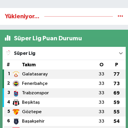
Yükleniyor...
Süper Lig Puan Durumu
Süper Lig
#
Takım
O
P
1
Galatasaray
33
77
2
Fenerbahçe
33
73
3
Trabzonspor
33
69
4
Beşiktaş
33
59
5
Göztepe
33
55
6
Başakşehir
33
54