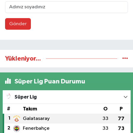
Gönder
Yükleniyor...
Süper Lig Puan Durumu
Süper Lig
#
Takım
O
P
1
Galatasaray
33
77
2
Fenerbahçe
33
73