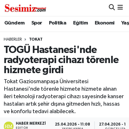
Dünya
Nöbetçi Eczaneler
Gündem
Spor
Politika
Eğitim
Ekonomi
Ya
Eğitim
Hava Durumu
HABERLER
TOKAT
TOGÜ Hastanesi'nde
Ekonomi
Namaz Vakitleri
radyoterapi cihazı törenle
Genel
Trafik Durumu
hizmete girdi
Gündem
Süper Lig Puan Durumu ve Fikstür
Tokat Gaziosmanpaşa Üniversitesi
Hastanesi'nde törenle hizmete hizmete alınan
Magazin
Tüm Manşetler
ileri teknoloji radyoterapi cihazı sayesinde kanser
hastaları artık şehir dışına gitmeden hızlı, hassas
Politika
Son Dakika Haberleri
ve konforlu tedavi alabilecek.
HABER MERKEZI
Sağlık
Haber Arşivi
25.04.2026 - 11:08
27.04.2026 - 10
EDITÖR
YAYINLANMA
GÜNCELLEME