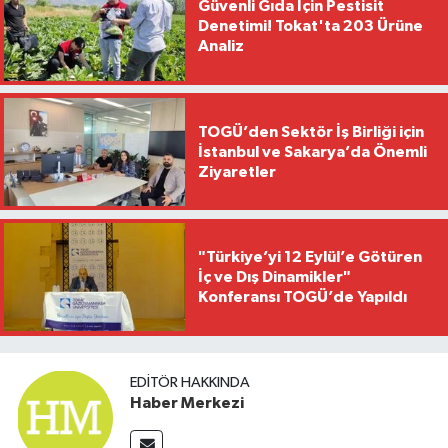
Güvenli Gıda İçin Pestisit
Denetimi! Tokat'ta 203 Ürüne
Analiz
TOGÜ’den Sektör İş Birliği için
İstanbul ve Sakarya’da Önemli
Ziyaretler
"Türkiye’yi 12 Eylül’e Götüren
İç ve Dış Dinamikler"
Konferansı TOGÜ’de Yapıldı
EDITÖR HAKKINDA
Haber Merkezi