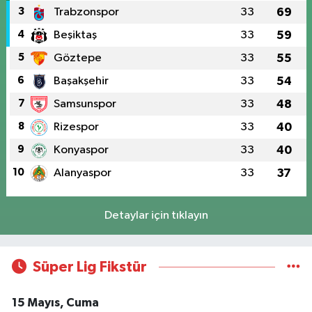
3
Trabzonspor
33
69
4
Beşiktaş
33
59
5
Göztepe
33
55
6
Başakşehir
33
54
7
Samsunspor
33
48
8
Rizespor
33
40
9
Konyaspor
33
40
10
Alanyaspor
33
37
Detaylar için tıklayın
Süper Lig Fikstür
15 Mayıs, Cuma