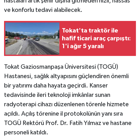
hastaları artık şehir dışına gitmeden hızlı, hassas
ve konforlu tedavi alabilecek.
Tokat'ta traktör ile
hafif ticari araç çarpıştı:
1'i ağır 5 yaralı
Tokat Gaziosmanpaşa Üniversitesi (TOGÜ)
Hastanesi, sağlık altyapısını güçlendiren önemli
bir yatırımı daha hayata geçirdi. Kanser
tedavisinde ileri teknoloji imkânlar sunan
radyoterapi cihazı düzenlenen törenle hizmete
açıldı. Açılış törenine il protokolünün yanı sıra
TOGÜ Rektörü Prof. Dr. Fatih Yılmaz ve hastane
personeli katıldı.