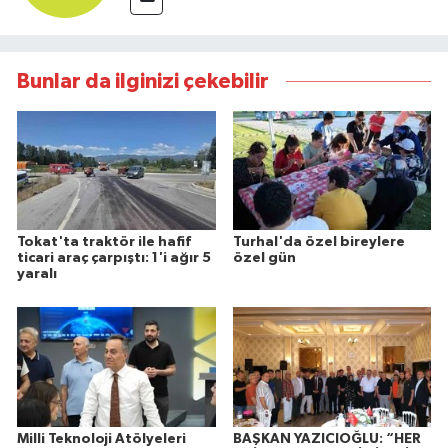
Bunlar da ilginizi çekebilir
Tokat'ta traktör ile hafif
Turhal'da özel bireylere
ticari araç çarpıştı: 1'i ağır 5
özel gün
yaralı
Milli Teknoloji Atölyeleri
BAŞKAN YAZICIOĞLU: “HER