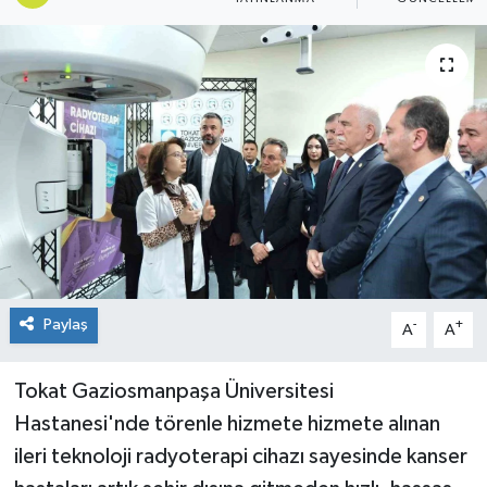
Spor
Teknoloji
Tokat Haberleri
Yaşam
Paylaş
-
+
A
A
Tokat Gaziosmanpaşa Üniversitesi
Hastanesi'nde törenle hizmete hizmete alınan
ileri teknoloji radyoterapi cihazı sayesinde kanser