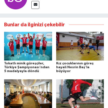
Bunlar da ilginizi çekebilir
Tokatlı minik güreşçiler,
Kız çocuklarının güreş
Türkiye Şampiyonası'ndan
hayali Nesrin Baş'la
5 madalyayla döndü
büyüyor