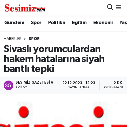
Dünya
Nöbetçi Eczaneler
Gündem
Spor
Politika
Eğitim
Ekonomi
Ya
Eğitim
Hava Durumu
HABERLER
SPOR
Sivaslı yorumculardan
Ekonomi
Namaz Vakitleri
hakem hatalarına siyah
Genel
Trafik Durumu
bantlı tepki
Gündem
Süper Lig Puan Durumu ve Fikstür
SESIMIZ GAZETESI A
22.12.2023 - 12:23
2 DK
EDITÖR
YAYINLANMA
OKUNMA SÜR
Magazin
Tüm Manşetler
Politika
Son Dakika Haberleri
Sağlık
Haber Arşivi