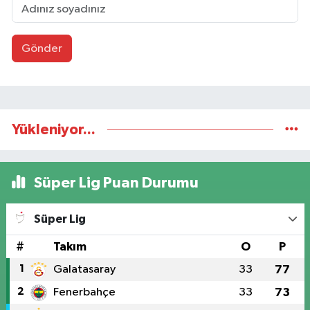
Gönder
Yükleniyor...
Süper Lig Puan Durumu
Süper Lig
#
Takım
O
P
1
Galatasaray
33
77
2
Fenerbahçe
33
73