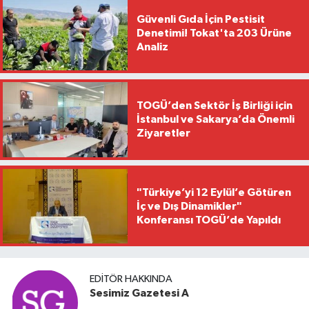
Güvenli Gıda İçin Pestisit
Denetimi! Tokat'ta 203 Ürüne
Analiz
TOGÜ’den Sektör İş Birliği için
İstanbul ve Sakarya’da Önemli
Ziyaretler
"Türkiye’yi 12 Eylül’e Götüren
İç ve Dış Dinamikler"
Konferansı TOGÜ’de Yapıldı
EDITÖR HAKKINDA
Sesimiz Gazetesi A