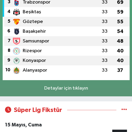
3
Trabzonspor
33
69
4
Beşiktaş
33
59
5
Göztepe
33
55
6
Başakşehir
33
54
7
Samsunspor
33
48
8
Rizespor
33
40
9
Konyaspor
33
40
10
Alanyaspor
33
37
Detaylar için tıklayın
Süper Lig Fikstür
15 Mayıs, Cuma