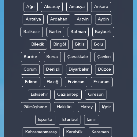
Ağrı
Aksaray
Amasya
Ankara
Antalya
Ardahan
Artvin
Aydın
Balıkesir
Bartın
Batman
Bayburt
Bilecik
Bingöl
Bitlis
Bolu
Burdur
Bursa
Çanakkale
Çankırı
Çorum
Denizli
Diyarbakır
Düzce
Edirne
Elazığ
Erzincan
Erzurum
Eskişehir
Gaziantep
Giresun
Gümüşhane
Hakkâri
Hatay
Iğdır
Isparta
İstanbul
İzmir
Kahramanmaraş
Karabük
Karaman