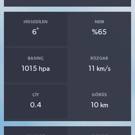
HISSEDILEN
NEM
°
6
%65
BASINÇ
RÜZGAR
1015
11
hpa
km/s
ÇIY
GÖRÜŞ
0.4
10
km