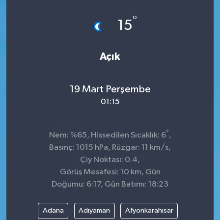
Spor
°
15
Teknoloji
Açık
Tokat Haberleri
19 Mart Perşembe
Yaşam
01:15
°
Nem: %65, Hissedilen Sıcaklık: 6
,
Basınç: 1015 hPa, Rüzgar: 11 km/s,
Çiy Noktası: 0.4,
Görüş Mesafesi: 10 km, Gün
Doğumu: 6:17, Gün Batımı: 18:23
Adana
Adıyaman
Afyonkarahisar