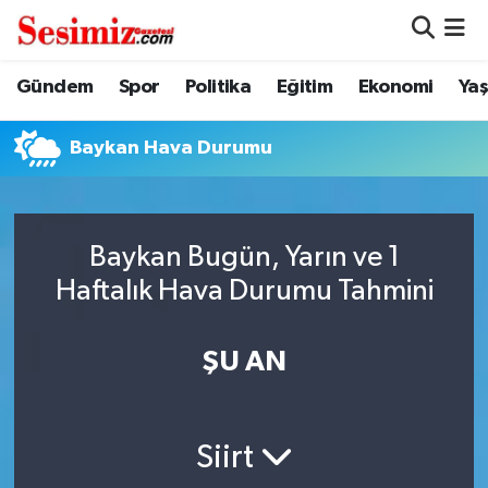
Dünya
Nöbetçi Eczaneler
Gündem
Spor
Politika
Eğitim
Ekonomi
Ya
Eğitim
Hava Durumu
Baykan Hava Durumu
Ekonomi
Namaz Vakitleri
Genel
Trafik Durumu
Baykan Bugün, Yarın ve 1
Haftalık Hava Durumu Tahmini
Gündem
Süper Lig Puan Durumu ve Fikstür
ŞU AN
Magazin
Tüm Manşetler
Politika
Son Dakika Haberleri
Siirt
Sağlık
Haber Arşivi