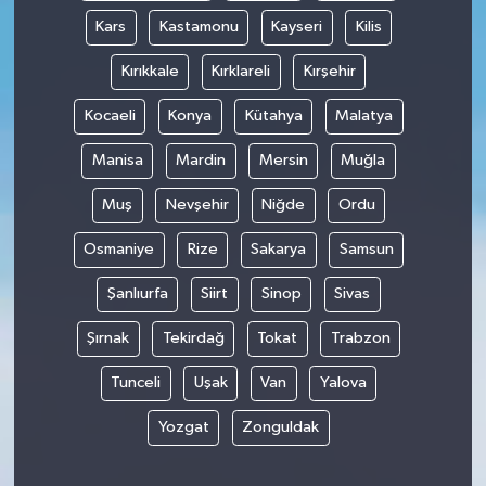
Kars
Kastamonu
Kayseri
Kilis
Kırıkkale
Kırklareli
Kırşehir
Kocaeli
Konya
Kütahya
Malatya
Manisa
Mardin
Mersin
Muğla
Muş
Nevşehir
Niğde
Ordu
Osmaniye
Rize
Sakarya
Samsun
Şanlıurfa
Siirt
Sinop
Sivas
Şırnak
Tekirdağ
Tokat
Trabzon
Tunceli
Uşak
Van
Yalova
Yozgat
Zonguldak