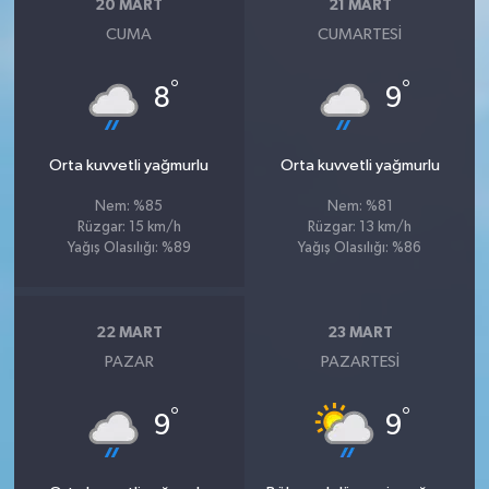
20 MART
21 MART
CUMA
CUMARTESI
°
°
8
9
Orta kuvvetli yağmurlu
Orta kuvvetli yağmurlu
Nem: %85
Nem: %81
Rüzgar: 15 km/h
Rüzgar: 13 km/h
Yağış Olasılığı: %89
Yağış Olasılığı: %86
22 MART
23 MART
PAZAR
PAZARTESI
°
°
9
9