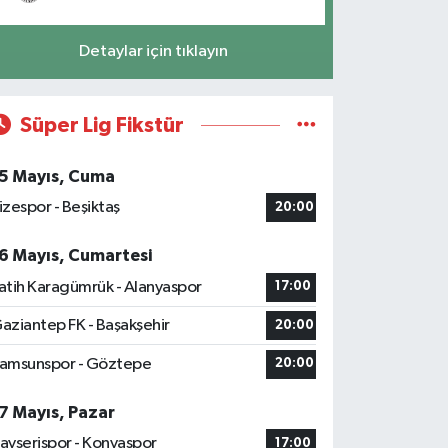
Detaylar için tıklayın
Süper Lig Fikstür
5 Mayıs, Cuma
izespor - Beşiktaş
20:00
6 Mayıs, Cumartesi
atih Karagümrük - Alanyaspor
17:00
aziantep FK - Başakşehir
20:00
amsunspor - Göztepe
20:00
7 Mayıs, Pazar
ayserispor - Konyaspor
17:00