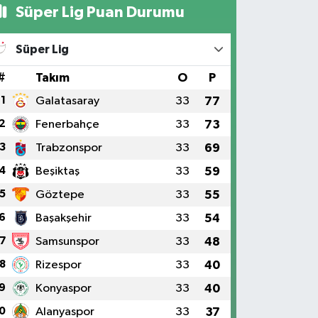
Süper Lig Puan Durumu
Süper Lig
#
Takım
O
P
1
Galatasaray
33
77
2
Fenerbahçe
33
73
3
Trabzonspor
33
69
4
Beşiktaş
33
59
5
Göztepe
33
55
6
Başakşehir
33
54
7
Samsunspor
33
48
8
Rizespor
33
40
9
Konyaspor
33
40
0
Alanyaspor
33
37