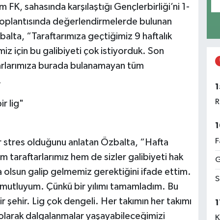
 FK, sahasında karşılaştığı Gençlerbirliği’ni 1-
toplantısında değerlendirmelerde bulunan
lta, “Taraftarımıza geçtiğimiz 9 haftalık
 için bu galibiyeti çok istiyorduk. Son
tarlarımıza burada bulanamayan tüm
.
1
R
r lig"
1
F
r stres olduğunu anlatan Özbalta, “Hafta
 taraftarlarımız hem de sizler galibiyeti hak
G
 olsun galip gelmemiz gerektiğini ifade ettim.
S
 mutluyum. Çünkü bir yılımı tamamladım. Bu
 şehir. Lig çok dengeli. Her takımın her takımı
1
 olarak dalgalanmalar yaşayabileceğimizi
K