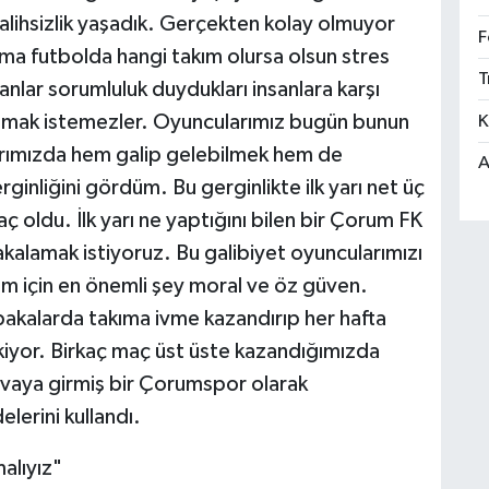
alihsizlik yaşadık. Gerçekten kolay olmuyor
F
ama futbolda hangi takım olursa olsun stres
T
anlar sorumluluk duydukları insanlara karşı
olmak istemezler. Oyuncularımız bugün bunun
K
arımızda hem galip gelebilmek hem de
A
rginliğini gördüm. Bu gerginlikte ilk yarı net üç
ç oldu. İlk yarı ne yaptığını bilen bir Çorum FK
yakalamak istiyoruz. Bu galibiyet oyuncularımızı
im için en önemli şey moral ve öz güven.
akalarda takıma ivme kazandırıp her hafta
or. Birkaç maç üst üste kazandığımızda
havaya girmiş bir Çorumspor olarak
elerini kullandı.
alıyız"