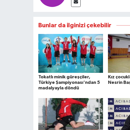
Bunlar da ilginizi çekebilir
Tokatlı minik güreşçiler,
Kız çocukl
Türkiye Şampiyonası'ndan 5
Nesrin Ba
madalyayla döndü