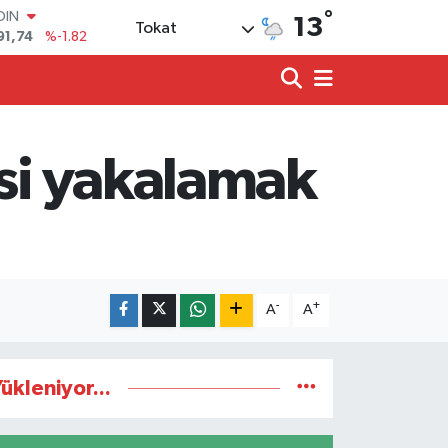
°
91,74
%-1.82
13
Tokat
AR
3620
%0.02
O
8690
%0.19
LİN
0380
%0.18
isi yakalamak
TIN
2,09000
%0.19
100
98,00
%0
-
+
A
A
ükleniyor...