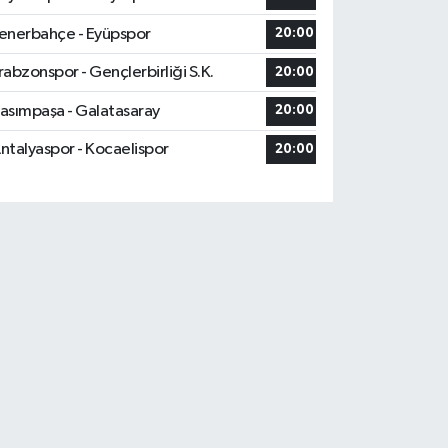
enerbahçe - Eyüpspor
20:00
rabzonspor - Gençlerbirliği S.K.
20:00
asımpaşa - Galatasaray
20:00
ntalyaspor - Kocaelispor
20:00