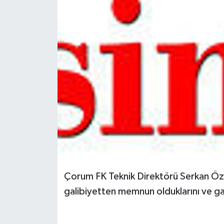
Spor
Teknoloji
Tokat Haberleri
Yaşam
Çorum FK Teknik Direktörü Serkan Özba
galibiyetten memnun olduklarını ve gali