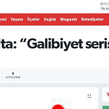
79.5
DOL
45,4
EUR
omi
Yaşam
İlçeler
Sağlık
Magazin
Belediyeler
53,3
STER
61,6
a: “Galibiyet ser
G.AL
686
BİST
14.5
9
GÖSTERIM
Y