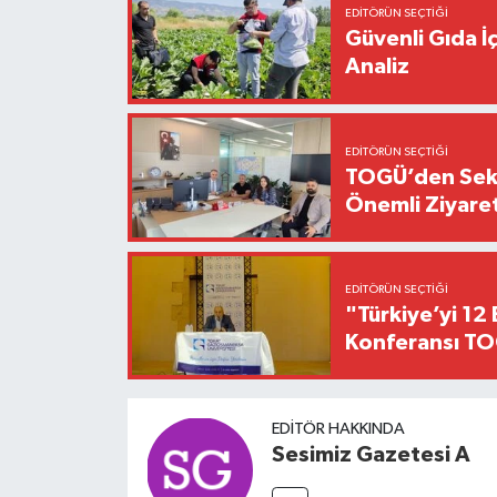
EDITÖRÜN SEÇTIĞI
Güvenli Gıda İ
Analiz
EDITÖRÜN SEÇTIĞI
TOGÜ’den Sektö
Önemli Ziyaret
EDITÖRÜN SEÇTIĞI
"Türkiye’yi 12 
Konferansı TO
EDITÖR HAKKINDA
Sesimiz Gazetesi A