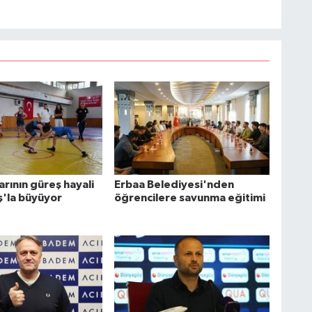
arının güreş hayali
Erbaa Belediyesi'nden
ş'la büyüyor
öğrencilere savunma eğitimi