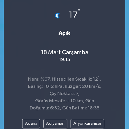
Spor
°
17
Teknoloji
Açık
Tokat Haberleri
18 Mart Çarşamba
Yaşam
19:15
°
Nem: %67, Hissedilen Sıcaklık: 12
,
Basınç: 1012 hPa, Rüzgar: 20 km/s,
Çiy Noktası: 7,
Görüş Mesafesi: 10 km, Gün
Doğumu: 6:32, Gün Batımı: 18:35
Adana
Adıyaman
Afyonkarahisar