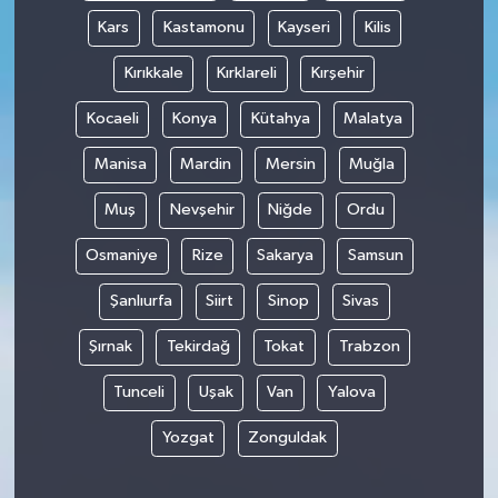
Kars
Kastamonu
Kayseri
Kilis
Kırıkkale
Kırklareli
Kırşehir
Kocaeli
Konya
Kütahya
Malatya
Manisa
Mardin
Mersin
Muğla
Muş
Nevşehir
Niğde
Ordu
Osmaniye
Rize
Sakarya
Samsun
Şanlıurfa
Siirt
Sinop
Sivas
Şırnak
Tekirdağ
Tokat
Trabzon
Tunceli
Uşak
Van
Yalova
Yozgat
Zonguldak