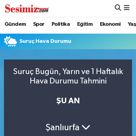
Dünya
Nöbetçi Eczaneler
Gündem
Spor
Politika
Eğitim
Ekonomi
Ya
Eğitim
Hava Durumu
Suruç Hava Durumu
Ekonomi
Namaz Vakitleri
Genel
Trafik Durumu
Suruç Bugün, Yarın ve 1 Haftalık
Hava Durumu Tahmini
Gündem
Süper Lig Puan Durumu ve Fikstür
ŞU AN
Magazin
Tüm Manşetler
Politika
Son Dakika Haberleri
Şanlıurfa
Sağlık
Haber Arşivi