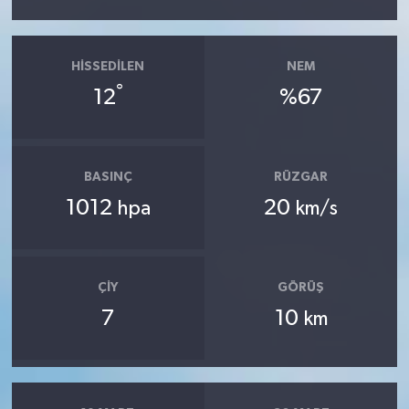
HISSEDILEN
NEM
°
12
%67
BASINÇ
RÜZGAR
1012
20
hpa
km/s
ÇIY
GÖRÜŞ
7
10
km