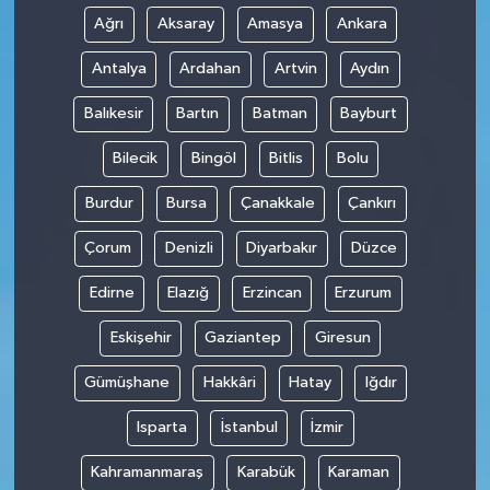
Ağrı
Aksaray
Amasya
Ankara
Antalya
Ardahan
Artvin
Aydın
Balıkesir
Bartın
Batman
Bayburt
Bilecik
Bingöl
Bitlis
Bolu
Burdur
Bursa
Çanakkale
Çankırı
Çorum
Denizli
Diyarbakır
Düzce
Edirne
Elazığ
Erzincan
Erzurum
Eskişehir
Gaziantep
Giresun
Gümüşhane
Hakkâri
Hatay
Iğdır
Isparta
İstanbul
İzmir
Kahramanmaraş
Karabük
Karaman