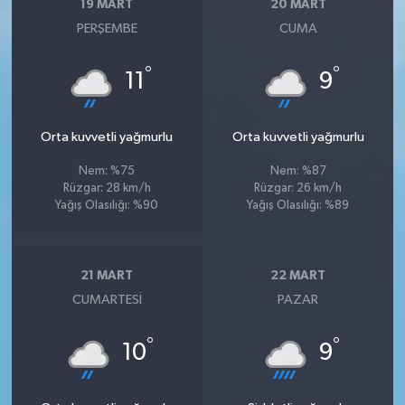
19 MART
20 MART
PERŞEMBE
CUMA
°
°
11
9
Orta kuvvetli yağmurlu
Orta kuvvetli yağmurlu
Nem: %75
Nem: %87
Rüzgar: 28 km/h
Rüzgar: 26 km/h
Yağış Olasılığı: %90
Yağış Olasılığı: %89
21 MART
22 MART
CUMARTESI
PAZAR
°
°
10
9