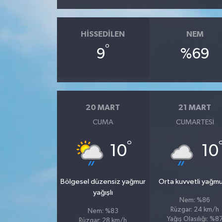
HISSEDILEN
NEM
°
9
%69
20 MART
21 MART
CUMA
CUMARTESI
°
10
10
Bölgesel düzensiz yağmur
Orta kuvvetli yağmu
yağışlı
Nem: %86
Rüzgar: 24 km/h
Nem: %83
Yağış Olasılığı: %8
Rüzgar: 28 km/h