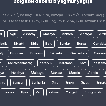
Bölgesel düzensiz yağmur yağışlı
°
ıcaklık: 9
, Basınç: 1007 hPa, Rüzgar: 28 km/s, Toplam Yağış:
Görüş Mesafesi: 10 km, Gün Doğumu: 6:34, Gün Batımı: 18:3
ar
Ağrı
Aksaray
Amasya
Ankara
Antalya
Ard
lecik
Bingöl
Bitlis
Bolu
Burdur
Bursa
Çanakka
ığ
Erzincan
Erzurum
Eskişehir
Gaziantep
Giresun
r
Kahramanmaraş
Karabük
Karaman
Kars
Kastam
nya
Kütahya
Malatya
Manisa
Mardin
Mersin
arya
Samsun
Şanlıurfa
Siirt
Sinop
Sivas
Şırnak
Tunceli
Uşak
Van
Yalova
Yozgat
Zonguldak