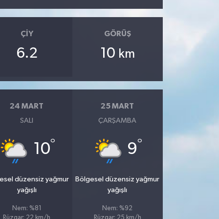
ÇIY
GÖRÜŞ
6.2
10
km
24 MART
25 MART
SALI
ÇARŞAMBA
°
°
10
9
esel düzensiz yağmur
Bölgesel düzensiz yağmur
yağışlı
yağışlı
Nem: %81
Nem: %92
Rüzgar: 22 km/h
Rüzgar: 25 km/h