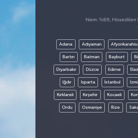
Spor
Nem: %69, Hissedilen S
Teknoloji
Tokat Haberleri
Adana
Adıyaman
Afyonkarahis
Bartın
Batman
Bayburt
Bi
Yaşam
Diyarbakır
Düzce
Edirne
Elaz
Iğdır
Isparta
İstanbul
İzmi
Kırklareli
Kırşehir
Kocaeli
Ko
Ordu
Osmaniye
Rize
Sak