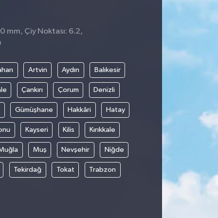
 0 mm, Çiy Noktası: 6.2,
9
ahan
Artvin
Aydın
Balıkesir
le
Çankırı
Çorum
Denizli
Gümüşhane
Hakkâri
Hatay
onu
Kayseri
Kilis
Kırıkkale
Muğla
Muş
Nevşehir
Niğde
Tekirdağ
Tokat
Trabzon