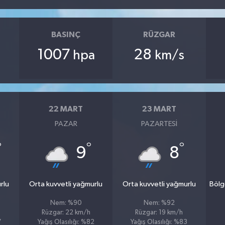
BASINÇ
RÜZGAR
1007
28
hpa
km/s
22 MART
23 MART
PAZAR
PAZARTESI
°
°
°
9
8
rlu
Orta kuvvetli yağmurlu
Orta kuvvetli yağmurlu
Bölg
Nem: %90
Nem: %92
Rüzgar: 22 km/h
Rüzgar: 19 km/h
7
Yağış Olasılığı: %82
Yağış Olasılığı: %83