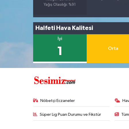
Yağış Olasılığı: %91
Halfeti Hava Kalitesi
İyi
1
Orta
Nöbetçi Eczaneler
Ha
Süper Lig Puan Durumu ve Fikstür
Tüm