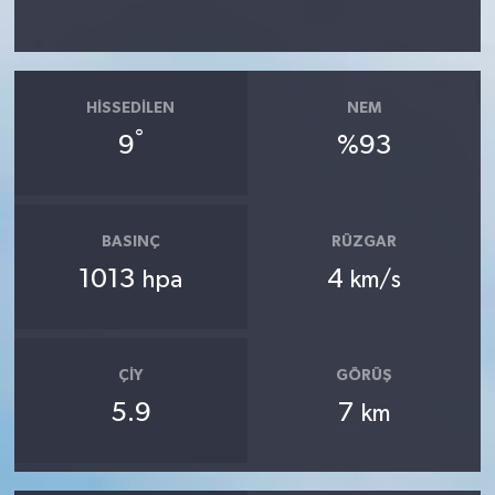
HISSEDILEN
NEM
°
9
%93
BASINÇ
RÜZGAR
1013
4
hpa
km/s
ÇIY
GÖRÜŞ
5.9
7
km