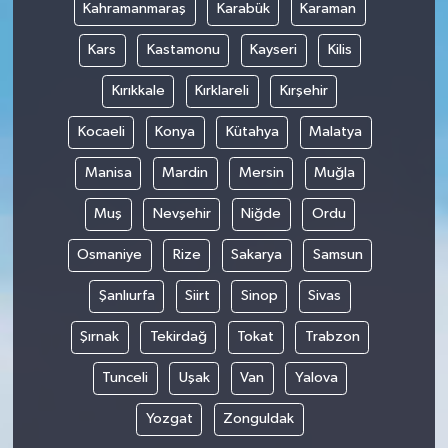
Kahramanmaraş
Karabük
Karaman
Kars
Kastamonu
Kayseri
Kilis
Kırıkkale
Kırklareli
Kırşehir
Kocaeli
Konya
Kütahya
Malatya
Manisa
Mardin
Mersin
Muğla
Muş
Nevşehir
Niğde
Ordu
Osmaniye
Rize
Sakarya
Samsun
Şanlıurfa
Siirt
Sinop
Sivas
Şırnak
Tekirdağ
Tokat
Trabzon
Tunceli
Uşak
Van
Yalova
Yozgat
Zonguldak