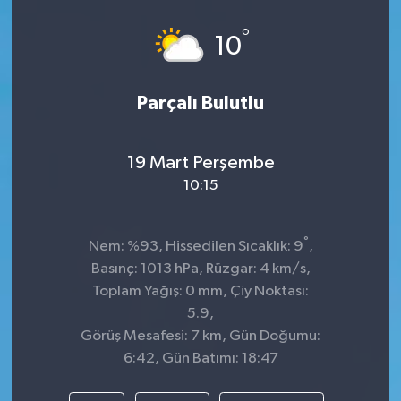
Spor
°
10
Teknoloji
Parçalı Bulutlu
Tokat Haberleri
19 Mart Perşembe
Yaşam
10:15
°
Nem: %93, Hissedilen Sıcaklık: 9
,
Basınç: 1013 hPa, Rüzgar: 4 km/s,
Toplam Yağış: 0 mm, Çiy Noktası:
5.9,
Görüş Mesafesi: 7 km, Gün Doğumu:
6:42, Gün Batımı: 18:47