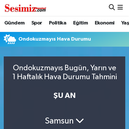
Dünya
Nöbetçi Eczaneler
Gündem
Spor
Politika
Eğitim
Ekonomi
Ya
Eğitim
Hava Durumu
Ondokuzmayıs Hava Durumu
Ekonomi
Namaz Vakitleri
Genel
Trafik Durumu
Ondokuzmayıs Bugün, Yarın ve
1 Haftalık Hava Durumu Tahmini
Gündem
Süper Lig Puan Durumu ve Fikstür
ŞU AN
Magazin
Tüm Manşetler
Politika
Son Dakika Haberleri
Samsun
Sağlık
Haber Arşivi