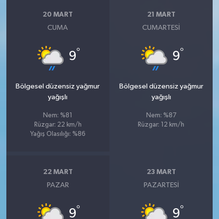
20 MART
21 MART
CUMA
CUMARTESI
°
°
9
9
Bölgesel düzensiz yağmur
Bölgesel düzensiz yağmur
yağışlı
yağışlı
Nem: %81
Nem: %87
Rüzgar: 22 km/h
Rüzgar: 12 km/h
Yağış Olasılığı: %86
22 MART
23 MART
PAZAR
PAZARTESI
°
°
9
9