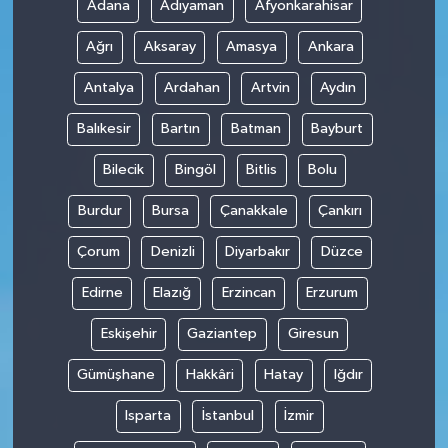
Adana
Adıyaman
Afyonkarahisar
Ağrı
Aksaray
Amasya
Ankara
Antalya
Ardahan
Artvin
Aydın
Balıkesir
Bartın
Batman
Bayburt
Bilecik
Bingöl
Bitlis
Bolu
Burdur
Bursa
Çanakkale
Çankırı
Çorum
Denizli
Diyarbakır
Düzce
Edirne
Elazığ
Erzincan
Erzurum
Eskişehir
Gaziantep
Giresun
Gümüşhane
Hakkâri
Hatay
Iğdır
Isparta
İstanbul
İzmir