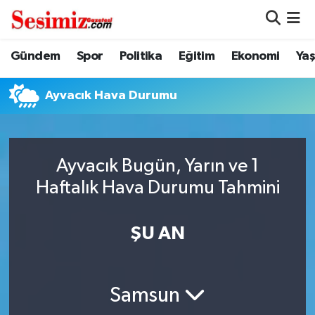
Dünya
Nöbetçi Eczaneler
Gündem
Spor
Politika
Eğitim
Ekonomi
Ya
Eğitim
Hava Durumu
Ayvacık Hava Durumu
Ekonomi
Namaz Vakitleri
Genel
Trafik Durumu
Ayvacık Bugün, Yarın ve 1
Haftalık Hava Durumu Tahmini
Gündem
Süper Lig Puan Durumu ve Fikstür
ŞU AN
Magazin
Tüm Manşetler
Politika
Son Dakika Haberleri
Samsun
Sağlık
Haber Arşivi