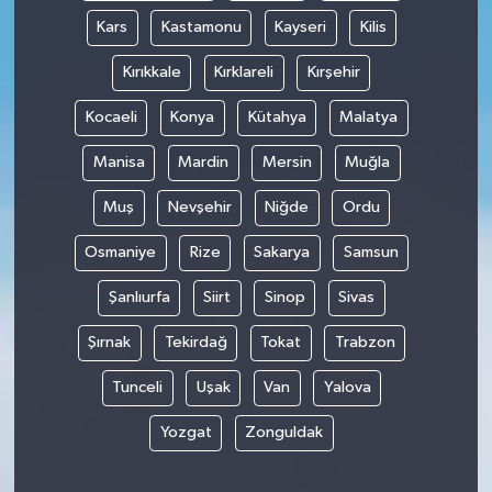
Kars
Kastamonu
Kayseri
Kilis
Kırıkkale
Kırklareli
Kırşehir
Kocaeli
Konya
Kütahya
Malatya
Manisa
Mardin
Mersin
Muğla
Muş
Nevşehir
Niğde
Ordu
Osmaniye
Rize
Sakarya
Samsun
Şanlıurfa
Siirt
Sinop
Sivas
Şırnak
Tekirdağ
Tokat
Trabzon
Tunceli
Uşak
Van
Yalova
Yozgat
Zonguldak