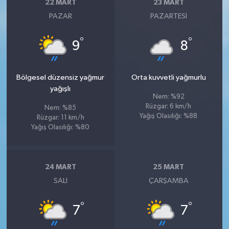
22 MART
23 MART
PAZAR
PAZARTESI
°
°
9
8
Bölgesel düzensiz yağmur
Orta kuvvetli yağmurlu
yağışlı
Nem: %92
Rüzgar: 6 km/h
Nem: %85
Yağış Olasılığı: %88
Rüzgar: 11 km/h
Yağış Olasılığı: %80
24 MART
25 MART
SALI
ÇARŞAMBA
°
°
7
7