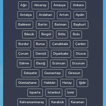
Ağrı
Aksaray
Amasya
Ankara
Antalya
Ardahan
Artvin
Aydın
Balıkesir
Bartın
Batman
Bayburt
Bilecik
Bingöl
Bitlis
Bolu
Burdur
Bursa
Çanakkale
Çankırı
Çorum
Denizli
Diyarbakır
Düzce
Edirne
Elazığ
Erzincan
Erzurum
Eskişehir
Gaziantep
Giresun
Gümüşhane
Hakkâri
Hatay
Iğdır
Isparta
İstanbul
İzmir
Kahramanmaraş
Karabük
Karaman