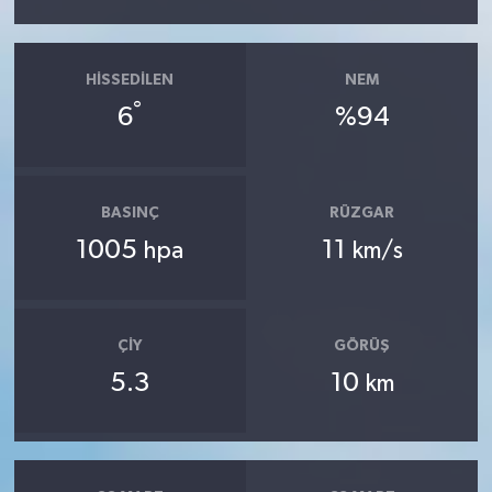
HISSEDILEN
NEM
°
6
%94
BASINÇ
RÜZGAR
1005
11
hpa
km/s
ÇIY
GÖRÜŞ
5.3
10
km