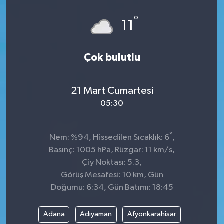
Spor
°
11
Teknoloji
Çok bulutlu
Tokat Haberleri
21 Mart Cumartesi
Yaşam
05:30
°
Nem: %94, Hissedilen Sıcaklık: 6
,
Basınç: 1005 hPa, Rüzgar: 11 km/s,
Çiy Noktası: 5.3,
Görüş Mesafesi: 10 km, Gün
Doğumu: 6:34, Gün Batımı: 18:45
Adana
Adıyaman
Afyonkarahisar