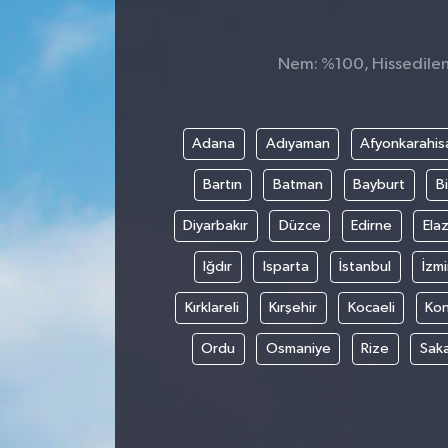
Spor
Nem: %100, Hissedilen 
Teknoloji
Tokat Haberleri
Adana
Adıyaman
Afyonkarahis
Bartın
Batman
Bayburt
Bi
Yaşam
Diyarbakır
Düzce
Edirne
Elaz
Iğdır
Isparta
İstanbul
İzmi
Kırklareli
Kırşehir
Kocaeli
Ko
Ordu
Osmaniye
Rize
Sak