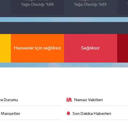
Yağış Olasılığı: %88
Yağış Olasılığı: %89
Hassaslar için sağlıksız
Sağlıksız
va Durumu
Namaz Vakitleri
 Manşetler
Son Dakika Haberleri