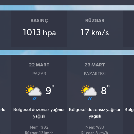
BASINÇ
RÜZGAR
1013
17
hpa
km/s
22 MART
23 MART
PAZAR
PAZARTESI
°
°
9
8
rlu
Bölgesel düzensiz yağmur
Bölgesel düzensiz yağmur
Bölg
yağışlı
yağışlı
Nem: %92
Nem: %93
6
Rüzgar: 13 km/h
Rüzgar: 8 km/h