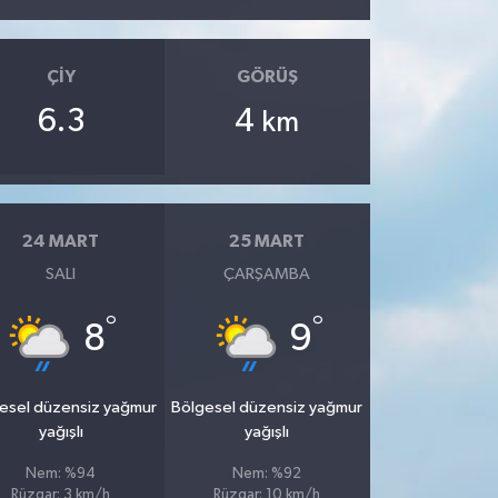
ÇIY
GÖRÜŞ
6.3
4
km
24 MART
25 MART
SALI
ÇARŞAMBA
°
°
8
9
esel düzensiz yağmur
Bölgesel düzensiz yağmur
yağışlı
yağışlı
Nem: %94
Nem: %92
Rüzgar: 3 km/h
Rüzgar: 10 km/h