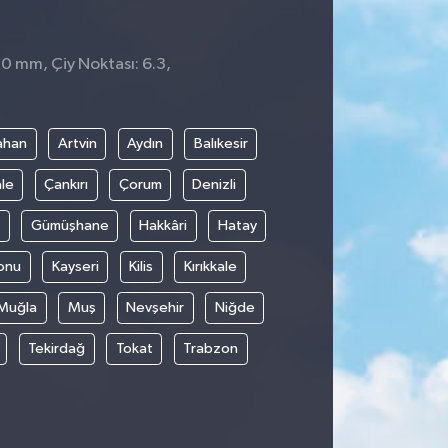
 0 mm, Çiy Noktası: 6.3,
9
ahan
Artvin
Aydın
Balıkesir
le
Çankırı
Çorum
Denizli
Gümüşhane
Hakkâri
Hatay
onu
Kayseri
Kilis
Kırıkkale
Muğla
Muş
Nevşehir
Niğde
Tekirdağ
Tokat
Trabzon