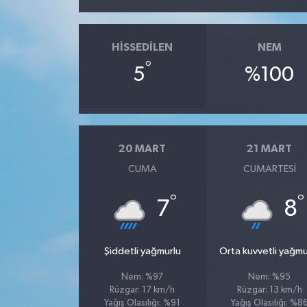
HISSEDILEN
NEM
°
5
%100
20 MART
21 MART
CUMA
CUMARTESI
°
°
7
8
Şiddetli yağmurlu
Orta kuvvetli yağmu
Nem: %97
Nem: %95
Rüzgar: 17 km/h
Rüzgar: 13 km/h
Yağış Olasılığı: %91
Yağış Olasılığı: %8