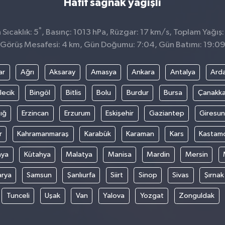
Hafif sağnak yağışlı
°
Sıcaklık: 5
, Basınç: 1013 hPa, Rüzgar: 17 km/s, Toplam Yağış:
Görüş Mesafesi: 4 km, Gün Doğumu: 7:04, Gün Batımı: 19:0
ar
Ağrı
Aksaray
Amasya
Ankara
Antalya
Ard
lecik
Bingöl
Bitlis
Bolu
Burdur
Bursa
Çanakka
ığ
Erzincan
Erzurum
Eskişehir
Gaziantep
Giresun
r
Kahramanmaraş
Karabük
Karaman
Kars
Kastam
nya
Kütahya
Malatya
Manisa
Mardin
Mersin
arya
Samsun
Şanlıurfa
Siirt
Sinop
Sivas
Şırnak
Tunceli
Uşak
Van
Yalova
Yozgat
Zonguldak