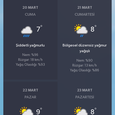
20 MART
21 MART
CUMA
CUMARTESI
°
°
7
8
Şiddetli yağmurlu
Bölgesel düzensiz yağmur
yağışlı
Nem: %96
Rüzgar: 18 km/h
Nem: %90
Yağış Olasılığı: %93
Rüzgar: 13 km/h
Yağış Olasılığı: %86
22 MART
23 MART
PAZAR
PAZARTESI
°
°
9
8