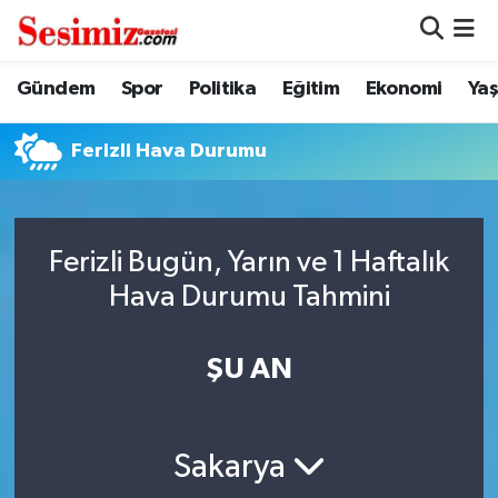
Dünya
Nöbetçi Eczaneler
Gündem
Spor
Politika
Eğitim
Ekonomi
Ya
Eğitim
Hava Durumu
Ferizli Hava Durumu
Ekonomi
Namaz Vakitleri
Genel
Trafik Durumu
Ferizli Bugün, Yarın ve 1 Haftalık
Hava Durumu Tahmini
Gündem
Süper Lig Puan Durumu ve Fikstür
ŞU AN
Magazin
Tüm Manşetler
Politika
Son Dakika Haberleri
Sakarya
Sağlık
Haber Arşivi