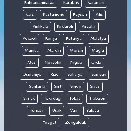
Kahramanmaraş
Karabük
Karaman
Kars
Kastamonu
Kayseri
Kilis
Kırıkkale
Kırklareli
Kırşehir
Kocaeli
Konya
Kütahya
Malatya
Manisa
Mardin
Mersin
Muğla
Muş
Nevşehir
Niğde
Ordu
Osmaniye
Rize
Sakarya
Samsun
Şanlıurfa
Siirt
Sinop
Sivas
Şırnak
Tekirdağ
Tokat
Trabzon
Tunceli
Uşak
Van
Yalova
Yozgat
Zonguldak