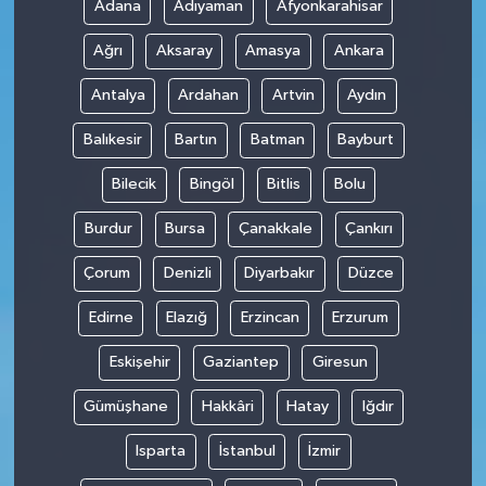
Adana
Adıyaman
Afyonkarahisar
Ağrı
Aksaray
Amasya
Ankara
Antalya
Ardahan
Artvin
Aydın
Balıkesir
Bartın
Batman
Bayburt
Bilecik
Bingöl
Bitlis
Bolu
Burdur
Bursa
Çanakkale
Çankırı
Çorum
Denizli
Diyarbakır
Düzce
Edirne
Elazığ
Erzincan
Erzurum
Eskişehir
Gaziantep
Giresun
Gümüşhane
Hakkâri
Hatay
Iğdır
Isparta
İstanbul
İzmir