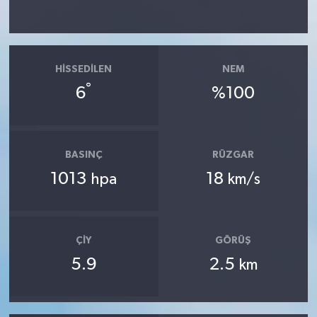
HISSEDILEN
NEM
°
6
%100
BASINÇ
RÜZGAR
1013
18
hpa
km/s
ÇIY
GÖRÜŞ
5.9
2.5
km