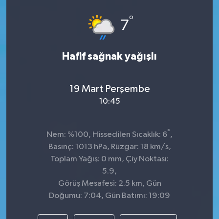
Spor
°
7
Teknoloji
Hafif sağnak yağışlı
Tokat Haberleri
19 Mart Perşembe
Yaşam
10:45
°
Nem: %100, Hissedilen Sıcaklık: 6
,
Basınç: 1013 hPa, Rüzgar: 18 km/s,
Toplam Yağış: 0 mm, Çiy Noktası:
5.9,
Görüş Mesafesi: 2.5 km, Gün
Doğumu: 7:04, Gün Batımı: 19:09