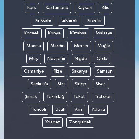
Kars
Kastamonu
Kayseri
Kilis
Kırıkkale
Kırklareli
Kırşehir
Kocaeli
Konya
Kütahya
Malatya
Manisa
Mardin
Mersin
Muğla
Muş
Nevşehir
Niğde
Ordu
Osmaniye
Rize
Sakarya
Samsun
Şanlıurfa
Siirt
Sinop
Sivas
Şırnak
Tekirdağ
Tokat
Trabzon
Tunceli
Uşak
Van
Yalova
Yozgat
Zonguldak