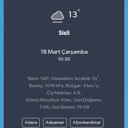
Spor
°
13
Teknoloji
Sisli
Tokat Haberleri
18 Mart Çarşamba
Yaşam
10:30
°
Nem: %81, Hissedilen Sıcaklık: 10
,
Basınç: 1016 hPa, Rüzgar: 4 km/s,
Çiy Noktası: 4.8,
Görüş Mesafesi: 6 km, Gün Doğumu:
7:06, Gün Batımı: 19:08
Adana
Adıyaman
Afyonkarahisar