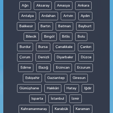
Ağrı
Aksaray
Amasya
Ankara
Antalya
Ardahan
Artvin
Aydın
Balıkesir
Bartın
Batman
Bayburt
Bilecik
Bingöl
Bitlis
Bolu
Burdur
Bursa
Çanakkale
Çankırı
Çorum
Denizli
Diyarbakır
Düzce
Edirne
Elazığ
Erzincan
Erzurum
Eskişehir
Gaziantep
Giresun
Gümüşhane
Hakkâri
Hatay
Iğdır
Isparta
İstanbul
İzmir
Kahramanmaraş
Karabük
Karaman