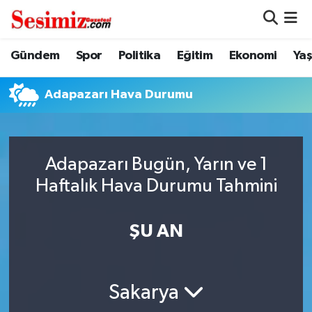
Dünya
Nöbetçi Eczaneler
Gündem
Spor
Politika
Eğitim
Ekonomi
Ya
Eğitim
Hava Durumu
Adapazarı Hava Durumu
Ekonomi
Namaz Vakitleri
Genel
Trafik Durumu
Adapazarı Bugün, Yarın ve 1
Haftalık Hava Durumu Tahmini
Gündem
Süper Lig Puan Durumu ve Fikstür
ŞU AN
Magazin
Tüm Manşetler
Politika
Son Dakika Haberleri
Sakarya
Sağlık
Haber Arşivi