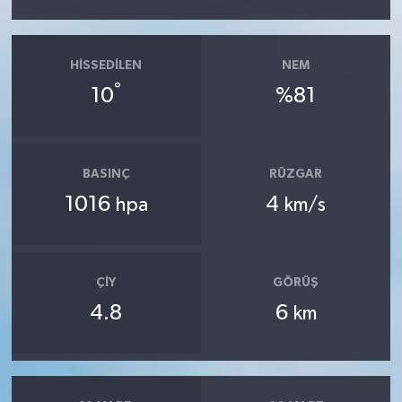
HISSEDILEN
NEM
°
10
%81
BASINÇ
RÜZGAR
1016
4
hpa
km/s
ÇIY
GÖRÜŞ
4.8
6
km