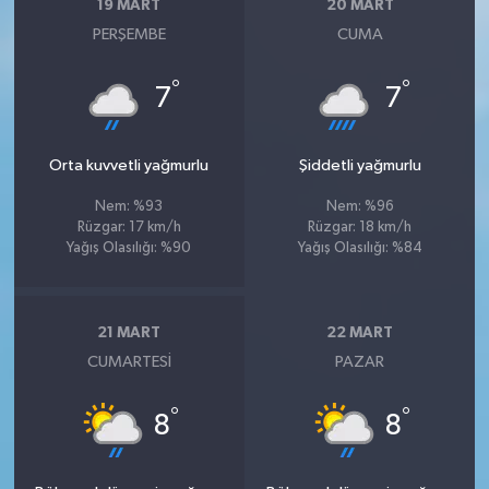
19 MART
20 MART
PERŞEMBE
CUMA
°
°
7
7
Orta kuvvetli yağmurlu
Şiddetli yağmurlu
Nem: %93
Nem: %96
Rüzgar: 17 km/h
Rüzgar: 18 km/h
Yağış Olasılığı: %90
Yağış Olasılığı: %84
21 MART
22 MART
CUMARTESI
PAZAR
°
°
8
8