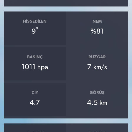
HISSEDILEN
NEM
°
9
%81
BASINÇ
RÜZGAR
1011
7
hpa
km/s
ÇIY
GÖRÜŞ
4.7
4.5
km