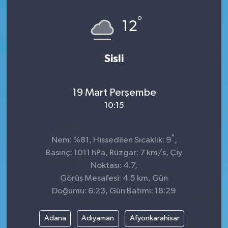
Spor
°
12
Teknoloji
Sisli
Tokat Haberleri
19 Mart Perşembe
Yaşam
10:15
°
Nem: %81, Hissedilen Sıcaklık: 9
,
Basınç: 1011 hPa, Rüzgar: 7 km/s, Çiy
Noktası: 4.7,
Görüş Mesafesi: 4.5 km, Gün
Doğumu: 6:23, Gün Batımı: 18:29
Adana
Adıyaman
Afyonkarahisar