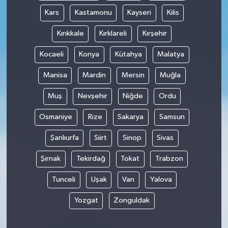
Kars
Kastamonu
Kayseri
Kilis
Kırıkkale
Kırklareli
Kırşehir
Kocaeli
Konya
Kütahya
Malatya
Manisa
Mardin
Mersin
Muğla
Muş
Nevşehir
Niğde
Ordu
Osmaniye
Rize
Sakarya
Samsun
Şanlıurfa
Siirt
Sinop
Sivas
Şırnak
Tekirdağ
Tokat
Trabzon
Tunceli
Uşak
Van
Yalova
Yozgat
Zonguldak