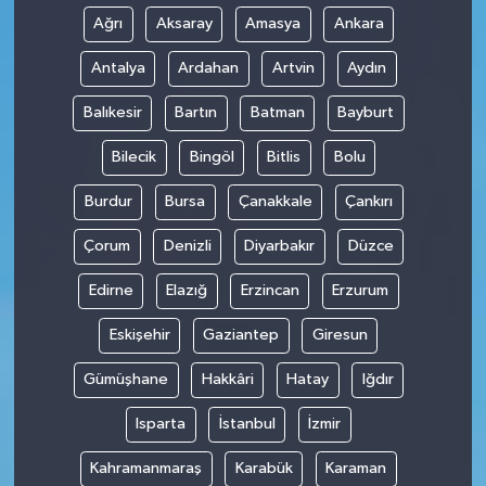
Ağrı
Aksaray
Amasya
Ankara
Antalya
Ardahan
Artvin
Aydın
Balıkesir
Bartın
Batman
Bayburt
Bilecik
Bingöl
Bitlis
Bolu
Burdur
Bursa
Çanakkale
Çankırı
Çorum
Denizli
Diyarbakır
Düzce
Edirne
Elazığ
Erzincan
Erzurum
Eskişehir
Gaziantep
Giresun
Gümüşhane
Hakkâri
Hatay
Iğdır
Isparta
İstanbul
İzmir
Kahramanmaraş
Karabük
Karaman