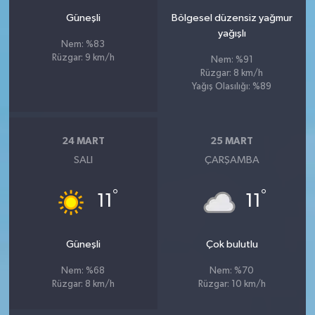
Güneşli
Bölgesel düzensiz yağmur
yağışlı
Nem: %83
Rüzgar: 9 km/h
Nem: %91
Rüzgar: 8 km/h
Yağış Olasılığı: %89
24 MART
25 MART
SALI
ÇARŞAMBA
°
°
11
11
Güneşli
Çok bulutlu
Nem: %68
Nem: %70
Rüzgar: 8 km/h
Rüzgar: 10 km/h