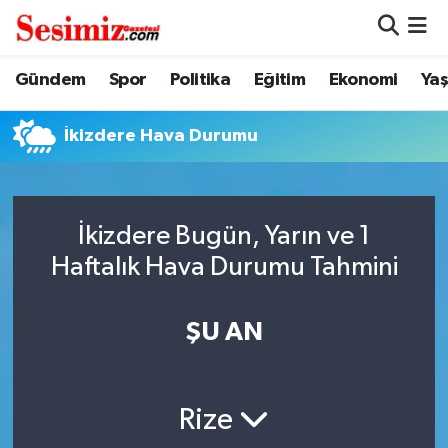
Dünya
Nöbetçi Eczaneler
Gündem
Spor
Politika
Eğitim
Ekonomi
Ya
Eğitim
Hava Durumu
İkizdere Hava Durumu
Ekonomi
Namaz Vakitleri
Genel
Trafik Durumu
İkizdere Bugün, Yarın ve 1
Haftalık Hava Durumu Tahmini
Gündem
Süper Lig Puan Durumu ve Fikstür
ŞU AN
Magazin
Tüm Manşetler
Politika
Son Dakika Haberleri
Rize
Sağlık
Haber Arşivi