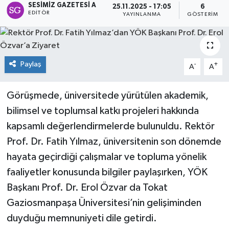
SESIMIZ GAZETESI A
25.11.2025 - 17:05
6
EDITÖR
YAYINLANMA
GÖSTERIM
Spor
Teknoloji
Paylaş
-
+
A
A
Tokat Haberleri
Görüşmede, üniversitede yürütülen akademik,
Yaşam
bilimsel ve toplumsal katkı projeleri hakkında
kapsamlı değerlendirmelerde bulunuldu. Rektör
Prof. Dr. Fatih Yılmaz, üniversitenin son dönemde
hayata geçirdiği çalışmalar ve topluma yönelik
faaliyetler konusunda bilgiler paylaşırken, YÖK
Başkanı Prof. Dr. Erol Özvar da Tokat
Gaziosmanpaşa Üniversitesi’nin gelişiminden
duyduğu memnuniyeti dile getirdi.