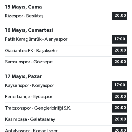
15 Mayıs, Cuma
Rizespor - Beşiktaş
20:00
16 Mayıs, Cumartesi
Fatih Karagümrük - Alanyaspor
17:00
Gaziantep FK - Başakşehir
20:00
Samsunspor - Göztepe
20:00
17 Mayıs, Pazar
Kayserispor - Konyaspor
17:00
Fenerbahçe - Eyüpspor
20:00
Trabzonspor - Gençlerbirliği S.K.
20:00
Kasımpaşa - Galatasaray
20:00
Antalyaspor - Kocaelispor
20:00