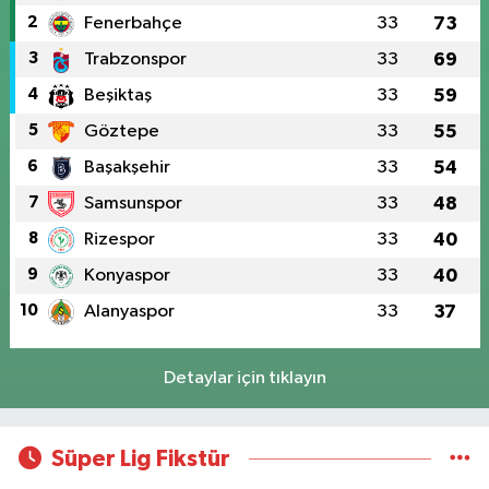
2
Fenerbahçe
33
73
3
Trabzonspor
33
69
4
Beşiktaş
33
59
5
Göztepe
33
55
6
Başakşehir
33
54
7
Samsunspor
33
48
8
Rizespor
33
40
9
Konyaspor
33
40
10
Alanyaspor
33
37
Detaylar için tıklayın
Süper Lig Fikstür