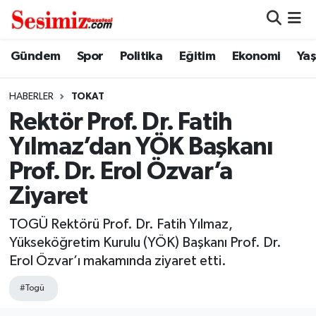
Dünya
Nöbetçi Eczaneler
Gündem
Spor
Politika
Eğitim
Ekonomi
Ya
Eğitim
Hava Durumu
HABERLER
TOKAT
Rektör Prof. Dr. Fatih
Ekonomi
Namaz Vakitleri
Yılmaz’dan YÖK Başkanı
Genel
Trafik Durumu
Prof. Dr. Erol Özvar’a
Ziyaret
Gündem
Süper Lig Puan Durumu ve Fikstür
TOGÜ Rektörü Prof. Dr. Fatih Yılmaz,
Magazin
Tüm Manşetler
Yükseköğretim Kurulu (YÖK) Başkanı Prof. Dr.
Erol Özvar’ı makamında ziyaret etti.
Politika
Son Dakika Haberleri
#Togü
Sağlık
Haber Arşivi