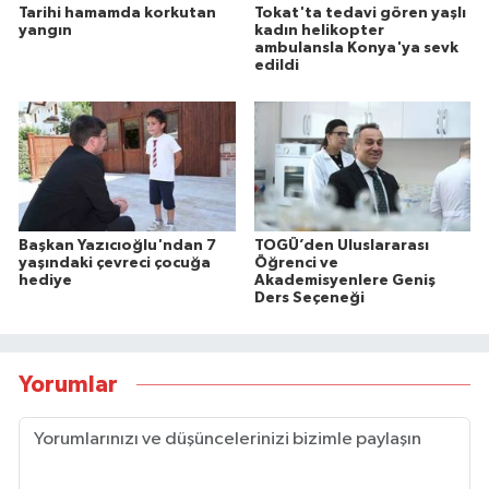
Tarihi hamamda korkutan
Tokat'ta tedavi gören yaşlı
yangın
kadın helikopter
ambulansla Konya'ya sevk
edildi
Başkan Yazıcıoğlu'ndan 7
TOGÜ’den Uluslararası
yaşındaki çevreci çocuğa
Öğrenci ve
hediye
Akademisyenlere Geniş
Ders Seçeneği
Yorumlar