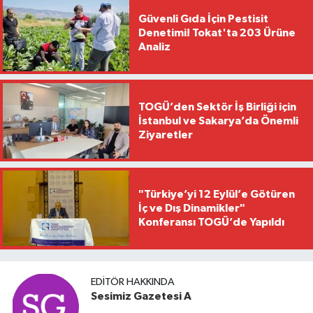
Güvenli Gıda İçin Pestisit
Denetimi! Tokat'ta 203 Ürüne
Analiz
TOGÜ’den Sektör İş Birliği için
İstanbul ve Sakarya’da Önemli
Ziyaretler
"Türkiye’yi 12 Eylül’e Götüren
İç ve Dış Dinamikler"
Konferansı TOGÜ’de Yapıldı
EDITÖR HAKKINDA
Sesimiz Gazetesi A