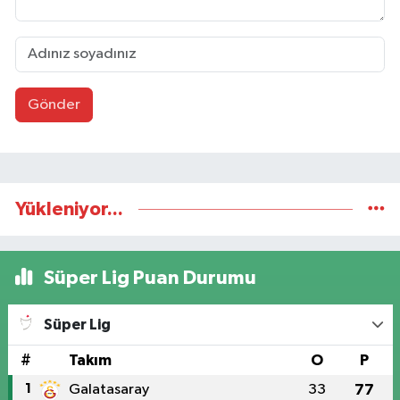
Gönder
Yükleniyor...
Süper Lig Puan Durumu
Süper Lig
#
Takım
O
P
1
Galatasaray
33
77