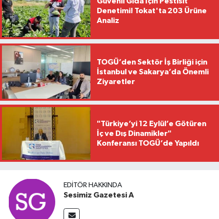
Güvenli Gıda İçin Pestisit
Denetimi! Tokat'ta 203 Ürüne
Analiz
TOGÜ’den Sektör İş Birliği için
İstanbul ve Sakarya’da Önemli
Ziyaretler
"Türkiye’yi 12 Eylül’e Götüren
İç ve Dış Dinamikler"
Konferansı TOGÜ’de Yapıldı
EDITÖR HAKKINDA
Sesimiz Gazetesi A