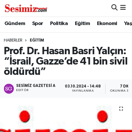
Dünya
Nöbetçi Eczaneler
Gündem
Spor
Politika
Eğitim
Ekonomi
Ya
Eğitim
Hava Durumu
HABERLER
EĞITIM
Prof. Dr. Hasan Basri Yalçın:
Ekonomi
Namaz Vakitleri
“İsrail, Gazze’de 41 bin sivil
Genel
Trafik Durumu
öldürdü”
Gündem
Süper Lig Puan Durumu ve Fikstür
SESIMIZ GAZETESI A
03.10.2024 - 14:48
7 DK
EDITÖR
YAYINLANMA
OKUNMA SÜR
Magazin
Tüm Manşetler
Politika
Son Dakika Haberleri
Sağlık
Haber Arşivi