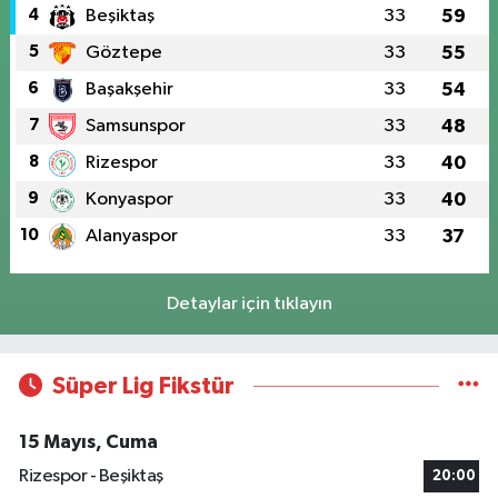
4
Beşiktaş
33
59
5
Göztepe
33
55
6
Başakşehir
33
54
7
Samsunspor
33
48
8
Rizespor
33
40
9
Konyaspor
33
40
10
Alanyaspor
33
37
Detaylar için tıklayın
Süper Lig Fikstür
15 Mayıs, Cuma
Rizespor - Beşiktaş
20:00