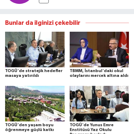
Bunlar da ilginizi çekebilir
TOGÜ'de stratejik hedefler
TBMM, İstanbul'daki okul
masaya yatırıldı
olaylarını mercek altına aldı
TOGÜ'den yaşam boyu
TOGÜ'de Yunus Emre
öğrenmeye güçlü katkı
Enstitüsü Yaz Okulu