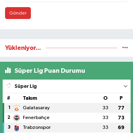
Gönder
Yükleniyor...
Süper Lig Puan Durumu
Süper Lig
#
Takım
O
P
1
Galatasaray
33
77
2
Fenerbahçe
33
73
3
Trabzonspor
33
69