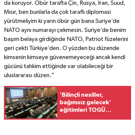
da koruyor. Öbür tarafta Çin, Rusya, İran, Suud,
Mısır, ben bunlarla da çok taraflı diplomasi
yürütmeliyim ki yarın öbür gün bana Suriye’de
NATO aynı numarayı çekmesin. Suriye’de benim
başım belaya girdiğinde NATO, Patriot füzelerini
geri çekti Türkiye’den. O yüzden bu düzende
kimsenin kimseye güvenemeyeceği ancak kendi
gücünü tahkim ettiğinde var olabileceği bir
uluslararası düzen."
'Bilinçli nesiller,
bağımsız gelecek'
eğitimleri TOGÜ
genelinde
yaygınlaşıyor