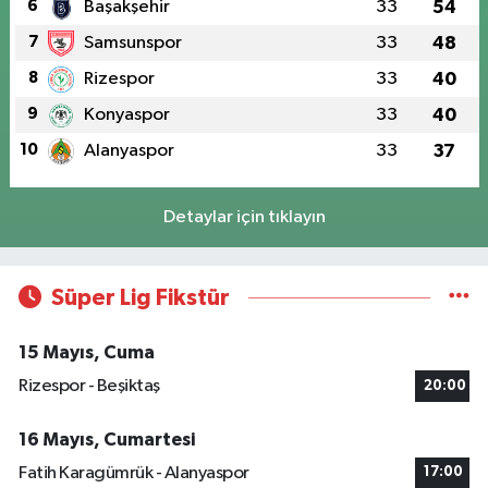
6
Başakşehir
33
54
7
Samsunspor
33
48
8
Rizespor
33
40
9
Konyaspor
33
40
10
Alanyaspor
33
37
Detaylar için tıklayın
Süper Lig Fikstür
15 Mayıs, Cuma
Rizespor - Beşiktaş
20:00
16 Mayıs, Cumartesi
Fatih Karagümrük - Alanyaspor
17:00