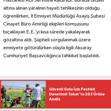
Hastanesi Acil Servisine kaldırıldı. Burada tedavi
altına alınan yaralının hayati tehlikesinin olduğu
öğrenilirken, İl Emniyet Müdürlüğü Asayiş Şubesi
Cinayet Büro Amirliği ekipleri komşusunu
bıçaklayan E.E.’yi kısa sürede yakalayarak
gözaltına aldı. Şüpheli sorgulanmak üzere
emniyete götürülürken olayla ilgili Aksaray
Cumhuriyet Başsavcılığınca tahkikat başlatıldı.
Güvenli Gıda İçin Pestisit
Denetimi! Tokat'ta 203 Ürüne
Analiz