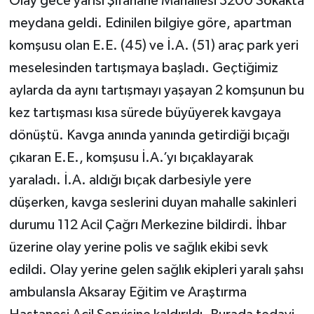
Olay gece yarısı Şifahane Mahallesi 3200 Sokakta
meydana geldi. Edinilen bilgiye göre, apartman
komşusu olan E.E. (45) ve İ.A. (51) araç park yeri
meselesinden tartışmaya başladı. Geçtiğimiz
aylarda da aynı tartışmayı yaşayan 2 komşunun bu
kez tartışması kısa sürede büyüyerek kavgaya
dönüştü. Kavga anında yanında getirdiği bıçağı
çıkaran E.E., komşusu İ.A.’yı bıçaklayarak
yaraladı. İ.A. aldığı bıçak darbesiyle yere
düşerken, kavga seslerini duyan mahalle sakinleri
durumu 112 Acil Çağrı Merkezine bildirdi. İhbar
üzerine olay yerine polis ve sağlık ekibi sevk
edildi. Olay yerine gelen sağlık ekipleri yaralı şahsı
ambulansla Aksaray Eğitim ve Araştırma