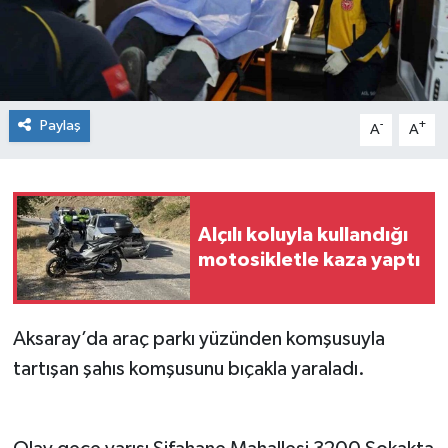
Spor
Teknoloji
Paylaş
-
+
A
A
Tokat Haberleri
Yaşam
Alçılı koluyla kullandığı
motosikletle kaza yaptı
Aksaray’da araç parkı yüzünden komşusuyla
tartışan şahıs komşusunu bıçakla yaraladı.