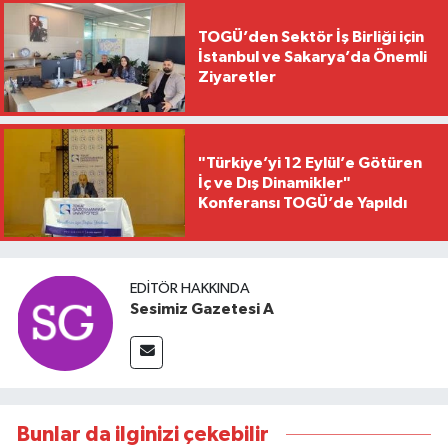
TOGÜ’den Sektör İş Birliği için
İstanbul ve Sakarya’da Önemli
Ziyaretler
"Türkiye’yi 12 Eylül’e Götüren
İç ve Dış Dinamikler"
Konferansı TOGÜ’de Yapıldı
EDITÖR HAKKINDA
Sesimiz Gazetesi A
Bunlar da ilginizi çekebilir