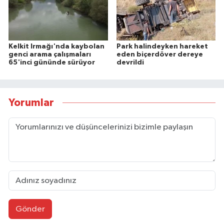
Kelkit Irmağı'nda kaybolan
Park halindeyken hareket
genci arama çalışmaları
eden biçerdöver dereye
65'inci gününde sürüyor
devrildi
Yorumlar
Gönder