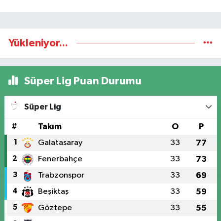
Yükleniyor...
Süper Lig Puan Durumu
Süper Lig
#
Takım
O
P
1
Galatasaray
33
77
2
Fenerbahçe
33
73
3
Trabzonspor
33
69
4
Beşiktaş
33
59
5
Göztepe
33
55