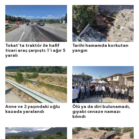
Tokat'ta traktör ile hafif
Tarihi hamamda korkutan
ticari araç çarpıştı: 1'i ağır 5
yangın
yaralı
Anne ve 2 yaşındaki oğlu
Ölü ya da diri bulunamadı,
kazada yaralandı
gıyabi cenaze namazı
kılındı