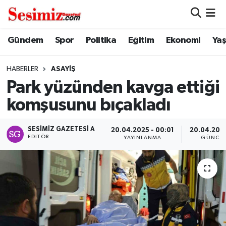
Dünya
Nöbetçi Eczaneler
Gündem
Spor
Politika
Eğitim
Ekonomi
Ya
Eğitim
Hava Durumu
HABERLER
ASAYIŞ
Park yüzünden kavga ettiği
Ekonomi
Namaz Vakitleri
komşusunu bıçakladı
Genel
Trafik Durumu
SESIMIZ GAZETESI A
20.04.2025 - 00:01
20.04.2025
EDITÖR
YAYINLANMA
GÜNCEL
Gündem
Süper Lig Puan Durumu ve Fikstür
Magazin
Tüm Manşetler
Politika
Son Dakika Haberleri
Sağlık
Haber Arşivi