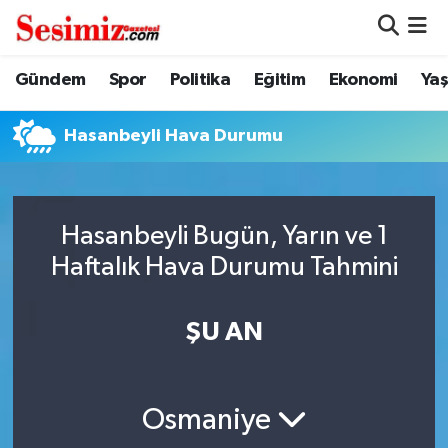
Dünya
Nöbetçi Eczaneler
Gündem
Spor
Politika
Eğitim
Ekonomi
Ya
Eğitim
Hava Durumu
Hasanbeyli Hava Durumu
Ekonomi
Namaz Vakitleri
Genel
Trafik Durumu
Hasanbeyli Bugün, Yarın ve 1
Haftalık Hava Durumu Tahmini
Gündem
Süper Lig Puan Durumu ve Fikstür
ŞU AN
Magazin
Tüm Manşetler
Politika
Son Dakika Haberleri
Osmaniye
Sağlık
Haber Arşivi