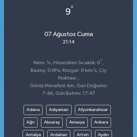
°
9
Spor
Teknoloji
07 Ağustos Cuma
Tokat Haberleri
21:14
Yaşam
°
Nem: %, Hissedilen Sıcaklık: 0
,
Basınç: 0 hPa, Rüzgar: 0 km/s, Çiy
Noktası: ,
Görüş Mesafesi: km, Gün Doğumu:
7:46, Gün Batımı: 17:47
Adana
Adıyaman
Afyonkarahisar
Ağrı
Aksaray
Amasya
Ankara
Antalya
Ardahan
Artvin
Aydın