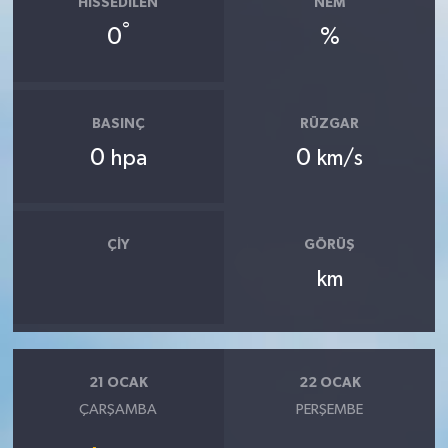
HISSEDILEN
NEM
°
0
%
BASINÇ
RÜZGAR
0
0
hpa
km/s
ÇIY
GÖRÜŞ
km
21 OCAK
22 OCAK
ÇARŞAMBA
PERŞEMBE