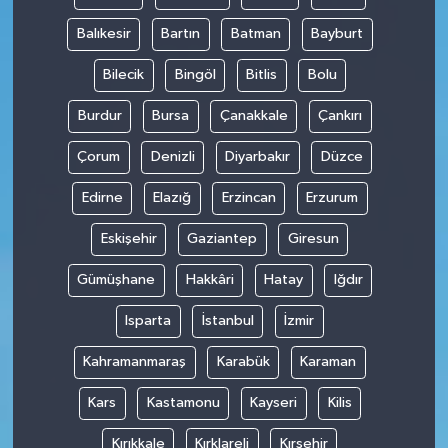
Balıkesir
Bartın
Batman
Bayburt
Bilecik
Bingöl
Bitlis
Bolu
Burdur
Bursa
Çanakkale
Çankırı
Çorum
Denizli
Diyarbakır
Düzce
Edirne
Elazığ
Erzincan
Erzurum
Eskişehir
Gaziantep
Giresun
Gümüşhane
Hakkâri
Hatay
Iğdır
Isparta
İstanbul
İzmir
Kahramanmaraş
Karabük
Karaman
Kars
Kastamonu
Kayseri
Kilis
Kırıkkale
Kırklareli
Kırşehir