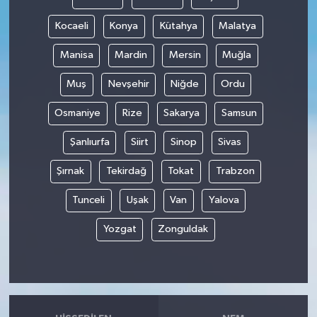
Kocaeli
Konya
Kütahya
Malatya
Manisa
Mardin
Mersin
Muğla
Muş
Nevşehir
Niğde
Ordu
Osmaniye
Rize
Sakarya
Samsun
Şanlıurfa
Siirt
Sinop
Sivas
Şırnak
Tekirdağ
Tokat
Trabzon
Tunceli
Uşak
Van
Yalova
Yozgat
Zonguldak