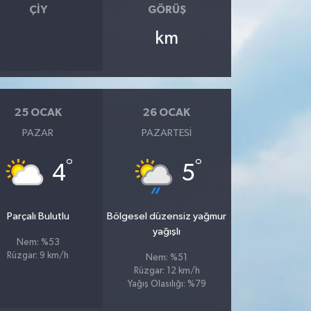
ÇIY
GÖRÜŞ
km
25 OCAK
26 OCAK
PAZAR
PAZARTESI
°
°
4
5
Parçalı Bulutlu
Bölgesel düzensiz yağmur
yağışlı
Nem: %53
Rüzgar: 9 km/h
Nem: %51
Rüzgar: 12 km/h
Yağış Olasılığı: %79