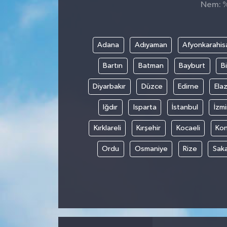
Nem: %,
Spor
Teknoloji
Adana
Adıyaman
Afyonkarahis
Bartın
Batman
Bayburt
Bi
Tokat Haberleri
Diyarbakır
Düzce
Edirne
Elaz
Yaşam
Iğdır
Isparta
İstanbul
İzmi
Kırklareli
Kırşehir
Kocaeli
Ko
Ordu
Osmaniye
Rize
Sak