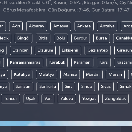
°
 Hissedilen Sıcaklık: 0
, Basınç: 0 hPa, Rüzgar: 0 km/s, Çiy No
Görüş Mesafesi: km, Gün Doğumu: 7:46, Gün Batımı: 17:47
ar
Ağrı
Aksaray
Amasya
Ankara
Antalya
Ard
lecik
Bingöl
Bitlis
Bolu
Burdur
Bursa
Çanakka
ığ
Erzincan
Erzurum
Eskişehir
Gaziantep
Giresun
r
Kahramanmaraş
Karabük
Karaman
Kars
Kastam
nya
Kütahya
Malatya
Manisa
Mardin
Mersin
arya
Samsun
Şanlıurfa
Siirt
Sinop
Sivas
Şırnak
Tunceli
Uşak
Van
Yalova
Yozgat
Zonguldak