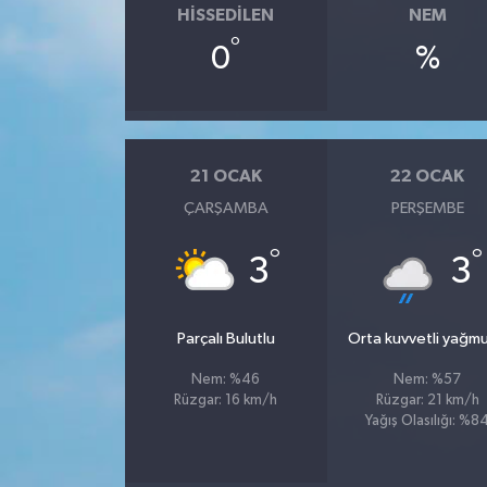
HISSEDILEN
NEM
°
0
%
21 OCAK
22 OCAK
ÇARŞAMBA
PERŞEMBE
°
°
3
3
Parçalı Bulutlu
Orta kuvvetli yağmu
Nem: %46
Nem: %57
Rüzgar: 16 km/h
Rüzgar: 21 km/h
Yağış Olasılığı: %8