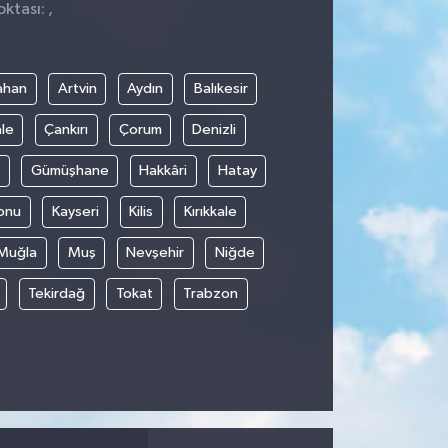
ktası: ,
ahan
Artvin
Aydın
Balıkesir
le
Çankırı
Çorum
Denizli
Gümüşhane
Hakkâri
Hatay
onu
Kayseri
Kilis
Kırıkkale
Muğla
Muş
Nevşehir
Niğde
Tekirdağ
Tokat
Trabzon