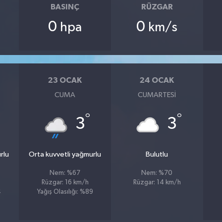
BASINÇ
RÜZGAR
0
0
hpa
km/s
23 OCAK
24 OCAK
CUMA
CUMARTESI
°
°
3
3
rlu
Orta kuvvetli yağmurlu
Bulutlu
Nem: %67
Nem: %70
Rüzgar: 16 km/h
Rüzgar: 14 km/h
4
Yağış Olasılığı: %89