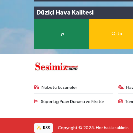
Düziçi Hava Kalitesi
İyi
Orta
Nöbetçi Eczaneler
Ha
Süper Lig Puan Durumu ve Fikstür
Tüm
RSS
Copyright © 2025. Her hakkı saklıdır.