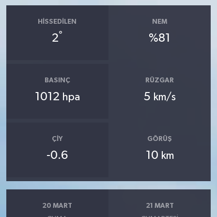
HISSEDILEN
NEM
°
2
%81
BASINÇ
RÜZGAR
1012
5
hpa
km/s
ÇIY
GÖRÜŞ
-0.6
10
km
20 MART
21 MART