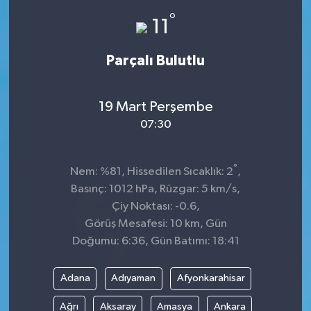
°
11
Spor
Parçalı Bulutlu
Teknoloji
Tokat Haberleri
19 Mart Perşembe
07:30
Yaşam
°
Nem: %81, Hissedilen Sıcaklık: 2
,
Basınç: 1012 hPa, Rüzgar: 5 km/s,
Çiy Noktası: -0.6,
Görüş Mesafesi: 10 km, Gün
Doğumu: 6:36, Gün Batımı: 18:41
Adana
Adıyaman
Afyonkarahisar
Ağrı
Aksaray
Amasya
Ankara