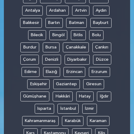
Antalya
Ardahan
Artvin
Aydın
Balıkesir
Bartın
Batman
Bayburt
Bilecik
Bingöl
Bitlis
Bolu
Burdur
Bursa
Çanakkale
Çankırı
Çorum
Denizli
Diyarbakır
Düzce
Edirne
Elazığ
Erzincan
Erzurum
Eskişehir
Gaziantep
Giresun
Gümüşhane
Hakkâri
Hatay
Iğdır
Isparta
İstanbul
İzmir
Kahramanmaraş
Karabük
Karaman
Kars
Kastamonu
Kayseri
Kilis