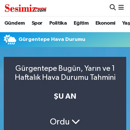
Dünya
Nöbetçi Eczaneler
Gündem
Spor
Politika
Eğitim
Ekonomi
Ya
Eğitim
Hava Durumu
Gürgentepe Hava Durumu
Ekonomi
Namaz Vakitleri
Genel
Trafik Durumu
Gürgentepe Bugün, Yarın ve 1
Haftalık Hava Durumu Tahmini
Gündem
Süper Lig Puan Durumu ve Fikstür
ŞU AN
Magazin
Tüm Manşetler
Politika
Son Dakika Haberleri
Ordu
Sağlık
Haber Arşivi