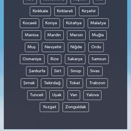
Kırıkkale
Kırklareli
Kırşehir
Kocaeli
Konya
Kütahya
Malatya
Manisa
Mardin
Mersin
Muğla
Muş
Nevşehir
Niğde
Ordu
Osmaniye
Rize
Sakarya
Samsun
Şanlıurfa
Siirt
Sinop
Sivas
Şırnak
Tekirdağ
Tokat
Trabzon
Tunceli
Uşak
Van
Yalova
Yozgat
Zonguldak