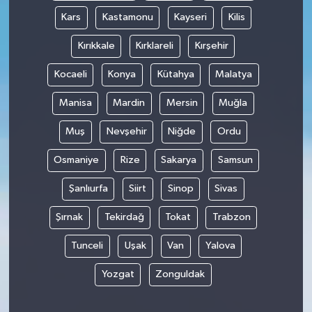
Kars
Kastamonu
Kayseri
Kilis
Kırıkkale
Kırklareli
Kırşehir
Kocaeli
Konya
Kütahya
Malatya
Manisa
Mardin
Mersin
Muğla
Muş
Nevşehir
Niğde
Ordu
Osmaniye
Rize
Sakarya
Samsun
Şanlıurfa
Siirt
Sinop
Sivas
Şırnak
Tekirdağ
Tokat
Trabzon
Tunceli
Uşak
Van
Yalova
Yozgat
Zonguldak