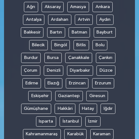
Ağrı
Aksaray
Amasya
Ankara
Antalya
Ardahan
Artvin
Aydın
Balıkesir
Bartın
Batman
Bayburt
Bilecik
Bingöl
Bitlis
Bolu
Burdur
Bursa
Çanakkale
Çankırı
Çorum
Denizli
Diyarbakır
Düzce
Edirne
Elazığ
Erzincan
Erzurum
Eskişehir
Gaziantep
Giresun
Gümüşhane
Hakkâri
Hatay
Iğdır
Isparta
İstanbul
İzmir
Kahramanmaraş
Karabük
Karaman