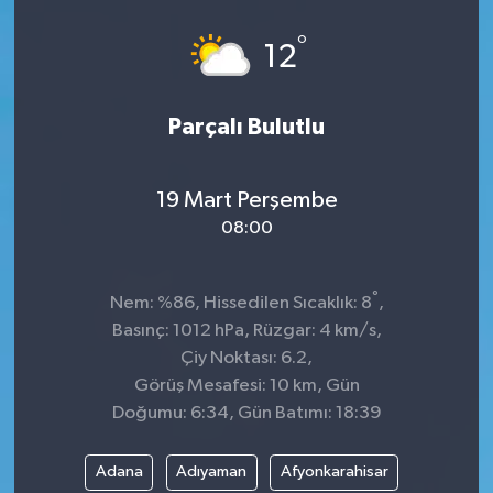
Spor
°
12
Teknoloji
Parçalı Bulutlu
Tokat Haberleri
19 Mart Perşembe
Yaşam
08:00
°
Nem: %86, Hissedilen Sıcaklık: 8
,
Basınç: 1012 hPa, Rüzgar: 4 km/s,
Çiy Noktası: 6.2,
Görüş Mesafesi: 10 km, Gün
Doğumu: 6:34, Gün Batımı: 18:39
Adana
Adıyaman
Afyonkarahisar