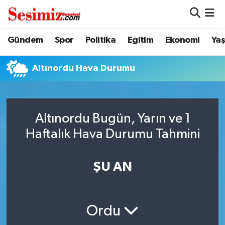
Dünya
Nöbetçi Eczaneler
Gündem
Spor
Politika
Eğitim
Ekonomi
Ya
Eğitim
Hava Durumu
Altınordu Hava Durumu
Ekonomi
Namaz Vakitleri
Genel
Trafik Durumu
Altınordu Bugün, Yarın ve 1
Haftalık Hava Durumu Tahmini
Gündem
Süper Lig Puan Durumu ve Fikstür
ŞU AN
Magazin
Tüm Manşetler
Politika
Son Dakika Haberleri
Ordu
Sağlık
Haber Arşivi