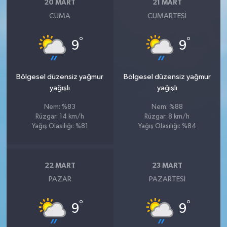
20 MART
21 MART
CUMA
CUMARTESI
°
°
9
9
Bölgesel düzensiz yağmur
Bölgesel düzensiz yağmur
yağışlı
yağışlı
Nem: %83
Nem: %88
Rüzgar: 14 km/h
Rüzgar: 8 km/h
Yağış Olasılığı: %81
Yağış Olasılığı: %84
22 MART
23 MART
PAZAR
PAZARTESI
°
°
9
9