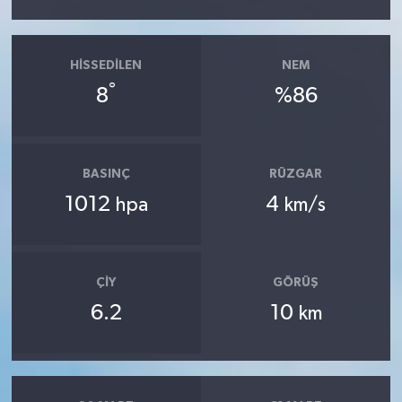
HISSEDILEN
NEM
°
8
%86
BASINÇ
RÜZGAR
1012
4
hpa
km/s
ÇIY
GÖRÜŞ
6.2
10
km