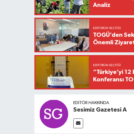
Analiz
EDITÖRÜN SEÇTIĞI
TOGÜ’den Sektö
Önemli Ziyaret
EDITÖRÜN SEÇTIĞI
"Türkiye’yi 12 
Konferansı TO
EDITÖR HAKKINDA
Sesimiz Gazetesi A