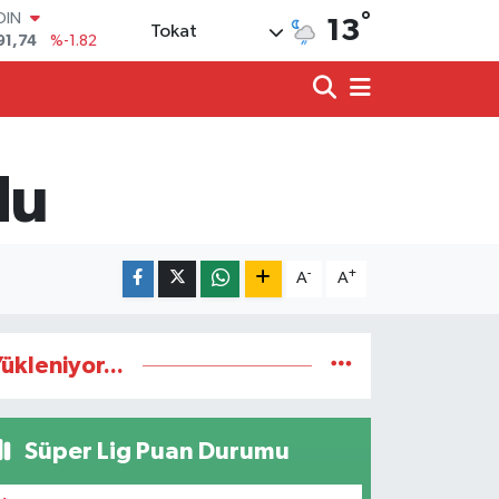
°
OIN
13
Tokat
91,74
%-1.82
AR
3620
%0.02
O
8690
%0.19
LİN
0380
%0.18
du
TIN
2,09000
%0.19
100
98,00
%0
-
+
A
A
ükleniyor...
Süper Lig Puan Durumu