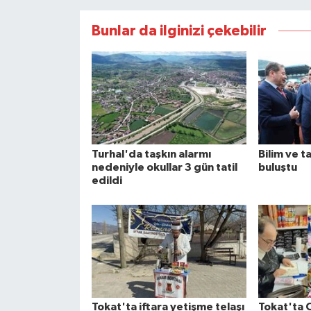
Bunlar da ilginizi çekebilir
Turhal'da taşkın alarmı
Bilim ve t
nedeniyle okullar 3 gün tatil
buluştu
edildi
Tokat'ta iftara yetişme telaşı
Tokat'ta 