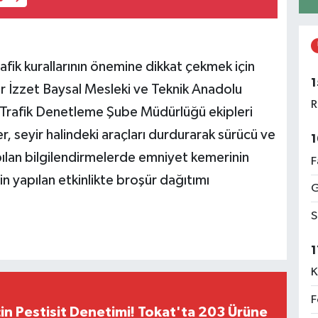
afik kurallarının önemine dikkat çekmek için
1
r İzzet Baysal Mesleki ve Teknik Anadolu
R
ğı Trafik Denetleme Şube Müdürlüğü ekipleri
er, seyir halindeki araçları durdurarak sürücü ve
1
pılan bilgilendirmelerde emniyet kemerinin
F
in yapılan etkinlikte broşür dağıtımı
G
S
1
K
F
çin Pestisit Denetimi! Tokat'ta 203 Ürüne