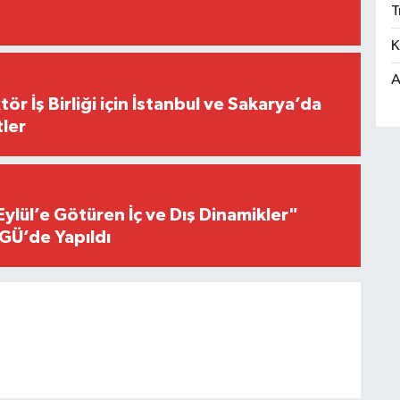
T
K
A
r İş Birliği için İstanbul ve Sakarya’da
ler
Eylül’e Götüren İç ve Dış Dinamikler"
GÜ’de Yapıldı