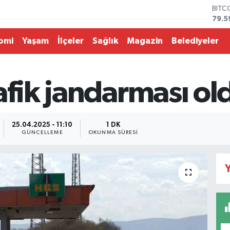
BITC
79.5
DOL
45,4
omi
Yaşam
İlçeler
Sağlık
Magazin
Belediyeler
EUR
53,3
STER
61,6
afik jandarması ol
G.AL
686
BİST
14.5
25.04.2025 - 11:10
1 DK
GÜNCELLEME
OKUNMA SÜRESI
Y