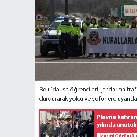
Spor
Teknoloji
Tokat Haberleri
Yaşam
Bolu’da lise öğrencileri, jandarma trafik
durdurarak yolcu ve şoförlere uyarıd
Plevne kahram
yılında unutu
İçeriği Görüntül