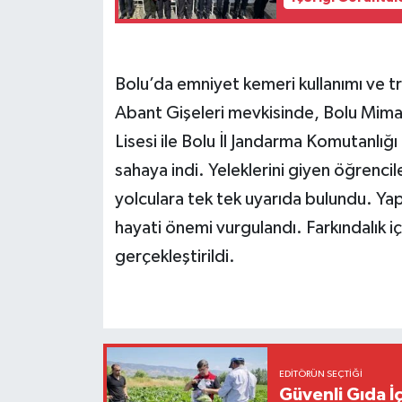
Bolu’da emniyet kemeri kullanımı ve tr
Abant Gişeleri mevkisinde, Bolu Mima
Lisesi ile Bolu İl Jandarma Komutanlı
sahaya indi. Yeleklerini giyen öğrencil
yolculara tek tek uyarıda bulundu. Ya
hayati önemi vurgulandı. Farkındalık iç
gerçekleştirildi.
EDITÖRÜN SEÇTIĞI
Güvenli Gıda İ