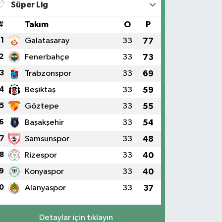
Süper Lig
#
Takım
O
P
1
Galatasaray
33
77
2
Fenerbahçe
33
73
3
Trabzonspor
33
69
4
Beşiktaş
33
59
5
Göztepe
33
55
6
Başakşehir
33
54
7
Samsunspor
33
48
8
Rizespor
33
40
9
Konyaspor
33
40
0
Alanyaspor
33
37
Detaylar için tıklayın