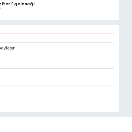
fteri' geleneği
r