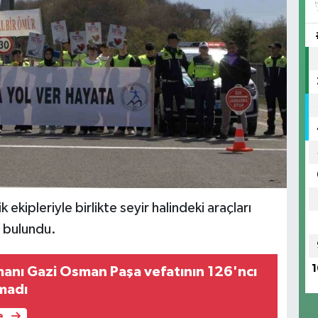
 ekipleriyle birlikte seyir halindeki araçları
a bulundu.
1
anı Gazi Osman Paşa vefatının 126'ncı
lmadı
e