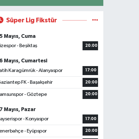
Süper Lig Fikstür
5 Mayıs, Cuma
izespor - Beşiktaş
20:00
6 Mayıs, Cumartesi
atih Karagümrük - Alanyaspor
17:00
aziantep FK - Başakşehir
20:00
amsunspor - Göztepe
20:00
7 Mayıs, Pazar
ayserispor - Konyaspor
17:00
enerbahçe - Eyüpspor
20:00