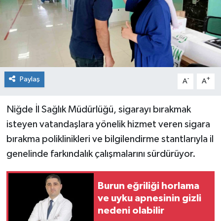
Spor
Teknoloji
Tokat Haberleri
Paylaş
-
+
A
A
Yaşam
Niğde İl Sağlık Müdürlüğü, sigarayı bırakmak
isteyen vatandaşlara yönelik hizmet veren sigara
bırakma poliklinikleri ve bilgilendirme stantlarıyla il
genelinde farkındalık çalışmalarını sürdürüyor.
Burun eğriliği horlama
ve uyku apnesinin gizli
nedeni olabilir