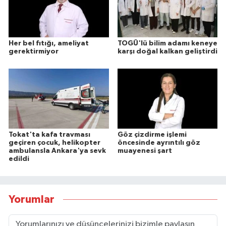
Her bel fıtığı, ameliyat
TOGÜ'lü bilim adamı keneye
gerektirmiyor
karşı doğal kalkan geliştirdi
Tokat'ta kafa travması
Göz çizdirme işlemi
geçiren çocuk, helikopter
öncesinde ayrıntılı göz
ambulansla Ankara'ya sevk
muayenesi şart
edildi
Yorumlar