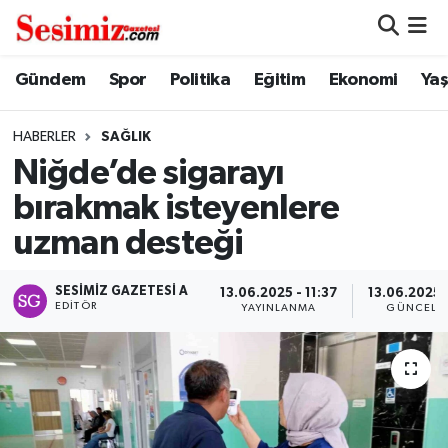
Dünya
Nöbetçi Eczaneler
Gündem
Spor
Politika
Eğitim
Ekonomi
Ya
Eğitim
Hava Durumu
HABERLER
SAĞLIK
Niğde’de sigarayı
Ekonomi
Namaz Vakitleri
bırakmak isteyenlere
Genel
Trafik Durumu
uzman desteği
Gündem
Süper Lig Puan Durumu ve Fikstür
SESIMIZ GAZETESI A
13.06.2025 - 11:37
13.06.2025 -
EDITÖR
YAYINLANMA
GÜNCELL
Magazin
Tüm Manşetler
Politika
Son Dakika Haberleri
Sağlık
Haber Arşivi