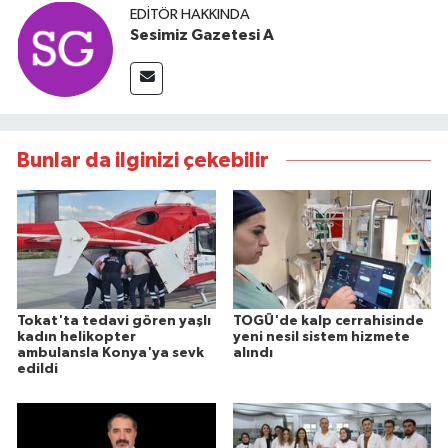
EDITÖR HAKKINDA
Sesimiz Gazetesi A
Bunlar da ilginizi çekebilir
Tokat'ta tedavi gören yaşlı
TOGÜ'de kalp cerrahisinde
kadın helikopter
yeni nesil sistem hizmete
ambulansla Konya'ya sevk
alındı
edildi