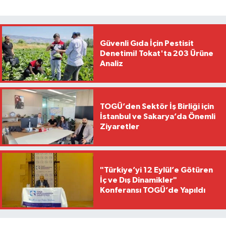
Güvenli Gıda İçin Pestisit
Denetimi! Tokat'ta 203 Ürüne
Analiz
TOGÜ’den Sektör İş Birliği için
İstanbul ve Sakarya’da Önemli
Ziyaretler
"Türkiye’yi 12 Eylül’e Götüren
İç ve Dış Dinamikler"
Konferansı TOGÜ’de Yapıldı