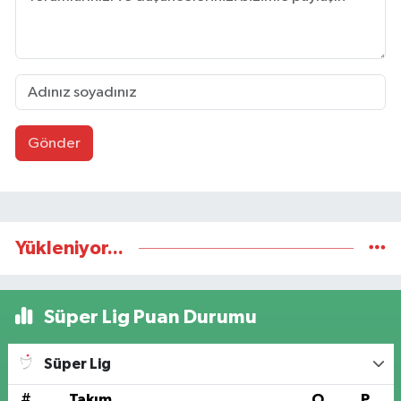
Gönder
Yükleniyor...
Süper Lig Puan Durumu
Süper Lig
#
Takım
O
P