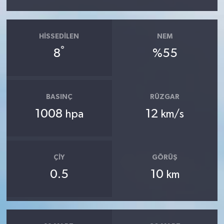
HISSEDILEN
NEM
°
8
%55
BASINÇ
RÜZGAR
1008
12
hpa
km/s
ÇIY
GÖRÜŞ
0.5
10
km