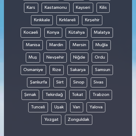
Kars
Kastamonu
Kayseri
Kilis
Kırıkkale
Kırklareli
Kırşehir
Kocaeli
Konya
Kütahya
Malatya
Manisa
Mardin
Mersin
Muğla
Muş
Nevşehir
Niğde
Ordu
Osmaniye
Rize
Sakarya
Samsun
Şanlıurfa
Siirt
Sinop
Sivas
Şırnak
Tekirdağ
Tokat
Trabzon
Tunceli
Uşak
Van
Yalova
Yozgat
Zonguldak