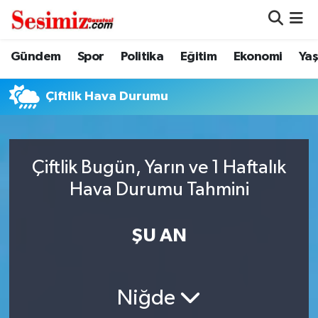
Dünya
Nöbetçi Eczaneler
Gündem
Spor
Politika
Eğitim
Ekonomi
Ya
Eğitim
Hava Durumu
Çiftlik Hava Durumu
Ekonomi
Namaz Vakitleri
Genel
Trafik Durumu
Çiftlik Bugün, Yarın ve 1 Haftalık
Hava Durumu Tahmini
Gündem
Süper Lig Puan Durumu ve Fikstür
ŞU AN
Magazin
Tüm Manşetler
Politika
Son Dakika Haberleri
Niğde
Sağlık
Haber Arşivi