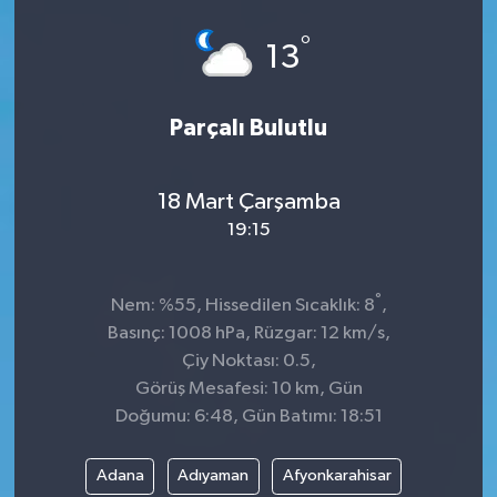
Spor
°
13
Teknoloji
Parçalı Bulutlu
Tokat Haberleri
18 Mart Çarşamba
Yaşam
19:15
°
Nem: %55, Hissedilen Sıcaklık: 8
,
Basınç: 1008 hPa, Rüzgar: 12 km/s,
Çiy Noktası: 0.5,
Görüş Mesafesi: 10 km, Gün
Doğumu: 6:48, Gün Batımı: 18:51
Adana
Adıyaman
Afyonkarahisar