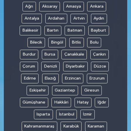
Ağrı
Aksaray
Amasya
Ankara
Antalya
Ardahan
Artvin
Aydın
Balıkesir
Bartın
Batman
Bayburt
Bilecik
Bingöl
Bitlis
Bolu
Burdur
Bursa
Çanakkale
Çankırı
Çorum
Denizli
Diyarbakır
Düzce
Edirne
Elazığ
Erzincan
Erzurum
Eskişehir
Gaziantep
Giresun
Gümüşhane
Hakkâri
Hatay
Iğdır
Isparta
İstanbul
İzmir
Kahramanmaraş
Karabük
Karaman