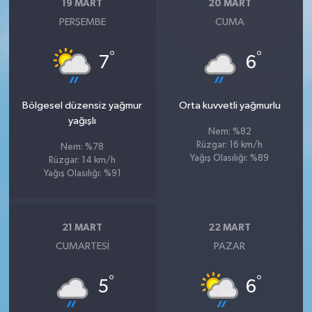
19 MART
20 MART
PERŞEMBE
CUMA
°
°
7
6
Bölgesel düzensiz yağmur
Orta kuvvetli yağmurlu
yağışlı
Nem: %82
Rüzgar: 16 km/h
Nem: %78
Yağış Olasılığı: %89
Rüzgar: 14 km/h
Yağış Olasılığı: %91
21 MART
22 MART
CUMARTESI
PAZAR
°
°
5
6