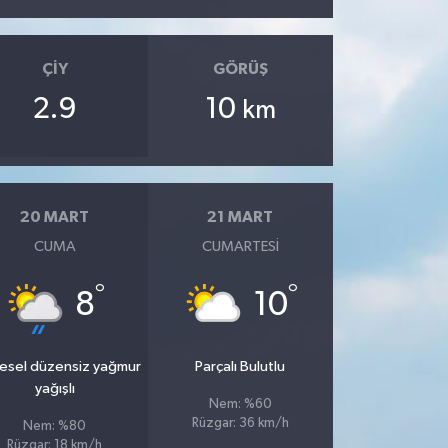
ÇIY
GÖRÜŞ
2.9
10
km
20 MART
21 MART
CUMA
CUMARTESI
°
°
8
10
esel düzensiz yağmur
Parçalı Bulutlu
yağışlı
Nem: %60
Rüzgar: 36 km/h
Nem: %80
Rüzgar: 18 km/h