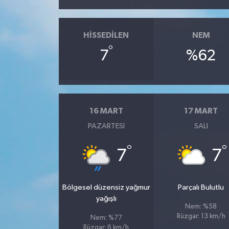
HISSEDILEN
NEM
°
7
%62
16 MART
17 MART
PAZARTESI
SALI
°
°
7
7
Bölgesel düzensiz yağmur
Parçalı Bulutlu
yağışlı
Nem: %58
Rüzgar: 13 km/h
Nem: %77
Rüzgar: 6 km/h