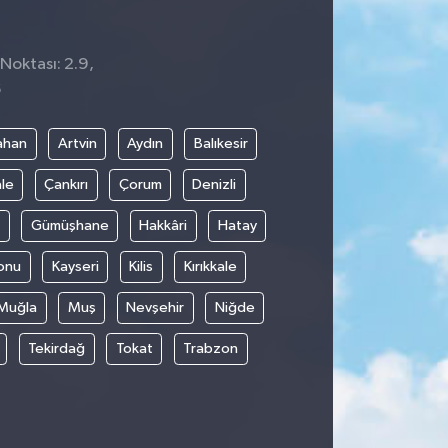
Noktası: 2.9,
6
ahan
Artvin
Aydın
Balıkesir
le
Çankırı
Çorum
Denizli
Gümüşhane
Hakkâri
Hatay
onu
Kayseri
Kilis
Kırıkkale
Muğla
Muş
Nevşehir
Niğde
Tekirdağ
Tokat
Trabzon