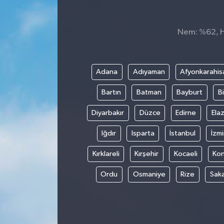
Spor
Nem: %62, Hi
Teknoloji
Tokat Haberleri
Adana
Adıyaman
Afyonkarahis
Bartın
Batman
Bayburt
Bi
Yaşam
Diyarbakır
Düzce
Edirne
Elaz
Iğdır
Isparta
İstanbul
İzmi
Kırklareli
Kırşehir
Kocaeli
Ko
Ordu
Osmaniye
Rize
Sak