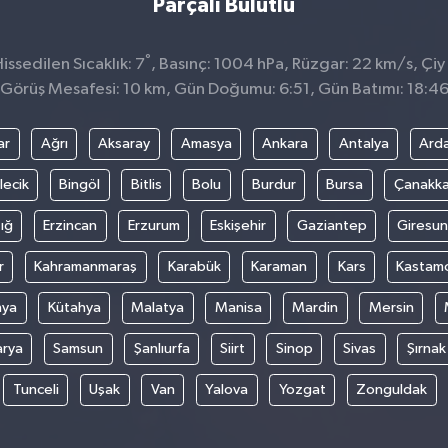
Parçalı Bulutlu
°
ssedilen Sıcaklık: 7
, Basınç: 1004 hPa, Rüzgar: 22 km/s, Çiy 
Görüş Mesafesi: 10 km, Gün Doğumu: 6:51, Gün Batımı: 18:4
ar
Ağrı
Aksaray
Amasya
Ankara
Antalya
Ard
lecik
Bingöl
Bitlis
Bolu
Burdur
Bursa
Çanakka
ığ
Erzincan
Erzurum
Eskişehir
Gaziantep
Giresun
r
Kahramanmaraş
Karabük
Karaman
Kars
Kastam
nya
Kütahya
Malatya
Manisa
Mardin
Mersin
arya
Samsun
Şanlıurfa
Siirt
Sinop
Sivas
Şırnak
Tunceli
Uşak
Van
Yalova
Yozgat
Zonguldak