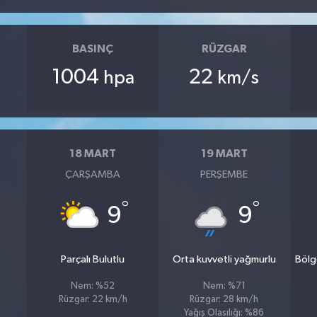
BASINÇ
RÜZGAR
1004
22
hpa
km/s
18 MART
19 MART
ÇARŞAMBA
PERŞEMBE
°
°
9
9
Parçalı Bulutlu
Orta kuvvetli yağmurlu
Bölg
Nem: %52
Nem: %71
Rüzgar: 22 km/h
Rüzgar: 28 km/h
Yağış Olasılığı: %86