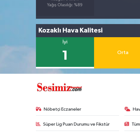
Yağış Olasılığı: %89
Kozaklı Hava Kalitesi
İyi
1
Orta
Nöbetçi Eczaneler
Ha
Süper Lig Puan Durumu ve Fikstür
Tüm