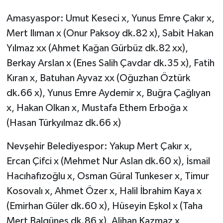
Amasyaspor: Umut Keseci x, Yunus Emre Çakır x,
Mert Ilıman x (Onur Paksoy dk.82 x), Sabit Hakan
Yılmaz xx (Ahmet Kağan Gürbüz dk.82 xx),
Berkay Arslan x (Enes Salih Çavdar dk.35 x), Fatih
Kıran x, Batuhan Ayvaz xx (Oğuzhan Öztürk
dk.66 x), Yunus Emre Aydemir x, Buğra Çağlıyan
x, Hakan Olkan x, Mustafa Ethem Erboğa x
(Hasan Türkyılmaz dk.66 x)
Nevşehir Belediyespor: Yakup Mert Çakır x,
Ercan Çifci x (Mehmet Nur Aslan dk.60 x), İsmail
Hacıhafızoğlu x, Osman Güral Tunkeser x, Timur
Kosovalı x, Ahmet Özer x, Halil İbrahim Kaya x
(Emirhan Güler dk.60 x), Hüseyin Eşkol x (Taha
Mert Balgüneş dk.86 x), Alihan Kazmaz x,