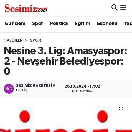
Dünya
Nöbetçi Eczaneler
Gündem
Spor
Politika
Eğitim
Ekonomi
Ya
Eğitim
Hava Durumu
HABERLER
SPOR
Nesine 3. Lig: Amasyaspor:
Ekonomi
Namaz Vakitleri
2 - Nevşehir Belediyespor:
Genel
Trafik Durumu
0
Gündem
Süper Lig Puan Durumu ve Fikstür
SESIMIZ GAZETESI A
26.10.2024 - 17:02
EDITÖR
YAYINLANMA
Magazin
Tüm Manşetler
Politika
Son Dakika Haberleri
Sağlık
Haber Arşivi