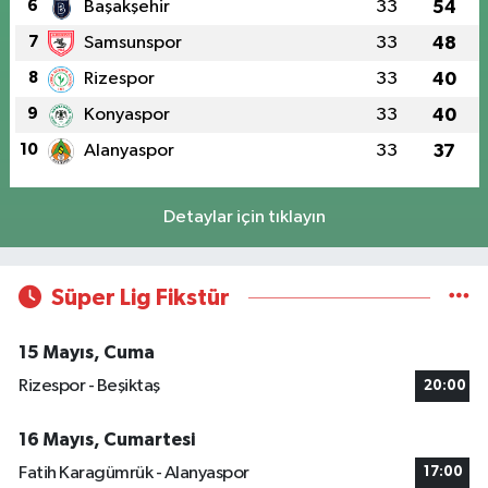
6
Başakşehir
33
54
7
Samsunspor
33
48
8
Rizespor
33
40
9
Konyaspor
33
40
10
Alanyaspor
33
37
Detaylar için tıklayın
Süper Lig Fikstür
15 Mayıs, Cuma
Rizespor - Beşiktaş
20:00
16 Mayıs, Cumartesi
Fatih Karagümrük - Alanyaspor
17:00