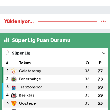
Yükleniyor...
Süper Lig Puan Durumu
Süper Lig
#
Takım
O
P
1
Galatasaray
33
77
2
Fenerbahçe
33
73
3
Trabzonspor
33
69
4
Beşiktaş
33
59
5
Göztepe
33
55