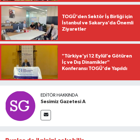
TOGÜ’den Sektör İş Birliği için
İstanbul ve Sakarya’da Önemli
Ziyaretler
"Türkiye’yi 12 Eylül’e Götüren
İç ve Dış Dinamikler"
Konferansı TOGÜ’de Yapıldı
EDITÖR HAKKINDA
Sesimiz Gazetesi A