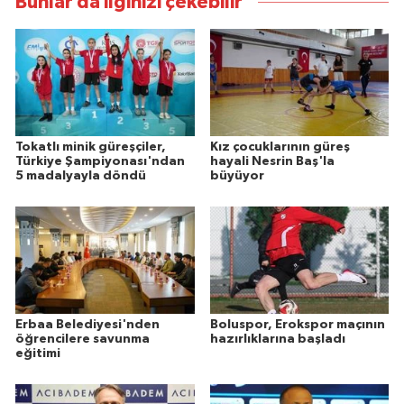
Bunlar da ilginizi çekebilir
Tokatlı minik güreşçiler,
Kız çocuklarının güreş
Türkiye Şampiyonası'ndan
hayali Nesrin Baş'la
5 madalyayla döndü
büyüyor
Erbaa Belediyesi'nden
Boluspor, Erokspor maçının
öğrencilere savunma
hazırlıklarına başladı
eğitimi