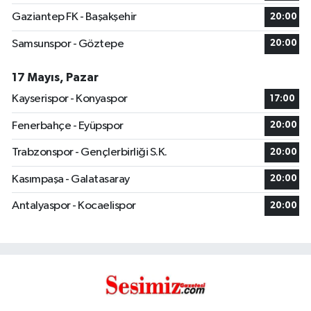
Gaziantep FK - Başakşehir
20:00
Samsunspor - Göztepe
20:00
17 Mayıs, Pazar
Kayserispor - Konyaspor
17:00
Fenerbahçe - Eyüpspor
20:00
Trabzonspor - Gençlerbirliği S.K.
20:00
Kasımpaşa - Galatasaray
20:00
Antalyaspor - Kocaelispor
20:00