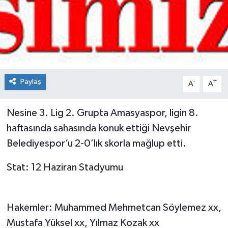
Spor
Teknoloji
Tokat Haberleri
Paylaş
-
+
A
A
Yaşam
Nesine 3. Lig 2. Grupta Amasyaspor, ligin 8.
haftasında sahasında konuk ettiği Nevşehir
Belediyespor’u 2-0’lık skorla mağlup etti.
Stat: 12 Haziran Stadyumu
Hakemler: Muhammed Mehmetcan Söylemez xx,
Mustafa Yüksel xx, Yılmaz Kozak xx