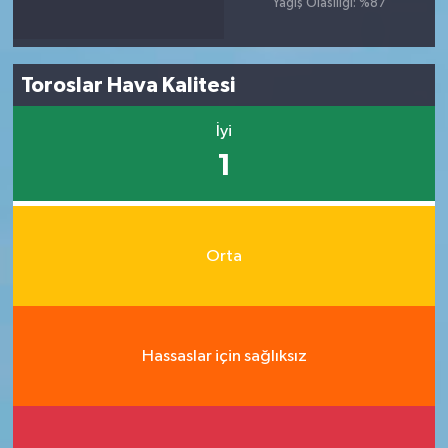
Yağış Olasılığı: %87
Toroslar Hava Kalitesi
İyi
1
Orta
Hassaslar için sağlıksız