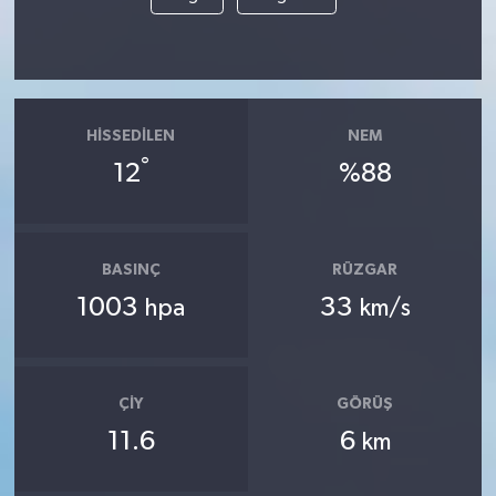
HISSEDILEN
NEM
°
12
%88
BASINÇ
RÜZGAR
1003
33
hpa
km/s
ÇIY
GÖRÜŞ
11.6
6
km