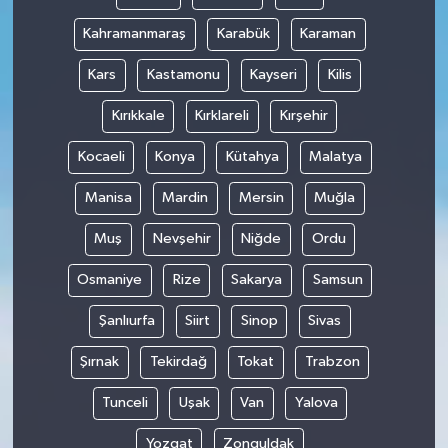
Kahramanmaraş
Karabük
Karaman
Kars
Kastamonu
Kayseri
Kilis
Kırıkkale
Kırklareli
Kırşehir
Kocaeli
Konya
Kütahya
Malatya
Manisa
Mardin
Mersin
Muğla
Muş
Nevşehir
Niğde
Ordu
Osmaniye
Rize
Sakarya
Samsun
Şanlıurfa
Siirt
Sinop
Sivas
Şırnak
Tekirdağ
Tokat
Trabzon
Tunceli
Uşak
Van
Yalova
Yozgat
Zonguldak