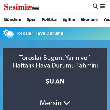
Dünya
Nöbetçi Eczaneler
Gündem
Spor
Politika
Eğitim
Ekonomi
Ya
Eğitim
Hava Durumu
Toroslar Hava Durumu
Ekonomi
Namaz Vakitleri
Genel
Trafik Durumu
Toroslar Bugün, Yarın ve 1
Haftalık Hava Durumu Tahmini
Gündem
Süper Lig Puan Durumu ve Fikstür
ŞU AN
Magazin
Tüm Manşetler
Politika
Son Dakika Haberleri
Mersin
Sağlık
Haber Arşivi