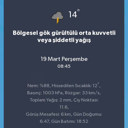
Spor
°
14
Teknoloji
Bölgesel gök gürültülü orta kuvvetli
Tokat Haberleri
veya şiddetli yağış
Yaşam
19 Mart Perşembe
08:45
°
Nem: %88, Hissedilen Sıcaklık: 12
,
Basınç: 1003 hPa, Rüzgar: 33 km/s,
Toplam Yağış: 2 mm, Çiy Noktası:
11.6,
Görüş Mesafesi: 6 km, Gün Doğumu:
6:47, Gün Batımı: 18:52