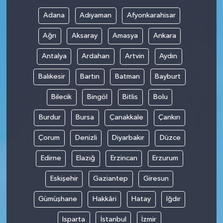
Adana
Adıyaman
Afyonkarahisar
Ağrı
Aksaray
Amasya
Ankara
Antalya
Ardahan
Artvin
Aydın
Balıkesir
Bartın
Batman
Bayburt
Bilecik
Bingöl
Bitlis
Bolu
Burdur
Bursa
Çanakkale
Çankırı
Çorum
Denizli
Diyarbakır
Düzce
Edirne
Elazığ
Erzincan
Erzurum
Eskişehir
Gaziantep
Giresun
Gümüşhane
Hakkâri
Hatay
Iğdır
Isparta
İstanbul
İzmir