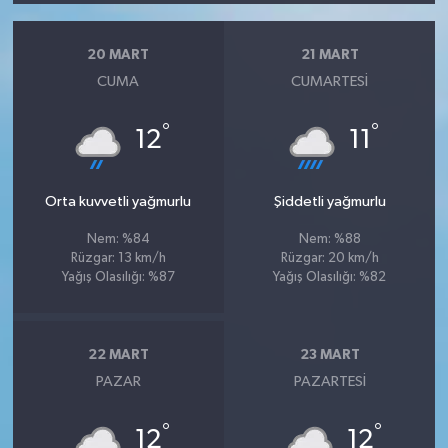
20 MART
21 MART
CUMA
CUMARTESI
°
°
12
11
Orta kuvvetli yağmurlu
Şiddetli yağmurlu
Nem: %84
Nem: %88
Rüzgar: 13 km/h
Rüzgar: 20 km/h
Yağış Olasılığı: %87
Yağış Olasılığı: %82
22 MART
23 MART
PAZAR
PAZARTESI
°
°
12
12