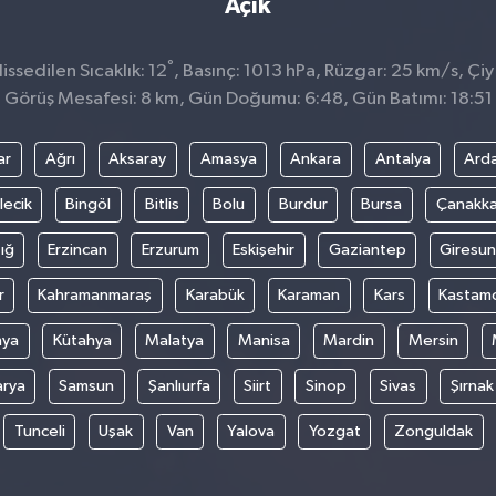
Açık
°
ssedilen Sıcaklık: 12
, Basınç: 1013 hPa, Rüzgar: 25 km/s, Çiy
Görüş Mesafesi: 8 km, Gün Doğumu: 6:48, Gün Batımı: 18:51
ar
Ağrı
Aksaray
Amasya
Ankara
Antalya
Ard
lecik
Bingöl
Bitlis
Bolu
Burdur
Bursa
Çanakka
ığ
Erzincan
Erzurum
Eskişehir
Gaziantep
Giresun
r
Kahramanmaraş
Karabük
Karaman
Kars
Kastam
nya
Kütahya
Malatya
Manisa
Mardin
Mersin
arya
Samsun
Şanlıurfa
Siirt
Sinop
Sivas
Şırnak
Tunceli
Uşak
Van
Yalova
Yozgat
Zonguldak