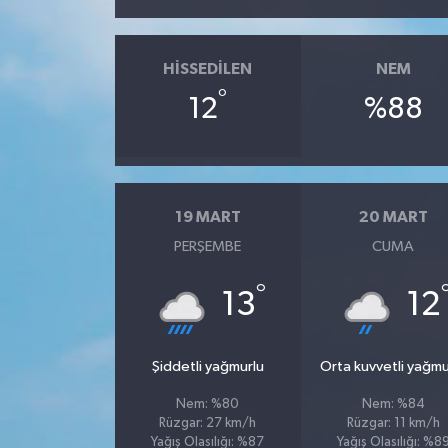
HISSEDILEN
NEM
°
12
%88
19 MART
20 MART
PERŞEMBE
CUMA
°
13
12
Şiddetli yağmurlu
Orta kuvvetli yağmu
Nem: %80
Nem: %84
Rüzgar: 27 km/h
Rüzgar: 11 km/h
Yağış Olasılığı: %87
Yağış Olasılığı: %8