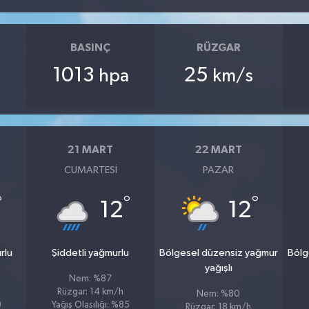
BASINÇ
RÜZGAR
1013
25
hpa
km/s
21 MART
22 MART
CUMARTESI
PAZAR
°
°
°
12
12
rlu
Şiddetli yağmurlu
Bölgesel düzensiz yağmur
Bölg
yağışlı
Nem: %87
Rüzgar: 14 km/h
Nem: %80
9
Yağış Olasılığı: %85
Rüzgar: 18 km/h