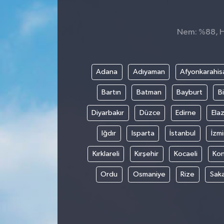
Spor
Nem: %88, Hi
Teknoloji
Tokat Haberleri
Adana
Adıyaman
Afyonkarahis
Bartın
Batman
Bayburt
Bi
Yaşam
Diyarbakır
Düzce
Edirne
Elaz
Iğdır
Isparta
İstanbul
İzmi
Kırklareli
Kırşehir
Kocaeli
Ko
Ordu
Osmaniye
Rize
Sak