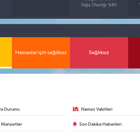
Yağış Olasılığı: %89
Hassaslar için sağlıksız
Sağlıksız
va Durumu
Namaz Vakitleri
 Manşetler
Son Dakika Haberleri