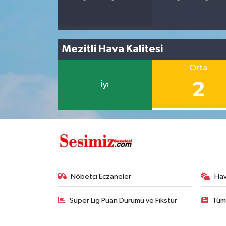
Mezitli Hava Kalitesi
Orta
2
İyi
Nöbetçi Eczaneler
Ha
Süper Lig Puan Durumu ve Fikstür
Tüm