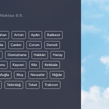
 Noktası: 6.9,
ahan
Artvin
Aydın
Balıkesir
le
Çankırı
Çorum
Denizli
Gümüşhane
Hakkâri
Hatay
onu
Kayseri
Kilis
Kırıkkale
Muğla
Muş
Nevşehir
Niğde
Tekirdağ
Tokat
Trabzon