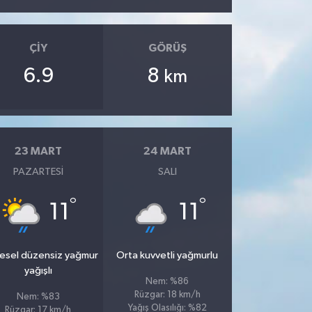
ÇIY
GÖRÜŞ
6.9
8
km
23 MART
24 MART
PAZARTESI
SALI
°
°
11
11
esel düzensiz yağmur
Orta kuvvetli yağmurlu
yağışlı
Nem: %86
Rüzgar: 18 km/h
Nem: %83
Yağış Olasılığı: %82
Rüzgar: 17 km/h