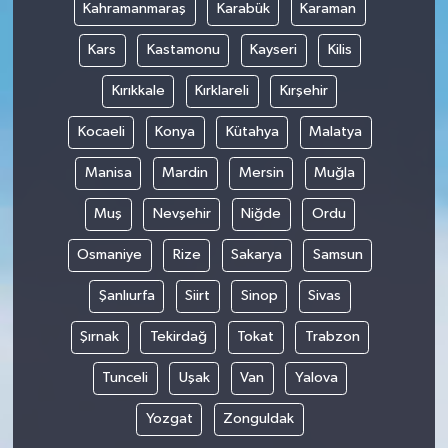
Kahramanmaraş
Karabük
Karaman
Kars
Kastamonu
Kayseri
Kilis
Kırıkkale
Kırklareli
Kırşehir
Kocaeli
Konya
Kütahya
Malatya
Manisa
Mardin
Mersin
Muğla
Muş
Nevşehir
Niğde
Ordu
Osmaniye
Rize
Sakarya
Samsun
Şanlıurfa
Siirt
Sinop
Sivas
Şırnak
Tekirdağ
Tokat
Trabzon
Tunceli
Uşak
Van
Yalova
Yozgat
Zonguldak