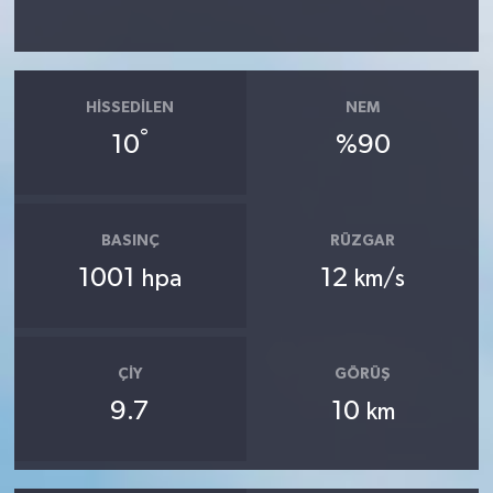
HISSEDILEN
NEM
°
10
%90
BASINÇ
RÜZGAR
1001
12
hpa
km/s
ÇIY
GÖRÜŞ
9.7
10
km