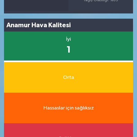
Yağış Olasılığı: %83
Anamur Hava Kalitesi
İyi
1
Orta
Hassaslar için sağlıksız