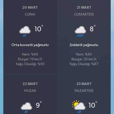
20 MART
21 MART
CUMA
CUMARTESI
°
°
10
8
Orta kuvvetli yağmurlu
Şiddetli yağmurlu
Nem: %90
Nem: %90
Rüzgar: 19 km/h
Rüzgar: 20 km/h
Yağış Olasılığı: %95
Yağış Olasılığı: %87
22 MART
23 MART
PAZAR
PAZARTESI
°
°
9
10