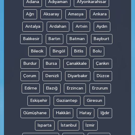
Adana
Adıyaman
Afyonkarahisar
Ağrı
Aksaray
Amasya
Ankara
Antalya
Ardahan
Artvin
Aydın
Balıkesir
Bartın
Batman
Bayburt
Bilecik
Bingöl
Bitlis
Bolu
Burdur
Bursa
Çanakkale
Çankırı
Çorum
Denizli
Diyarbakır
Düzce
Edirne
Elazığ
Erzincan
Erzurum
Eskişehir
Gaziantep
Giresun
Gümüşhane
Hakkâri
Hatay
Iğdır
Isparta
İstanbul
İzmir