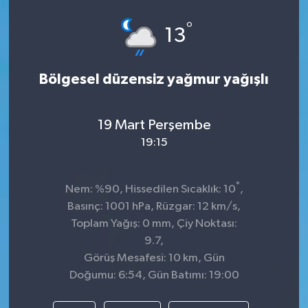
Spor
°
13
Teknoloji
Bölgesel düzensiz yağmur yağışlı
Tokat Haberleri
19 Mart Perşembe
Yaşam
19:15
°
Nem: %90, Hissedilen Sıcaklık: 10
,
Basınç: 1001 hPa, Rüzgar: 12 km/s,
Toplam Yağış: 0 mm, Çiy Noktası:
9.7,
Görüş Mesafesi: 10 km, Gün
Doğumu: 6:54, Gün Batımı: 19:00