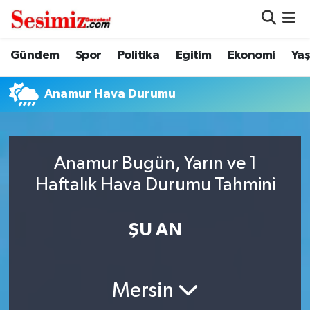
Dünya
Nöbetçi Eczaneler
Gündem
Spor
Politika
Eğitim
Ekonomi
Ya
Eğitim
Hava Durumu
Anamur Hava Durumu
Ekonomi
Namaz Vakitleri
Genel
Trafik Durumu
Anamur Bugün, Yarın ve 1
Haftalık Hava Durumu Tahmini
Gündem
Süper Lig Puan Durumu ve Fikstür
ŞU AN
Magazin
Tüm Manşetler
Politika
Son Dakika Haberleri
Mersin
Sağlık
Haber Arşivi