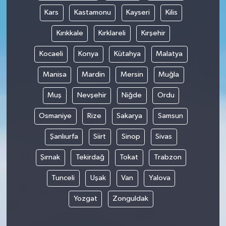
Kars
Kastamonu
Kayseri
Kilis
Kırıkkale
Kırklareli
Kırşehir
Kocaeli
Konya
Kütahya
Malatya
Manisa
Mardin
Mersin
Muğla
Muş
Nevşehir
Niğde
Ordu
Osmaniye
Rize
Sakarya
Samsun
Şanlıurfa
Siirt
Sinop
Sivas
Şırnak
Tekirdağ
Tokat
Trabzon
Tunceli
Uşak
Van
Yalova
Yozgat
Zonguldak