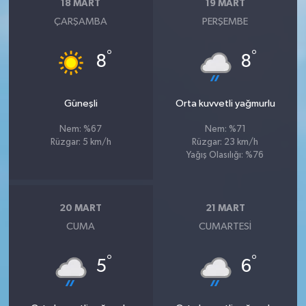
18 MART
19 MART
ÇARŞAMBA
PERŞEMBE
°
°
8
8
Güneşli
Orta kuvvetli yağmurlu
Nem: %67
Nem: %71
Rüzgar: 5 km/h
Rüzgar: 23 km/h
Yağış Olasılığı: %76
20 MART
21 MART
CUMA
CUMARTESI
°
°
5
6