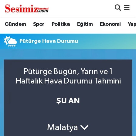
Dünya
Nöbetçi Eczaneler
Gündem
Spor
Politika
Eğitim
Ekonomi
Ya
Eğitim
Hava Durumu
Pütürge Hava Durumu
Ekonomi
Namaz Vakitleri
Genel
Trafik Durumu
Pütürge Bugün, Yarın ve 1
Haftalık Hava Durumu Tahmini
Gündem
Süper Lig Puan Durumu ve Fikstür
ŞU AN
Magazin
Tüm Manşetler
Politika
Son Dakika Haberleri
Malatya
Sağlık
Haber Arşivi