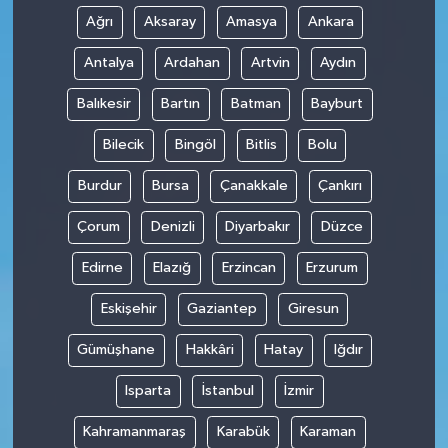
Ağrı
Aksaray
Amasya
Ankara
Antalya
Ardahan
Artvin
Aydın
Balıkesir
Bartın
Batman
Bayburt
Bilecik
Bingöl
Bitlis
Bolu
Burdur
Bursa
Çanakkale
Çankırı
Çorum
Denizli
Diyarbakır
Düzce
Edirne
Elazığ
Erzincan
Erzurum
Eskişehir
Gaziantep
Giresun
Gümüşhane
Hakkâri
Hatay
Iğdır
Isparta
İstanbul
İzmir
Kahramanmaraş
Karabük
Karaman