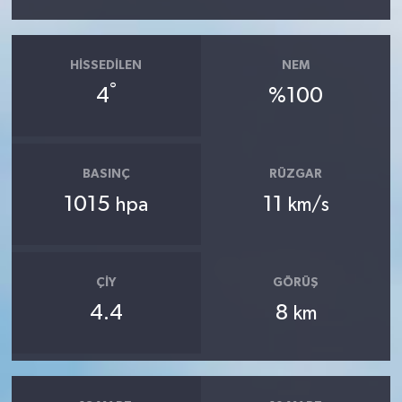
HISSEDILEN
NEM
°
4
%100
BASINÇ
RÜZGAR
1015
11
hpa
km/s
ÇIY
GÖRÜŞ
4.4
8
km