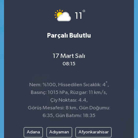
Spor
°
11
Teknoloji
Parçalı Bulutlu
Tokat Haberleri
17 Mart Salı
Yaşam
08:15
°
Nem: %100, Hissedilen Sıcaklık: 4
,
Basınç: 1015 hPa, Rüzgar: 11 km/s,
Çiy Noktası: 4.4,
Görüş Mesafesi: 8 km, Gün Doğumu:
6:35, Gün Batımı: 18:35
Adana
Adıyaman
Afyonkarahisar