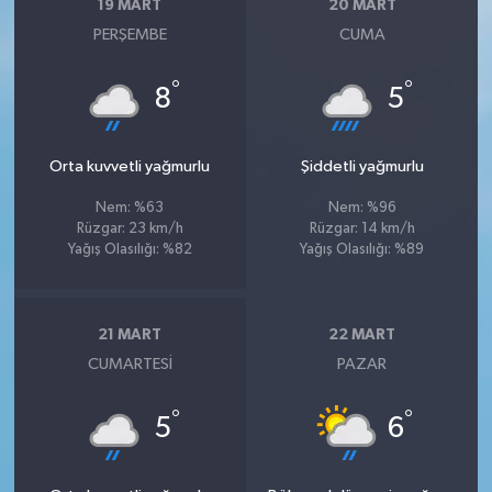
19 MART
20 MART
PERŞEMBE
CUMA
°
°
8
5
Orta kuvvetli yağmurlu
Şiddetli yağmurlu
Nem: %63
Nem: %96
Rüzgar: 23 km/h
Rüzgar: 14 km/h
Yağış Olasılığı: %82
Yağış Olasılığı: %89
21 MART
22 MART
CUMARTESI
PAZAR
°
°
5
6