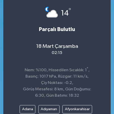
Spor
°
14
Teknoloji
Parçalı Bulutlu
Tokat Haberleri
18 Mart Çarşamba
Yaşam
02:15
°
Nem: %100, Hissedilen Sıcaklık: 1
,
Basınç: 1017 hPa, Rüzgar: 11 km/s,
Çiy Noktası: -0.2,
Görüş Mesafesi: 8 km, Gün Doğumu:
6:30, Gün Batımı: 18:32
Adana
Adıyaman
Afyonkarahisar