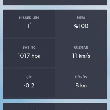
HISSEDILEN
NEM
°
1
%100
BASINÇ
RÜZGAR
1017
11
hpa
km/s
ÇIY
GÖRÜŞ
-0.2
8
km