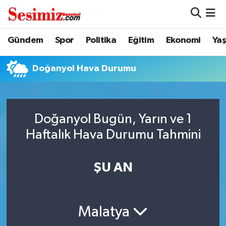
Dünya
Nöbetçi Eczaneler
Gündem
Spor
Politika
Eğitim
Ekonomi
Ya
Eğitim
Hava Durumu
Doğanyol Hava Durumu
Ekonomi
Namaz Vakitleri
Genel
Trafik Durumu
Doğanyol Bugün, Yarın ve 1
Haftalık Hava Durumu Tahmini
Gündem
Süper Lig Puan Durumu ve Fikstür
ŞU AN
Magazin
Tüm Manşetler
Politika
Son Dakika Haberleri
Malatya
Sağlık
Haber Arşivi