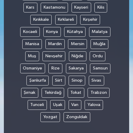
Kars
Kastamonu
Kayseri
Kilis
Kırıkkale
Kırklareli
Kırşehir
Kocaeli
Konya
Kütahya
Malatya
Manisa
Mardin
Mersin
Muğla
Muş
Nevşehir
Niğde
Ordu
Osmaniye
Rize
Sakarya
Samsun
Şanlıurfa
Siirt
Sinop
Sivas
Şırnak
Tekirdağ
Tokat
Trabzon
Tunceli
Uşak
Van
Yalova
Yozgat
Zonguldak