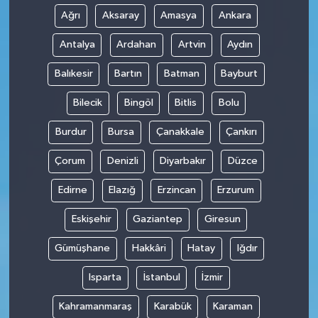
Ağrı
Aksaray
Amasya
Ankara
Antalya
Ardahan
Artvin
Aydın
Balıkesir
Bartın
Batman
Bayburt
Bilecik
Bingöl
Bitlis
Bolu
Burdur
Bursa
Çanakkale
Çankırı
Çorum
Denizli
Diyarbakır
Düzce
Edirne
Elazığ
Erzincan
Erzurum
Eskişehir
Gaziantep
Giresun
Gümüşhane
Hakkâri
Hatay
Iğdır
Isparta
İstanbul
İzmir
Kahramanmaraş
Karabük
Karaman