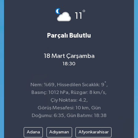
Spor
°
11
Teknoloji
Parçalı Bulutlu
Tokat Haberleri
18 Mart Çarşamba
Yaşam
18:30
°
Nem: %69, Hissedilen Sıcaklık: 9
,
Basınç: 1012 hPa, Rüzgar: 8 km/s,
Çiy Noktası: 4.2,
Görüş Mesafesi: 10 km, Gün
Doğumu: 6:35, Gün Batımı: 18:38
Adana
Adıyaman
Afyonkarahisar