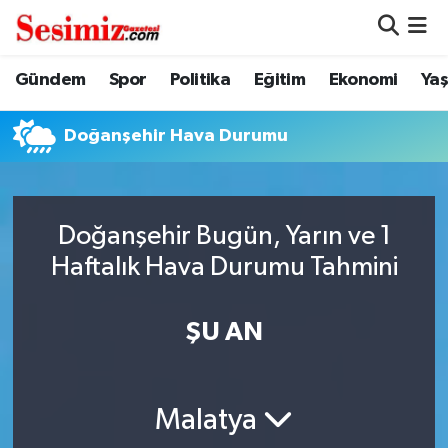
Dünya
Nöbetçi Eczaneler
Gündem
Spor
Politika
Eğitim
Ekonomi
Ya
Eğitim
Hava Durumu
Doğanşehir Hava Durumu
Ekonomi
Namaz Vakitleri
Genel
Trafik Durumu
Doğanşehir Bugün, Yarın ve 1
Haftalık Hava Durumu Tahmini
Gündem
Süper Lig Puan Durumu ve Fikstür
ŞU AN
Magazin
Tüm Manşetler
Politika
Son Dakika Haberleri
Malatya
Sağlık
Haber Arşivi