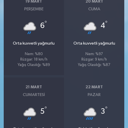
19 MART
20 MART
PERŞEMBE
CUMA
°
°
6
4
Orta kuvvetli yağmurlu
Orta kuvvetli yağmurlu
Nem: %80
Nem: %97
Rüzgar: 18 km/h
Rüzgar: 9 km/h
Yağış Olasılığı: %89
Yağış Olasılığı: %87
21 MART
22 MART
CUMARTESI
PAZAR
°
°
5
3