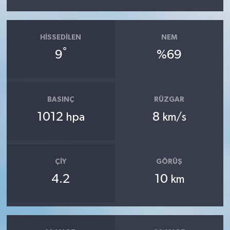
HISSEDILEN
NEM
°
9
%69
BASINÇ
RÜZGAR
1012
8
hpa
km/s
ÇIY
GÖRÜŞ
4.2
10
km