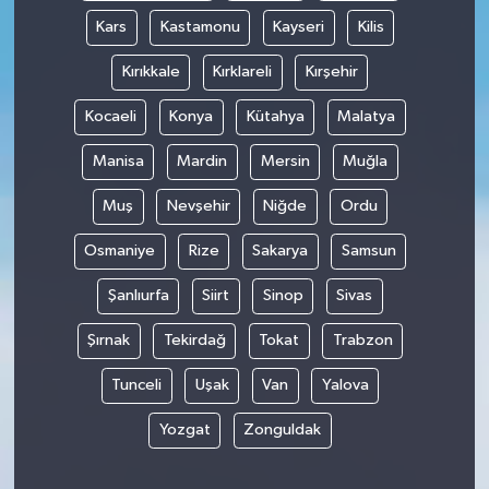
Kars
Kastamonu
Kayseri
Kilis
Kırıkkale
Kırklareli
Kırşehir
Kocaeli
Konya
Kütahya
Malatya
Manisa
Mardin
Mersin
Muğla
Muş
Nevşehir
Niğde
Ordu
Osmaniye
Rize
Sakarya
Samsun
Şanlıurfa
Siirt
Sinop
Sivas
Şırnak
Tekirdağ
Tokat
Trabzon
Tunceli
Uşak
Van
Yalova
Yozgat
Zonguldak