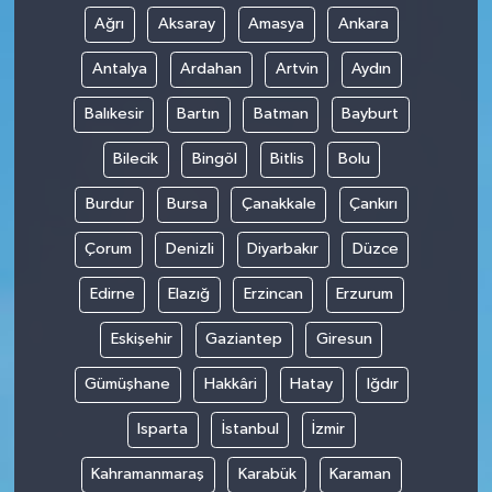
Ağrı
Aksaray
Amasya
Ankara
Antalya
Ardahan
Artvin
Aydın
Balıkesir
Bartın
Batman
Bayburt
Bilecik
Bingöl
Bitlis
Bolu
Burdur
Bursa
Çanakkale
Çankırı
Çorum
Denizli
Diyarbakır
Düzce
Edirne
Elazığ
Erzincan
Erzurum
Eskişehir
Gaziantep
Giresun
Gümüşhane
Hakkâri
Hatay
Iğdır
Isparta
İstanbul
İzmir
Kahramanmaraş
Karabük
Karaman