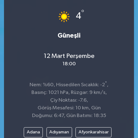
Spor
°
4
Teknoloji
Güneşli
Tokat Haberleri
12 Mart Perşembe
Yaşam
18:00
°
Nem: %60, Hissedilen Sıcaklık: -2
,
Basınç: 1021 hPa, Rüzgar: 9 km/s,
Çiy Noktası: -7.6,
Görüş Mesafesi: 10 km, Gün
Doğumu: 6:47, Gün Batımı: 18:35
Adana
Adıyaman
Afyonkarahisar