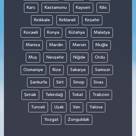
Kars
Kastamonu
Kayseri
Kilis
Kırıkkale
Kırklareli
Kırşehir
Kocaeli
Konya
Kütahya
Malatya
Manisa
Mardin
Mersin
Muğla
Muş
Nevşehir
Niğde
Ordu
Osmaniye
Rize
Sakarya
Samsun
Şanlıurfa
Siirt
Sinop
Sivas
Şırnak
Tekirdağ
Tokat
Trabzon
Tunceli
Uşak
Van
Yalova
Yozgat
Zonguldak