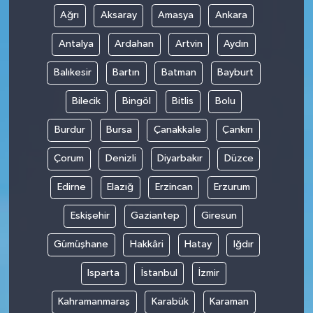
Ağrı
Aksaray
Amasya
Ankara
Antalya
Ardahan
Artvin
Aydın
Balıkesir
Bartın
Batman
Bayburt
Bilecik
Bingöl
Bitlis
Bolu
Burdur
Bursa
Çanakkale
Çankırı
Çorum
Denizli
Diyarbakır
Düzce
Edirne
Elazığ
Erzincan
Erzurum
Eskişehir
Gaziantep
Giresun
Gümüşhane
Hakkâri
Hatay
Iğdır
Isparta
İstanbul
İzmir
Kahramanmaraş
Karabük
Karaman