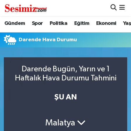
Dünya
Nöbetçi Eczaneler
Gündem
Spor
Politika
Eğitim
Ekonomi
Ya
Eğitim
Hava Durumu
Darende Hava Durumu
Ekonomi
Namaz Vakitleri
Genel
Trafik Durumu
Darende Bugün, Yarın ve 1
Haftalık Hava Durumu Tahmini
Gündem
Süper Lig Puan Durumu ve Fikstür
ŞU AN
Magazin
Tüm Manşetler
Politika
Son Dakika Haberleri
Malatya
Sağlık
Haber Arşivi