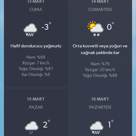
13 MART
14 MART
CUMA
CUMARTESI
°
°
-3
0
Hafif dondurucu yağmurlu
Orta kuvvetli veya yoğun ve
sağnak şeklinde kar
Nem: %69
Rüzgar: 7 km/h
Nem: %79
Yağış Olasılığı: %87
Rüzgar: 20 km/h
Kar Olasılığı: %6
Yağış Olasılığı: %88
15 MART
16 MART
PAZAR
PAZARTESI
°
°
2
1