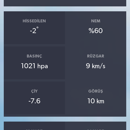
HISSEDILEN
NEM
°
-2
%60
BASINÇ
RÜZGAR
1021
9
hpa
km/s
ÇIY
GÖRÜŞ
-7.6
10
km