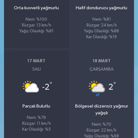
Orta kuvvetli yağmurlu
Hafif dondurucu yağmurlu
Nem: %100
Nem: %81
Rüzgar: 13 km/h
Rüzgar: 24 km/h
Yağış Olasılığı: %81
Yağış Olasılığı: %88
Kar Olasılığı: %19
17 MART
18 MART
SALI
ÇARŞAMBA
°
°
-2
2
Parçalı Bulutlu
Bölgesel düzensiz yağmur
yağışlı
Nem: %78
Rüzgar: 11 km/h
Nem: %70
Kar Olasılığı: %5
Rüzgar: 22 km/h
Yağış Olasılığı: %68