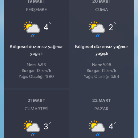
19 MART
20 MART
PERŞEMBE
CUMA
°
°
4
2
Bölgesel düzensiz yağmur
Bölgesel düzensiz yağmur
yağışlı
yağışlı
Nem: %93
Nem: %96
Rüzgar: 13 km/h
Rüzgar: 12 km/h
Yağış Olasılığı: %90
Yağış Olasılığı: %84
21 MART
22 MART
CUMARTESI
PAZAR
°
°
3
4