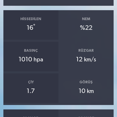
HISSEDILEN
NEM
°
16
%22
BASINÇ
RÜZGAR
1010
12
hpa
km/s
ÇIY
GÖRÜŞ
1.7
10
km