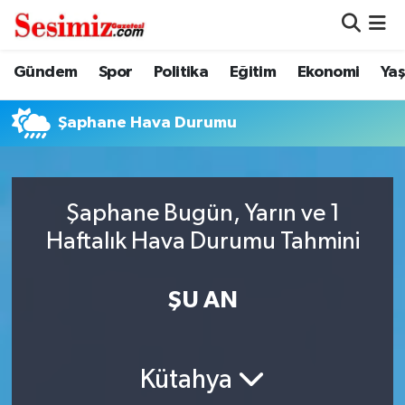
Dünya
Nöbetçi Eczaneler
Gündem
Spor
Politika
Eğitim
Ekonomi
Ya
Eğitim
Hava Durumu
Şaphane Hava Durumu
Ekonomi
Namaz Vakitleri
Genel
Trafik Durumu
Şaphane Bugün, Yarın ve 1
Haftalık Hava Durumu Tahmini
Gündem
Süper Lig Puan Durumu ve Fikstür
ŞU AN
Magazin
Tüm Manşetler
Politika
Son Dakika Haberleri
Kütahya
Sağlık
Haber Arşivi