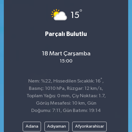
Spor
°
15
Teknoloji
Parçalı Bulutlu
Tokat Haberleri
18 Mart Çarşamba
Yaşam
15:00
°
Nem: %22, Hissedilen Sıcaklık: 16
,
Basınç: 1010 hPa, Rüzgar: 12 km/s,
Toplam Yağış: 0 mm, Çiy Noktası: 1.7,
Görüş Mesafesi: 10 km, Gün
Doğumu: 7:11, Gün Batımı: 19:14
Adana
Adıyaman
Afyonkarahisar