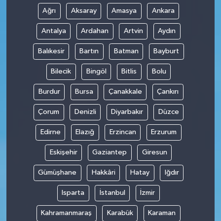
Ağrı
Aksaray
Amasya
Ankara
Antalya
Ardahan
Artvin
Aydın
Balıkesir
Bartın
Batman
Bayburt
Bilecik
Bingöl
Bitlis
Bolu
Burdur
Bursa
Çanakkale
Çankırı
Çorum
Denizli
Diyarbakır
Düzce
Edirne
Elazığ
Erzincan
Erzurum
Eskişehir
Gaziantep
Giresun
Gümüşhane
Hakkâri
Hatay
Iğdır
Isparta
İstanbul
İzmir
Kahramanmaraş
Karabük
Karaman