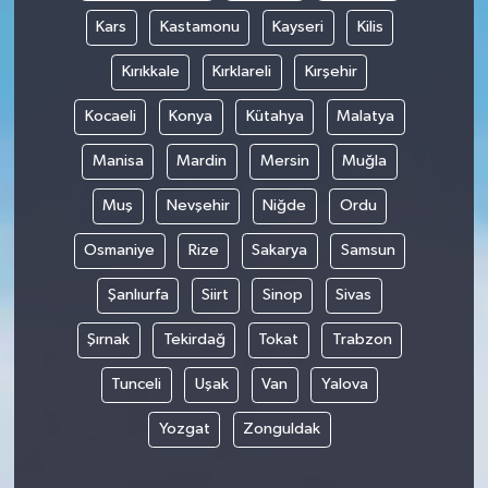
Kars
Kastamonu
Kayseri
Kilis
Kırıkkale
Kırklareli
Kırşehir
Kocaeli
Konya
Kütahya
Malatya
Manisa
Mardin
Mersin
Muğla
Muş
Nevşehir
Niğde
Ordu
Osmaniye
Rize
Sakarya
Samsun
Şanlıurfa
Siirt
Sinop
Sivas
Şırnak
Tekirdağ
Tokat
Trabzon
Tunceli
Uşak
Van
Yalova
Yozgat
Zonguldak