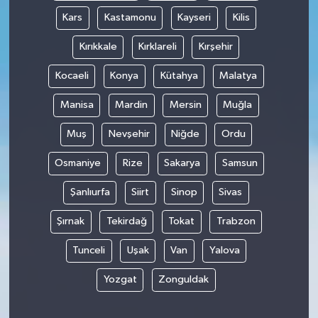
Kars
Kastamonu
Kayseri
Kilis
Kırıkkale
Kırklareli
Kırşehir
Kocaeli
Konya
Kütahya
Malatya
Manisa
Mardin
Mersin
Muğla
Muş
Nevşehir
Niğde
Ordu
Osmaniye
Rize
Sakarya
Samsun
Şanlıurfa
Siirt
Sinop
Sivas
Şırnak
Tekirdağ
Tokat
Trabzon
Tunceli
Uşak
Van
Yalova
Yozgat
Zonguldak