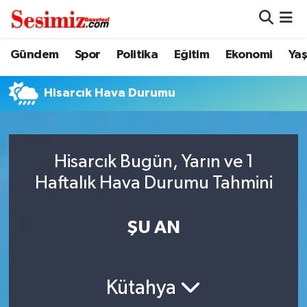
Dünya
Nöbetçi Eczaneler
Gündem
Spor
Politika
Eğitim
Ekonomi
Ya
Eğitim
Hava Durumu
Hisarcık Hava Durumu
Ekonomi
Namaz Vakitleri
Genel
Trafik Durumu
Hisarcık Bugün, Yarın ve 1
Haftalık Hava Durumu Tahmini
Gündem
Süper Lig Puan Durumu ve Fikstür
ŞU AN
Magazin
Tüm Manşetler
Politika
Son Dakika Haberleri
Kütahya
Sağlık
Haber Arşivi