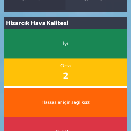
Hisarcık Hava Kalitesi
İyi
Orta
2
Hassaslar için sağlıksız