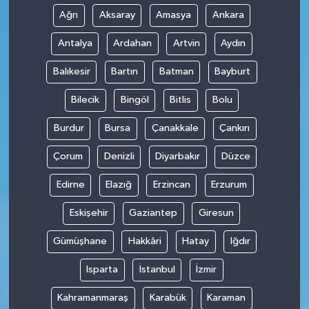
Ağrı
Aksaray
Amasya
Ankara
Antalya
Ardahan
Artvin
Aydın
Balıkesir
Bartın
Batman
Bayburt
Bilecik
Bingöl
Bitlis
Bolu
Burdur
Bursa
Çanakkale
Çankırı
Çorum
Denizli
Diyarbakır
Düzce
Edirne
Elazığ
Erzincan
Erzurum
Eskişehir
Gaziantep
Giresun
Gümüşhane
Hakkâri
Hatay
Iğdır
Isparta
İstanbul
İzmir
Kahramanmaraş
Karabük
Karaman