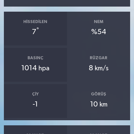
HISSEDILEN
NEM
°
7
%54
BASINÇ
RÜZGAR
1014
8
hpa
km/s
ÇIY
GÖRÜŞ
-1
10
km