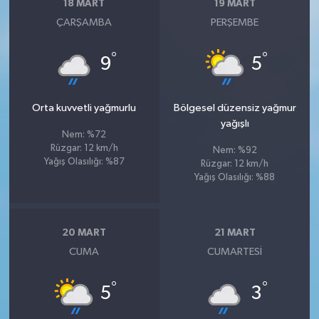
18 MART
19 MART
ÇARŞAMBA
PERŞEMBE
°
°
9
5
Orta kuvvetli yağmurlu
Bölgesel düzensiz yağmur
yağışlı
Nem: %72
Rüzgar: 12 km/h
Nem: %92
Yağış Olasılığı: %87
Rüzgar: 12 km/h
Yağış Olasılığı: %88
20 MART
21 MART
CUMA
CUMARTESI
°
°
5
3