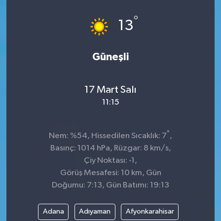
Spor
°
13
Teknoloji
Güneşli
Tokat Haberleri
17 Mart Salı
Yaşam
11:15
°
Nem: %54, Hissedilen Sıcaklık: 7
,
Basınç: 1014 hPa, Rüzgar: 8 km/s,
Çiy Noktası: -1,
Görüş Mesafesi: 10 km, Gün
Doğumu: 7:13, Gün Batımı: 19:13
Adana
Adıyaman
Afyonkarahisar