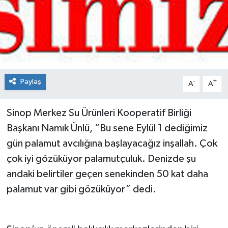
Spor
Teknoloji
Tokat Haberleri
Paylaş
-
+
A
A
Yaşam
Sinop Merkez Su Ürünleri Kooperatif Birliği
Başkanı Namık Ünlü, “Bu sene Eylül 1 dediğimiz
gün palamut avcılığına başlayacağız inşallah. Çok
çok iyi gözüküyor palamutçuluk. Denizde şu
andaki belirtiler geçen senekinden 50 kat daha
palamut var gibi gözüküyor” dedi.