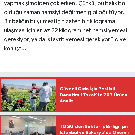
yapmak şimdiden çok erken. Çünkü, bu balık bol
olduğu zaman hamsiyi değirmen gibi öğütüyor.
Bir balığın büyümesi için zaten bir kilograma
ulaşması için en az 22 kilogram net hamsi yemesi
gerekiyor, ya da istavrit yemesi gerekiyor” diye
konuştu.
Güvenli Gıda İçin Pestisit
Denetimi! Tokat'ta 203 Ürüne
Analiz
TOGÜ’den Sektör İş Birliği için
İstanbul ve Sakarya’da Önemli