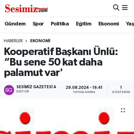
Dünya
Nöbetçi Eczaneler
Gündem
Spor
Politika
Eğitim
Ekonomi
Ya
Eğitim
Hava Durumu
HABERLER
EKONOMI
Kooperatif Başkanı Ünlü:
Ekonomi
Namaz Vakitleri
“Bu sene 50 kat daha
Genel
Trafik Durumu
palamut var'
Gündem
Süper Lig Puan Durumu ve Fikstür
SESIMIZ GAZETESI A
29.08.2024 - 16:41
1
EDITÖR
YAYINLANMA
GÖSTERIM
Magazin
Tüm Manşetler
Politika
Son Dakika Haberleri
Sağlık
Haber Arşivi