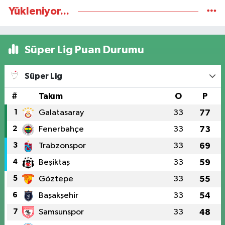
Yükleniyor...
Süper Lig Puan Durumu
Süper Lig
#
Takım
O
P
1
Galatasaray
33
77
2
Fenerbahçe
33
73
3
Trabzonspor
33
69
4
Beşiktaş
33
59
5
Göztepe
33
55
6
Başakşehir
33
54
7
Samsunspor
33
48