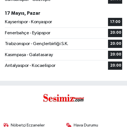
17 Mayıs, Pazar
Kayserispor - Konyaspor
17:00
Fenerbahçe - Eyüpspor
20:00
Trabzonspor - Gençlerbirliği S.K.
20:00
Kasımpaşa - Galatasaray
20:00
Antalyaspor - Kocaelispor
20:00
Nöbetçi Eczaneler
Hava Durumu