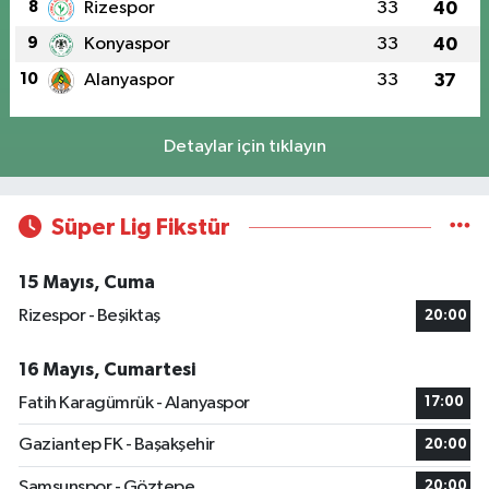
8
Rizespor
33
40
9
Konyaspor
33
40
10
Alanyaspor
33
37
Detaylar için tıklayın
Süper Lig Fikstür
15 Mayıs, Cuma
Rizespor - Beşiktaş
20:00
16 Mayıs, Cumartesi
Fatih Karagümrük - Alanyaspor
17:00
Gaziantep FK - Başakşehir
20:00
Samsunspor - Göztepe
20:00