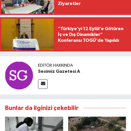
Ziyaretler
"Türkiye’yi 12 Eylül’e Götüren
İç ve Dış Dinamikler"
Konferansı TOGÜ’de Yapıldı
EDITÖR HAKKINDA
Sesimiz Gazetesi A
Bunlar da ilginizi çekebilir