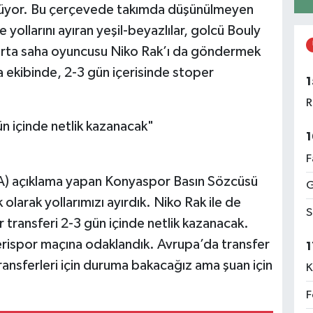
ürüyor. Bu çerçevede takımda düşünülmeyen
 yollarını ayıran yeşil-beyazlılar, golcü Bouly
Orta saha oyuncusu Niko Rak’ı da göndermek
ekibinde, 2-3 gün içerisinde stoper
1
R
n içinde netlik kazanacak"
1
F
(İHA) açıklama yapan Konyaspor Basın Sözcüsü
G
olarak yollarımızı ayırdık. Niko Rak ile de
S
transferi 2-3 gün içinde netlik kazanacak.
ispor maçına odaklandık. Avrupa’da transfer
1
ransferleri için duruma bakacağız ama şuan için
K
F