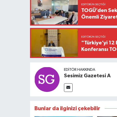
EDITÖRÜN SEÇTIĞI
TOGÜ’den Sektö
Önemli Ziyaret
EDITÖRÜN SEÇTIĞI
"Türkiye’yi 12 
Konferansı TO
EDITÖR HAKKINDA
Sesimiz Gazetesi A
Bunlar da ilginizi çekebilir