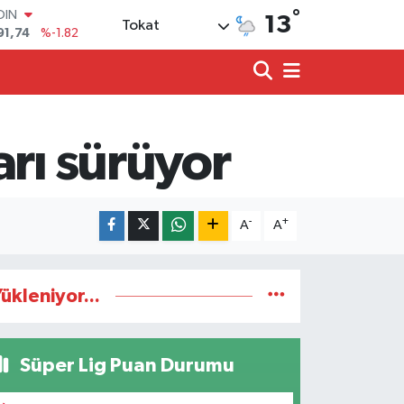
OIN
°
91,74
%-1.82
13
Tokat
AR
3620
%0.02
O
8690
%0.19
LİN
0380
%0.18
arı sürüyor
TIN
2,09000
%0.19
100
98,00
%0
-
+
A
A
ükleniyor...
Süper Lig Puan Durumu