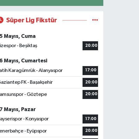
Süper Lig Fikstür
5 Mayıs, Cuma
izespor - Beşiktaş
20:00
6 Mayıs, Cumartesi
atih Karagümrük - Alanyaspor
17:00
aziantep FK - Başakşehir
20:00
amsunspor - Göztepe
20:00
7 Mayıs, Pazar
ayserispor - Konyaspor
17:00
enerbahçe - Eyüpspor
20:00