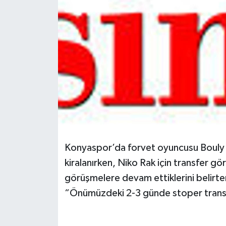
Spor
Teknoloji
Tokat Haberleri
Yaşam
Konyaspor’da forvet oyuncusu Bouly 
kiralanırken, Niko Rak için transfer gö
görüşmelere devam ettiklerini belir
“Önümüzdeki 2-3 günde stoper transf