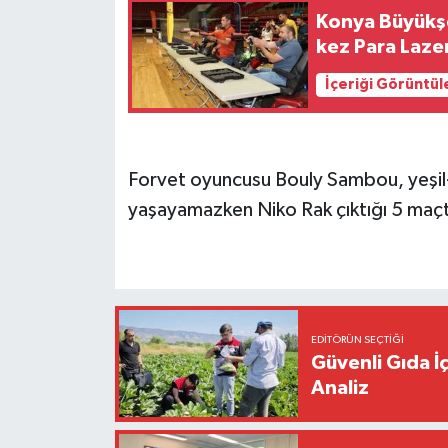
Konya Büyükşeh
kez Para Laze
İçeriği Görüntül
Forvet oyuncusu Bouly Sambou, yeşil-b
yaşayamazken Niko Rak çıktığı 5 maçta
EDITÖRÜN SEÇTIĞI
Güvenli Gıda İ
Analiz