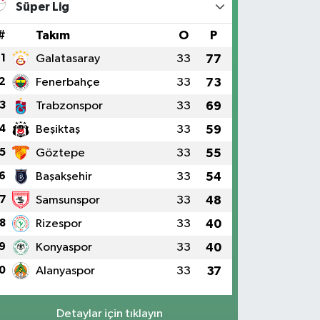
Süper Lig
#
Takım
O
P
1
Galatasaray
33
77
2
Fenerbahçe
33
73
3
Trabzonspor
33
69
4
Beşiktaş
33
59
5
Göztepe
33
55
6
Başakşehir
33
54
7
Samsunspor
33
48
8
Rizespor
33
40
9
Konyaspor
33
40
0
Alanyaspor
33
37
Detaylar için tıklayın