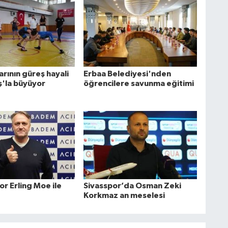
arının güreş hayali
Erbaa Belediyesi'nden
ş'la büyüyor
öğrencilere savunma eğitimi
r Erling Moe ile
Sivasspor’da Osman Zeki
Korkmaz an meselesi