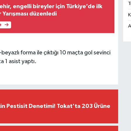
T
ir, engelli bireyler için Türkiye’de ilk
r Yarışması düzenledi
K
e
A
eyazlı forma ile çıktığı 10 maçta gol sevinci
 1 asist yaptı.
çin Pestisit Denetimi! Tokat'ta 203 Ürüne