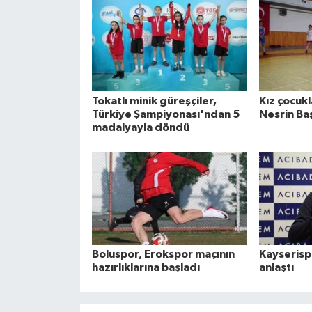
Tokatlı minik güreşçiler,
Kız çocukl
Türkiye Şampiyonası'ndan 5
Nesrin Ba
madalyayla döndü
Boluspor, Erokspor maçının
Kayserispo
hazırlıklarına başladı
anlaştı