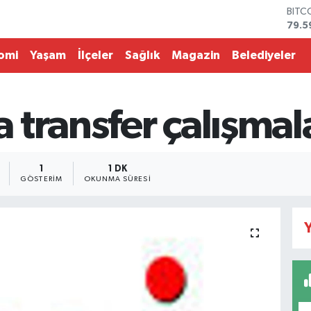
BITC
79.5
DOL
45,4
omi
Yaşam
İlçeler
Sağlık
Magazin
Belediyeler
EUR
53,3
STER
61,6
transfer çalışmal
G.AL
686
BİST
14.5
1
1 DK
GÖSTERIM
OKUNMA SÜRESI
Y