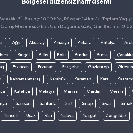
Bölgesel düzensiz hafif çisenti
°
ıcaklık: 6
, Basınç: 1000 hPa, Rüzgar: 14 km/s, Toplam Yağış:
Görüş Mesafesi: 5 km, Gün Doğumu: 6:56, Gün Batımı: 19:02
ar
Ağrı
Aksaray
Amasya
Ankara
Antalya
Ard
lecik
Bingöl
Bitlis
Bolu
Burdur
Bursa
Çanakka
ığ
Erzincan
Erzurum
Eskişehir
Gaziantep
Giresun
r
Kahramanmaraş
Karabük
Karaman
Kars
Kastam
nya
Kütahya
Malatya
Manisa
Mardin
Mersin
arya
Samsun
Şanlıurfa
Siirt
Sinop
Sivas
Şırnak
Tunceli
Uşak
Van
Yalova
Yozgat
Zonguldak