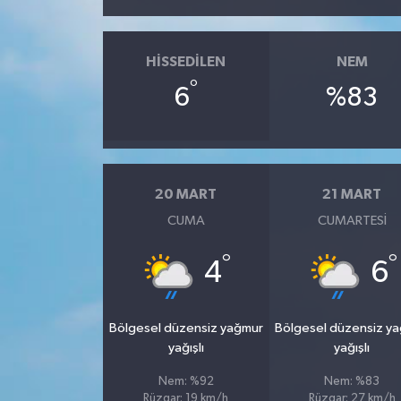
HISSEDILEN
NEM
°
6
%83
20 MART
21 MART
CUMA
CUMARTESI
°
°
4
6
Bölgesel düzensiz yağmur
Bölgesel düzensiz y
yağışlı
yağışlı
Nem: %92
Nem: %83
Rüzgar: 19 km/h
Rüzgar: 27 km/h