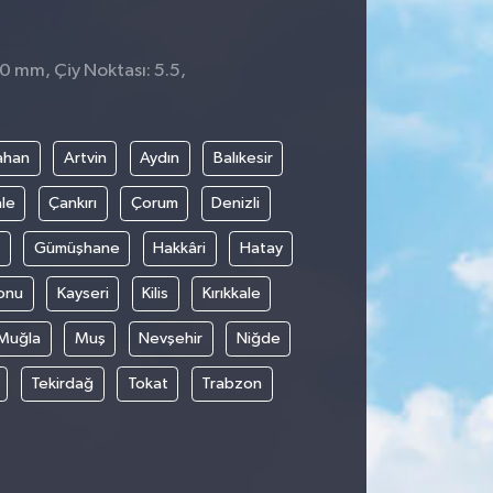
 0 mm, Çiy Noktası: 5.5,
ahan
Artvin
Aydın
Balıkesir
le
Çankırı
Çorum
Denizli
Gümüşhane
Hakkâri
Hatay
onu
Kayseri
Kilis
Kırıkkale
Muğla
Muş
Nevşehir
Niğde
Tekirdağ
Tokat
Trabzon