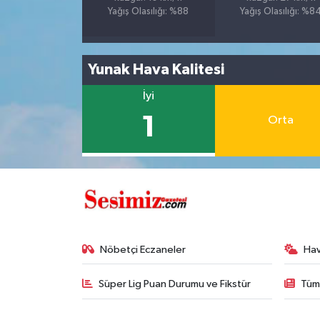
Yağış Olasılığı: %88
Yağış Olasılığı: %8
Yunak Hava Kalitesi
İyi
1
Orta
Nöbetçi Eczaneler
Ha
Süper Lig Puan Durumu ve Fikstür
Tüm