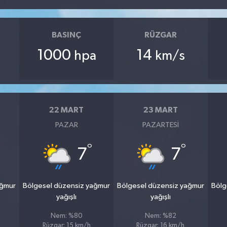
BASINÇ
RÜZGAR
1000
14
hpa
km/s
22 MART
23 MART
PAZAR
PAZARTESI
°
°
7
7
ağmur
Bölgesel düzensiz yağmur
Bölgesel düzensiz yağmur
Bölg
yağışlı
yağışlı
Nem: %80
Nem: %82
Rüzgar: 15 km/h
Rüzgar: 16 km/h