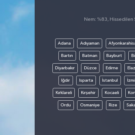
Spor
Nem: %83, Hissedilen S
Teknoloji
Tokat Haberleri
Adana
Adıyaman
Afyonkarahis
Bartın
Batman
Bayburt
Bi
Yaşam
Diyarbakır
Düzce
Edirne
Elaz
Iğdır
Isparta
İstanbul
İzmi
Kırklareli
Kırşehir
Kocaeli
Ko
Ordu
Osmaniye
Rize
Sak