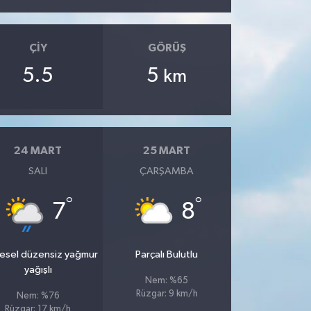
ÇIY
GÖRÜŞ
5.5
5
km
24 MART
25 MART
SALI
ÇARŞAMBA
°
°
7
8
esel düzensiz yağmur
Parçalı Bulutlu
yağışlı
Nem: %65
Rüzgar: 9 km/h
Nem: %76
Rüzgar: 17 km/h