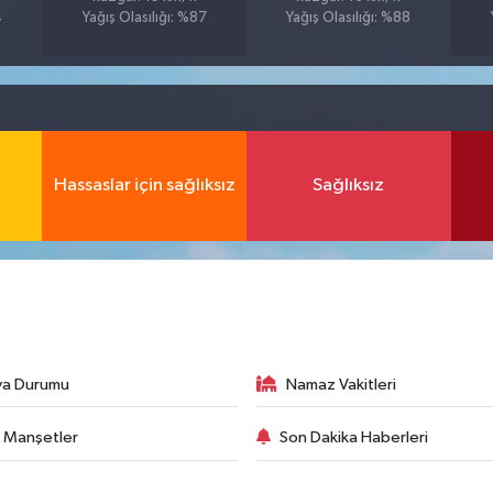
4
Yağış Olasılığı: %87
Yağış Olasılığı: %88
Hassaslar için sağlıksız
Sağlıksız
va Durumu
Namaz Vakitleri
 Manşetler
Son Dakika Haberleri