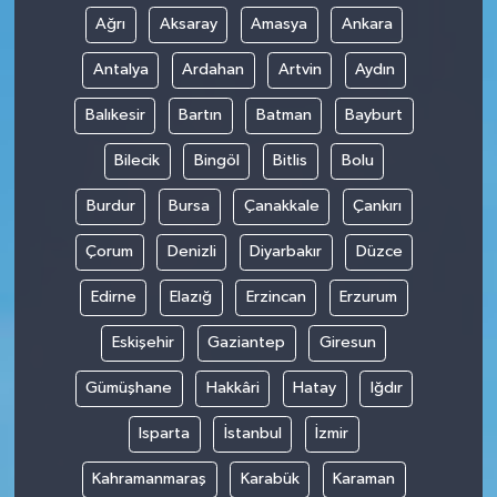
Ağrı
Aksaray
Amasya
Ankara
Antalya
Ardahan
Artvin
Aydın
Balıkesir
Bartın
Batman
Bayburt
Bilecik
Bingöl
Bitlis
Bolu
Burdur
Bursa
Çanakkale
Çankırı
Çorum
Denizli
Diyarbakır
Düzce
Edirne
Elazığ
Erzincan
Erzurum
Eskişehir
Gaziantep
Giresun
Gümüşhane
Hakkâri
Hatay
Iğdır
Isparta
İstanbul
İzmir
Kahramanmaraş
Karabük
Karaman