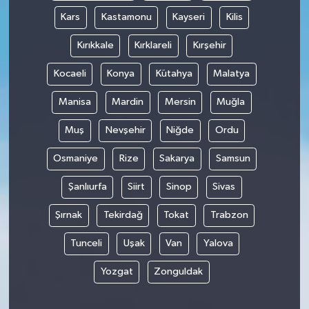
Kars
Kastamonu
Kayseri
Kilis
Kırıkkale
Kırklareli
Kırşehir
Kocaeli
Konya
Kütahya
Malatya
Manisa
Mardin
Mersin
Muğla
Muş
Nevşehir
Niğde
Ordu
Osmaniye
Rize
Sakarya
Samsun
Şanlıurfa
Siirt
Sinop
Sivas
Şırnak
Tekirdağ
Tokat
Trabzon
Tunceli
Uşak
Van
Yalova
Yozgat
Zonguldak