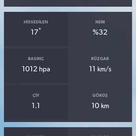
HISSEDILEN
NEM
°
17
%32
BASINÇ
RÜZGAR
1012
11
hpa
km/s
ÇIY
GÖRÜŞ
1.1
10
km