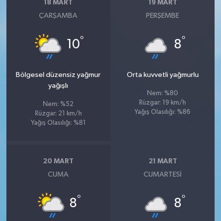
18 MART
19 MART
ÇARŞAMBA
PERŞEMBE
°
°
10
8
Bölgesel düzensiz yağmur
Orta kuvvetli yağmurlu
yağışlı
Nem: %80
Rüzgar: 19 km/h
Nem: %52
Yağış Olasılığı: %86
Rüzgar: 21 km/h
Yağış Olasılığı: %81
20 MART
21 MART
CUMA
CUMARTESI
°
°
8
8