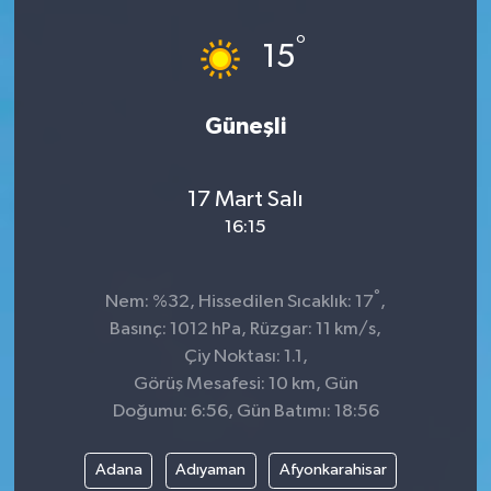
Spor
°
15
Teknoloji
Güneşli
Tokat Haberleri
17 Mart Salı
Yaşam
16:15
°
Nem: %32, Hissedilen Sıcaklık: 17
,
Basınç: 1012 hPa, Rüzgar: 11 km/s,
Çiy Noktası: 1.1,
Görüş Mesafesi: 10 km, Gün
Doğumu: 6:56, Gün Batımı: 18:56
Adana
Adıyaman
Afyonkarahisar