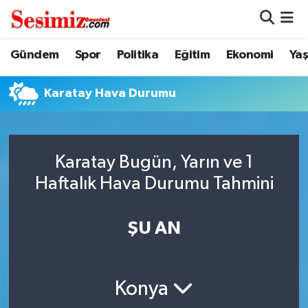
Dünya
Nöbetçi Eczaneler
Gündem
Spor
Politika
Eğitim
Ekonomi
Ya
Eğitim
Hava Durumu
Karatay Hava Durumu
Ekonomi
Namaz Vakitleri
Genel
Trafik Durumu
Karatay Bugün, Yarın ve 1
Haftalık Hava Durumu Tahmini
Gündem
Süper Lig Puan Durumu ve Fikstür
ŞU AN
Magazin
Tüm Manşetler
Politika
Son Dakika Haberleri
Konya
Sağlık
Haber Arşivi