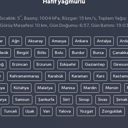
Hafif yağmurlu
°
ıcaklık: 5
, Basınç: 1004 hPa, Rüzgar: 15 km/s, Toplam Yağış:
Görüş Mesafesi: 10 km, Gün Doğumu: 6:57, Gün Batımı: 19:0
ar
Ağrı
Aksaray
Amasya
Ankara
Antalya
Ard
lecik
Bingöl
Bitlis
Bolu
Burdur
Bursa
Çanakka
ığ
Erzincan
Erzurum
Eskişehir
Gaziantep
Giresun
r
Kahramanmaraş
Karabük
Karaman
Kars
Kastam
nya
Kütahya
Malatya
Manisa
Mardin
Mersin
arya
Samsun
Şanlıurfa
Siirt
Sinop
Sivas
Şırnak
Tunceli
Uşak
Van
Yalova
Yozgat
Zonguldak