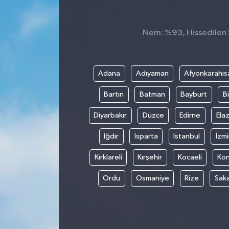
Spor
Nem: %93, Hissedilen S
Teknoloji
Tokat Haberleri
Adana
Adıyaman
Afyonkarahis
Bartın
Batman
Bayburt
Bi
Yaşam
Diyarbakır
Düzce
Edirne
Elaz
Iğdır
Isparta
İstanbul
İzmi
Kırklareli
Kırşehir
Kocaeli
Ko
Ordu
Osmaniye
Rize
Sak