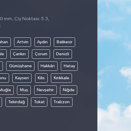
 0 mm, Çiy Noktası: 5.3,
3
ahan
Artvin
Aydın
Balıkesir
le
Çankırı
Çorum
Denizli
Gümüşhane
Hakkâri
Hatay
onu
Kayseri
Kilis
Kırıkkale
Muğla
Muş
Nevşehir
Niğde
Tekirdağ
Tokat
Trabzon