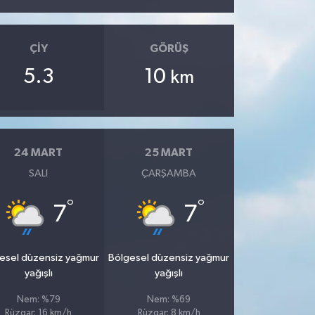
ÇIY
GÖRÜŞ
5.3
10
km
24 MART
25 MART
SALI
ÇARŞAMBA
°
°
7
7
esel düzensiz yağmur
Bölgesel düzensiz yağmur
yağışlı
yağışlı
Nem: %79
Nem: %69
Rüzgar: 16 km/h
Rüzgar: 8 km/h