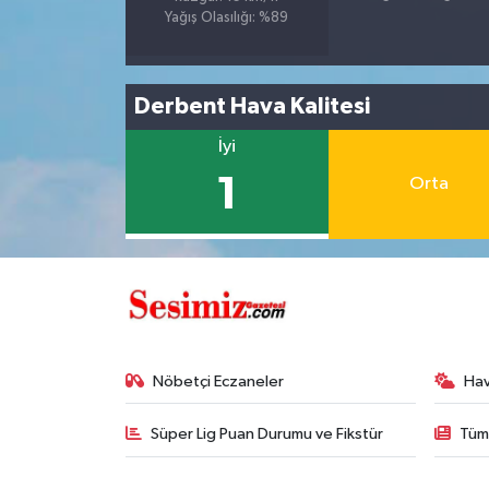
Yağış Olasılığı: %89
Derbent Hava Kalitesi
İyi
1
Orta
Nöbetçi Eczaneler
Ha
Süper Lig Puan Durumu ve Fikstür
Tüm