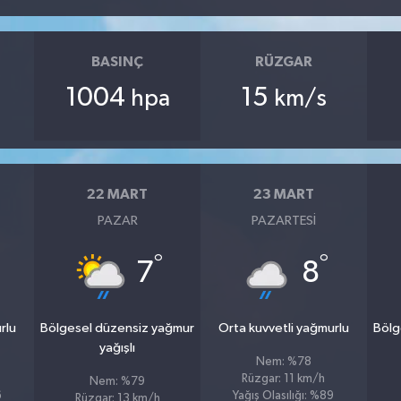
BASINÇ
RÜZGAR
1004
15
hpa
km/s
22 MART
23 MART
PAZAR
PAZARTESI
°
°
7
8
rlu
Bölgesel düzensiz yağmur
Orta kuvvetli yağmurlu
Bölg
yağışlı
Nem: %78
Rüzgar: 11 km/h
Nem: %79
6
Yağış Olasılığı: %89
Rüzgar: 13 km/h