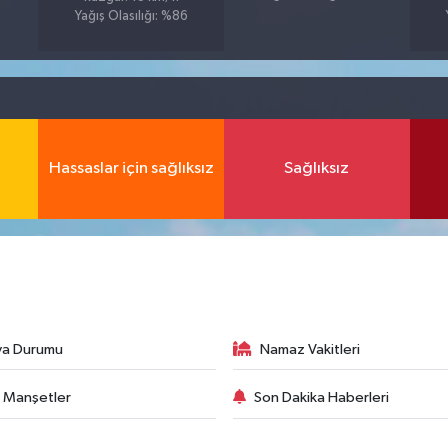
Yağış Olasılığı: %86
Hassaslar için sağlıksız
Sağlıksız
va Durumu
Namaz Vakitleri
 Manşetler
Son Dakika Haberleri