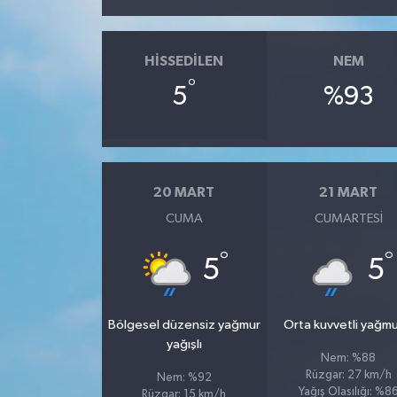
HISSEDILEN
NEM
°
5
%93
20 MART
21 MART
CUMA
CUMARTESI
°
°
5
5
Bölgesel düzensiz yağmur
Orta kuvvetli yağmu
yağışlı
Nem: %88
Rüzgar: 27 km/h
Nem: %92
Yağış Olasılığı: %8
Rüzgar: 15 km/h